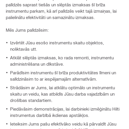
palīdzēs saprast tiešās un slēptās izmaksas šī brīža
instrumentu parkam, kā arī palīdzēs veikt tajā izmaiņas, lai
palielinātu efektivitāti un samazinātu izmaksas.
Mēs Jums palīdzēsim:
Izvērtēt Jūsu esošo instrumentu skaitu objektos,
noliktavās utt.
Atklāt slēptās izmaksas, ko rada remonti, instrumentu
administrēšana un dīkstāve.
Parādīsim instrumentu šī brīža produktivitātes līmeni un
salīdzināsim to ar iespējamajām alternatīvām.
Strādāsim ar Jums, lai atklātu optimālo un instrumentu
skaitu un veidu, kas atbildīs Jūsu darba vajadzībām un
drošības standartiem.
Piedāvāsim demonstrācijas, lai darbinieki izmēģinātu Hilti
instrumentus darbībā ikdienas apstākļos.
Ieteiksim Jums pašu efektīvāko veidu kā pārvaldīt Jūsu