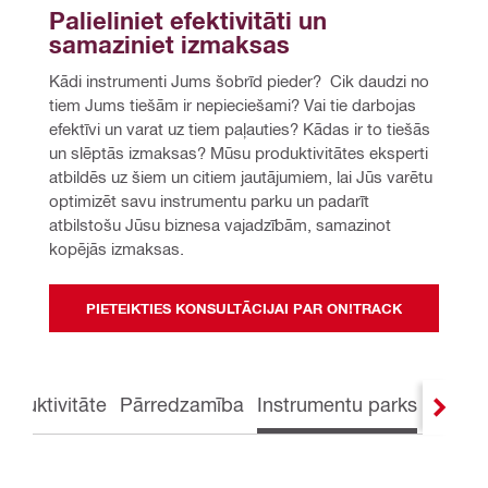
Palieliniet efektivitāti un 
samaziniet izmaksas 
Kādi instrumenti Jums šobrīd pieder?  Cik daudzi no 
tiem Jums tiešām ir nepieciešami? Vai tie darbojas 
efektīvi un varat uz tiem paļauties? Kādas ir to tiešās 
un slēptās izmaksas? Mūsu produktivitātes eksperti 
atbildēs uz šiem un citiem jautājumiem, lai Jūs varētu 
optimizēt savu instrumentu parku un padarīt 
atbilstošu Jūsu biznesa vajadzībām, samazinot 
kopējās izmaksas. 
PIETEIKTIES KONSULTĀCIJAI PAR ON!TRACK
roduktivitāte
Pārredzamība
Instrumentu parks
Servis