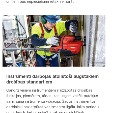
un tiem būs nepieciešami retāki remonti.
Instrumenti darbojas atbilstoši augstākiem
drošības standartiem
Gandrīz visiem instrumentiem ir uzlabotas drošības
funkcijas, piemēram, tādas, kas uzņem vairāk putekļus
vai mazina instrumentu vibrāciju. Šādus instrumentus
darbinieki bez atpūtas var izmantot ilgāku laika periodu
un tādējādi darbu padarīt ātrāk un produktīvāk.