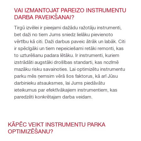
VAI IZMANTOJAT PAREIZO INSTRUMENTU 
DARBA PAVEIKŠANAI?
Tirgū izvēlei ir pieejami dažādu ražotāju instrumenti, 
bet daži no tiem Jums sniedz lielāku pievienoto 
vērtību kā citi. Daži darbus paveic ātrāk un labāk. Citi 
ir spēcīgāki un tiem nepeiciešami retāki remonti, kas 
to uzturēšanu padara lētāku. Ir instrumenti, kuriem 
izstrādāti augstāki drošības standarti, kas nozīmē 
mazāku risku savainoties. Lai optimizētu instrumentu 
parku mēs ņemsim vērā šos faktorus, kā arī Jūsu 
darbinieku atsauksmes, lai Jums piedāvātu 
ieteikumus par efektīvākajiem instrumentiem, kas 
paredzēti konkrētajam darba veidam.
KĀPĒC VEIKT INSTRUMENTU PARKA
OPTIMIZĒŠANU?