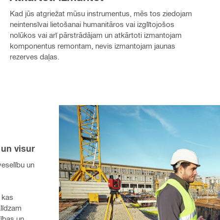
Kad jūs atgriežat mūsu instrumentus, mēs tos ziedojam
neintensīvai lietošanai humanitāros vai izglītojošos
nolūkos vai arī pārstrādājam un atkārtoti izmantojam
komponentus remontam, nevis izmantojam jaunas
rezerves daļas.
 un visur
selību un 
kas 
līdzam 
ības un 