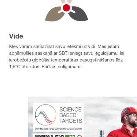
Vide
Mēs varam samazināt savu ietekmi uz vidi. Mēs esam
apņēmušies saskaņā ar SBTi sniegt savu ieguldījumu, lai
ierobežotu globālās temperatūras paaugstināšanos līdz
1,5°C atbilstoši Parīzes nolīgumam.