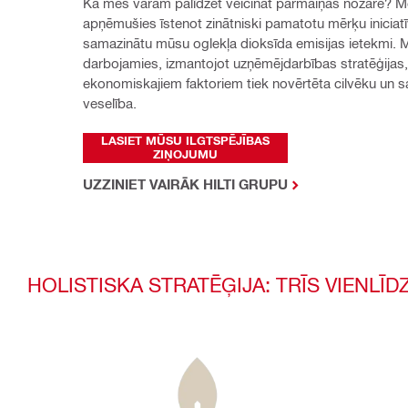
Kā mēs varam palīdzēt veicināt pārmaiņas nozarē? M
apņēmušies īstenot zinātniski pamatotu mērķu iniciatīvu
samazinātu mūsu oglekļa dioksīda emisijas ietekmi. Mē
darbojamies, izmantojot uzņēmējdarbības stratēģijas, 
ekonomiskajiem faktoriem tiek novērtēta cilvēku un sa
veselība.
LASIET MŪSU ILGTSPĒJĪBAS
ZIŅOJUMU
UZZINIET VAIRĀK HILTI GRUPU
HOLISTISKA STRATĒĢIJA: TRĪS VIENLĪDZ