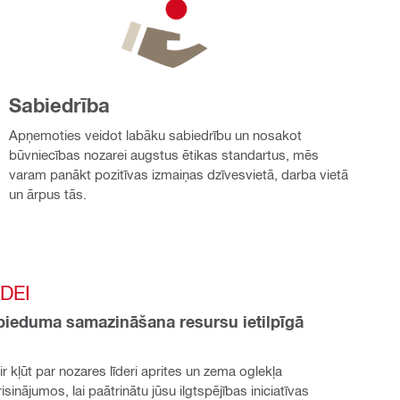
Sabiedrība
Apņemoties veidot labāku sabiedrību un nosakot
būvniecības nozarei augstus ētikas standartus, mēs
varam panākt pozitīvas izmaiņas dzīvesvietā, darba vietā
un ārpus tās.
DEI
ieduma samazināšana resursu ietilpīgā 
r kļūt par nozares līderi aprites un zema oglekļa 
inājumos, lai paātrinātu jūsu ilgtspējības iniciatīvas 