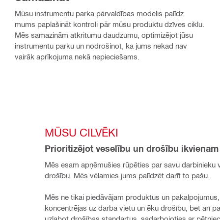
Mūsu instrumentu parka pārvaldības modelis palīdz
mums paplašināt kontroli pār mūsu produktu dzīves ciklu.
Mēs samazinām atkritumu daudzumu, optimizējot jūsu
instrumentu parku un nodrošinot, ka jums nekad nav
vairāk aprīkojuma nekā nepieciešams.
MŪSU CILVĒKI
Prioritizējot veselību un drošību ikvienam
Mēs esam apņēmušies rūpēties par savu darbinieku ve
drošību. Mēs vēlamies jums palīdzēt darīt to pašu.
Mēs ne tikai piedāvājam produktus un pakalpojumus, 
koncentrējas uz darba vietu un ēku drošību, bet arī pa
uzlabot drošības standartus, sadarbojoties ar pētniec