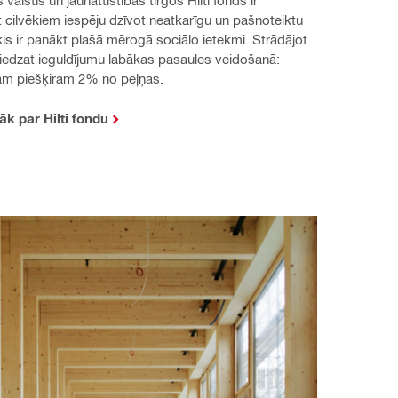
 valstīs un jaunattīstības tirgos Hilti fonds ir 
cilvēkiem iespēju dzīvot neatkarīgu un pašnoteiktu 
ķis ir panākt plašā mērogā sociālo ietekmi. Strādājot 
 sniedzat ieguldījumu labākas pasaules veidošanā: 
m piešķiram 2% no peļņas.
āk par Hilti fondu