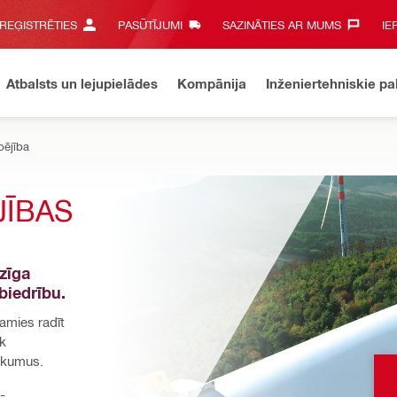
 REĢISTRĒTIES
PASŪTĪJUMI
SAZINĀTIES AR MUMS‎
IE
Atbalsts un lejupielādes
Kompānija
Inženiertehniskie p
spējība
ĪBAS 
īga 
biedrību.
amies radīt 
k 
nākumus.