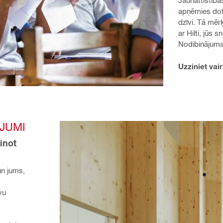
Jaunattīstības
apņēmies dot 
dzīvi. Tā mēr
ar Hilti, jūs
Nodibinājuma
Uzziniet vair
ĀJUMI
inot 
n jums, 
u 