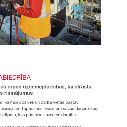
ABIEDRĪBA
nās ārpus uzņēmējdarbības, lai atrastu 
us risinājumus
, ka mūsu dzīves un darba vietās pastāv 
zaicinājumi. Tāpēc mēs iesaistām savus darbiniekus, 
eguldījumu, kas pārsniedz uzņēmējdarbību.