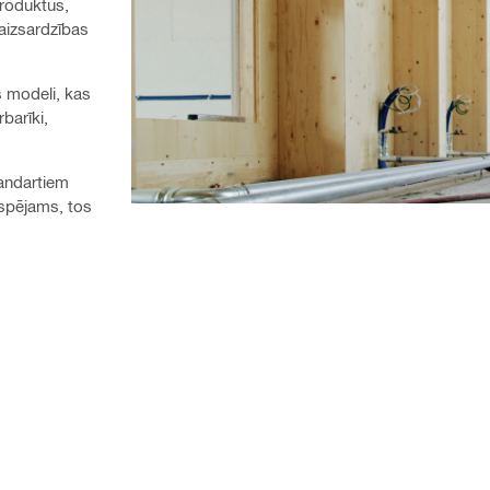
produktus,
s aizsardzības
 modeli, kas
barīki,
tandartiem
espējams, tos