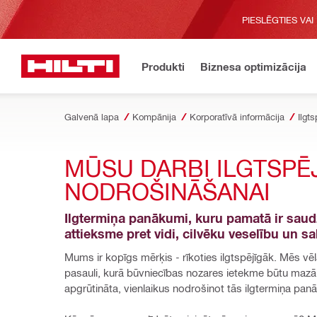
PIESLĒGTIES VAI
Produkti
Biznesa optimizācija
Galvenā lapa
Kompānija
Korporatīvā informācija
Ilgt
MŪSU DARBI ILGTSPĒJ
NODROŠINĀŠANAI
Ilgtermiņa panākumi, kuru pamatā ir saudz
attieksme pret vidi, cilvēku veselību un sa
Mums ir kopīgs mērķis - rīkoties ilgtspējīgāk. Mēs vēl
pasauli, kurā būvniecības nozares ietekme būtu mazā
apgrūtināta, vienlaikus nodrošinot tās ilgtermiņa pa