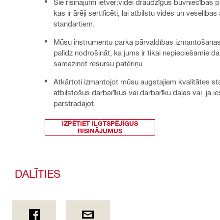
Šie risinājumi ietver:videi draudzīgus būvniecības 
kas ir ārēji sertificēti, lai atbilstu vides un veselība
standartiem.
Mūsu instrumentu parka pārvaldības izmantošanas
palīdz nodrošināt, ka jums ir tikai nepieciešamie dar
samazinot resursu patēriņu.
Atkārtoti izmantojot mūsu augstajiem kvalitātes s
atbilstošus darbarīkus vai darbarīku daļas vai, ja i
pārstrādājot.
IZPĒTIET ILGTSPĒJĪGUS
RISINĀJUMUS
DALĪTIES