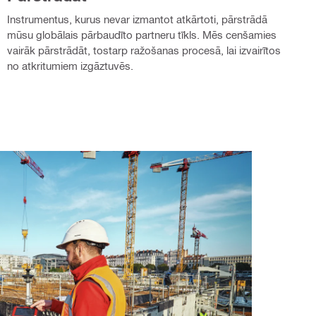
Instrumentus, kurus nevar izmantot atkārtoti, pārstrādā
mūsu globālais pārbaudīto partneru tīkls. Mēs cenšamies
vairāk pārstrādāt, tostarp ražošanas procesā, lai izvairītos
no atkritumiem izgāztuvēs.