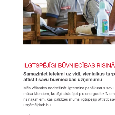
ILGTSPĒJĪGI BŪVNIECĪBAS RISIN
Samaziniet ietekmi uz vidi, vienlaikus turp
attīstīt savu būvniecības uzņēmumu
Mēs vēlamies nodrošināt ilgtermiņa panākumus sev u
mūsu klientiem, kopīgi strādājot pie energoefektīviem 
risinājumiem, kas palīdzēs mums ilgtspējīgi attīstīt sav
uzņēmējdarbību.