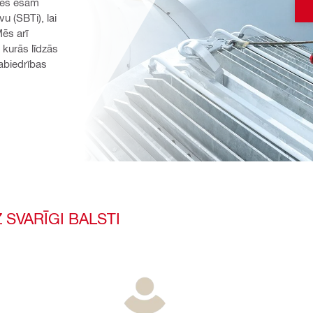
ēs esam 
 (SBTi), lai 
s arī 
kurās līdzās 
biedrības 
 SVARĪGI BALSTI