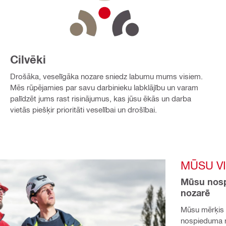
Cilvēki
Drošāka, veselīgāka nozare sniedz labumu mums visiem.
Mēs rūpējamies par savu darbinieku labklājību un varam
palīdzēt jums rast risinājumus, kas jūsu ēkās un darba
vietās piešķir prioritāti veselībai un drošībai.
MŪSU VI
Mūsu nosp
nozarē
Mūsu mērķis i
nospieduma ris