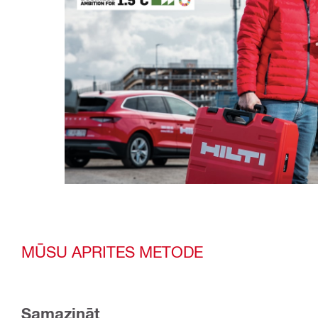
MŪSU APRITES METODE
Samazināt