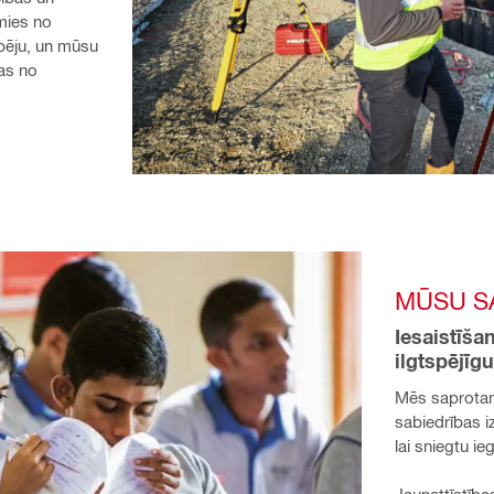
ies no 
pēju, un mūsu 
as no 
MŪSU S
Iesaistīša
ilgtspējīg
Mēs saprotam
sabiedrības i
lai sniegtu i