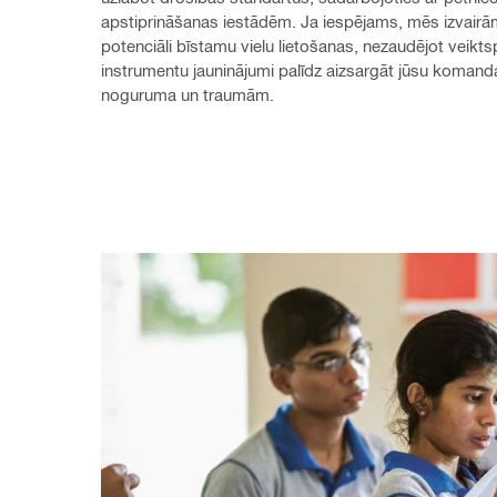
apstiprināšanas iestādēm. Ja iespējams, mēs izvairām
potenciāli bīstamu vielu lietošanas, nezaudējot veikts
instrumentu jauninājumi palīdz aizsargāt jūsu komand
noguruma un traumām.