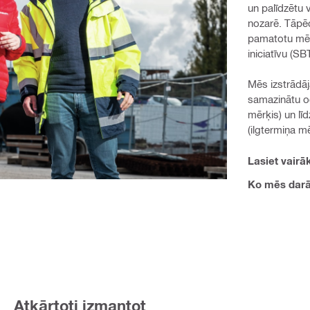
un palīdzētu 
nozarē. Tāpēc
pamatotu mēr
iniciatīvu (SBT
Mēs izstrādāj
samazinātu og
mērķis) un lī
(ilgtermiņa mē
Lasiet vair
Ko mēs darām
Atkārtoti izmantot