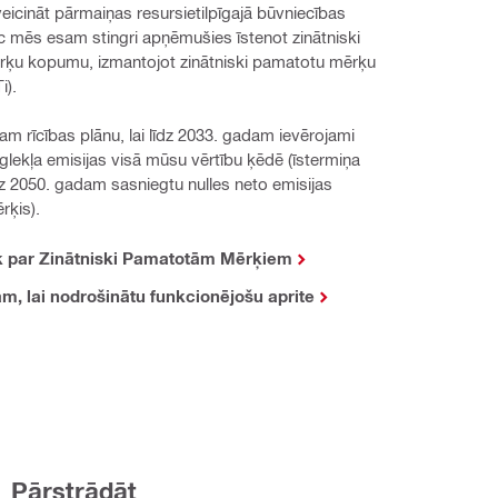
veicināt pārmaiņas resursietilpīgajā būvniecības 
 mēs esam stingri apņēmušies īstenot zinātniski 
ķu kopumu, izmantojot zinātniski pamatotu mērķu 
i).
am rīcības plānu, lai līdz 2033. gadam ievērojami 
lekļa emisijas visā mūsu vērtību ķēdē (īstermiņa 
dz 2050. gadam sasniegtu nulles neto emisijas 
rķis).
āk par Zinātniski Pamatotām Mērķiem
, lai nodrošinātu funkcionējošu aprite
Pārstrādāt