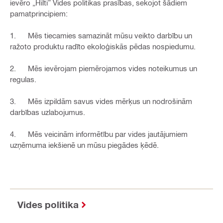
ievēro „Hilti” Vides politikas prasības, sekojot šādiem
pamatprincipiem:
1. Mēs tiecamies samazināt mūsu veikto darbību un
ražoto produktu radīto ekoloģiskās pēdas nospiedumu.
2. Mēs ievērojam piemērojamos vides noteikumus un
regulas.
3. Mēs izpildām savus vides mērķus un nodrošinām
darbības uzlabojumus.
4. Mēs veicinām informētību par vides jautājumiem
uzņēmuma iekšienē un mūsu piegādes ķēdē.
Vides politika