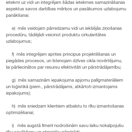
ietekmi uz vidi un integrējam šādas ietekmes samazināšanas
aspektus savos darbības mērķos un pasākumos uzlabojumu
panākšanai.
e) mēs veidojam pārredzamu vidi un iekšējās ziņošanas
procedūru, tādējādi veicinot produktu cirkularitātes
uzlabojumus;
f) mēs integrējam aprites principus projektēšanas un
piegādes procesos, un īstenojam dzīves cikla novērtējumu,
lai pārliecinātos par resursu efektivitāti un pārstrādājamību;
g) mēs samazinām iepakojuma apjomu palīgmateriāliem
un loģistikā (piem., pārstrādājams, atkārtoti izmantojams
iepakojums);
h) mēs sniedzam klientiem atbalstu to rīku izmantošanas
optimizēšanai;
i) mēs augstā līmenī nodrošinām savu laiku nokalpojušu
rīku savākšanu un otrreizēju pārstrādi;