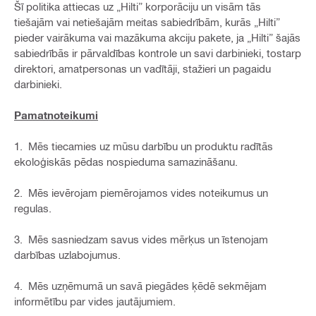
Šī politika attiecas uz „Hilti” korporāciju un visām tās
tiešajām vai netiešajām meitas sabiedrībām, kurās „Hilti”
pieder vairākuma vai mazākuma akciju pakete, ja „Hilti” šajās
sabiedrībās ir pārvaldības kontrole un savi darbinieki, tostarp
direktori, amatpersonas un vadītāji, stažieri un pagaidu
darbinieki.
Pamatnoteikumi
1. Mēs tiecamies uz mūsu darbību un produktu radītās
ekoloģiskās pēdas nospieduma samazināšanu.
2. Mēs ievērojam piemērojamos vides noteikumus un
regulas.
3. Mēs sasniedzam savus vides mērķus un īstenojam
darbības uzlabojumus.
4. Mēs uzņēmumā un savā piegādes ķēdē sekmējam
informētību par vides jautājumiem.