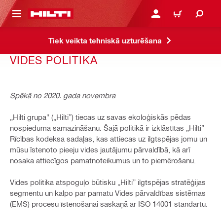
 GALVENO SATURU
PIESLĒGTIES VAI REĢIST
IEPIRKŠANĀS GR
Tiek veikta tehniskā uzturēšana
VIDES POLITIKA
Spēkā no 2020. gada novembra
„Hilti grupa" („Hilti”) tiecas uz savas ekoloģiskās pēdas
nospieduma samazināšanu. Šajā politikā ir izklāstītas „Hilti”
Rīcības kodeksa sadaļas, kas attiecas uz ilgtspējas jomu un
mūsu īstenoto pieeju vides jautājumu pārvaldībā, kā arī
nosaka attiecīgos pamatnoteikumus un to piemērošanu.
Vides politika atspoguļo būtisku „Hilti” ilgtspējas stratēģijas
segmentu un kalpo par pamatu Vides pārvaldības sistēmas
(EMS) procesu īstenošanai saskaņā ar ISO 14001 standartu.