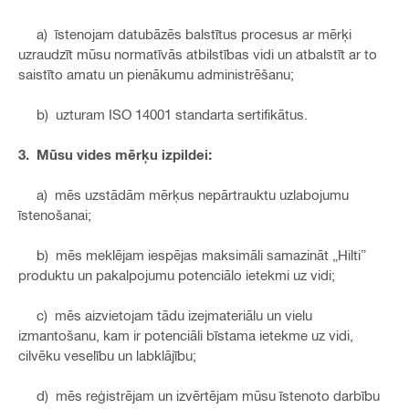
a) īstenojam datubāzēs balstītus procesus ar mērķi
uzraudzīt mūsu normatīvās atbilstības vidi un atbalstīt ar to
saistīto amatu un pienākumu administrēšanu;
b) uzturam ISO 14001 standarta sertifikātus.
3. Mūsu vides mērķu izpildei:
a) mēs uzstādām mērķus nepārtrauktu uzlabojumu
īstenošanai;
b) mēs meklējam iespējas maksimāli samazināt „Hilti”
produktu un pakalpojumu potenciālo ietekmi uz vidi;
c) mēs aizvietojam tādu izejmateriālu un vielu
izmantošanu, kam ir potenciāli bīstama ietekme uz vidi,
cilvēku veselību un labklājību;
d) mēs reģistrējam un izvērtējam mūsu īstenoto darbību