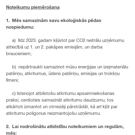
Noteikumu piemērošana
1. Mēs samazinām savu ekoloģiskās pēdas
nospiedumu:
a) līdz 2023. gadam kļūstot par CO2 neitrālu uzņēmumu
attiecībā uz 1. un 2. pakāpes emisijām, un darba
braucieniem;
b) nepārtraukti samazinot mūsu enerģijas un izejmateriālu
patēriņu, atkritumus, ūdens patēriņu, emisijas un trokšņu
līmeni;
c) īstenojot atbilstošu atkritumu apsaimniekošanas
praksi, cenšoties samazināt atkritumu daudzumu, tos
atkārtoti izmantot un otrreizēji pārstrādāt, kā arī kļūt par
atkritumu poligonus neizmantojošu uzņēmumu.
2. Lai nodrošinātu atbilstību noteikumiem un regulām,
mēs: