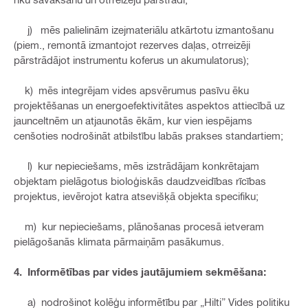
j) mēs palielinām izejmateriālu atkārtotu izmantošanu
(piem., remontā izmantojot rezerves daļas, otrreizēji
pārstrādājot instrumentu koferus un akumulatorus);
k) mēs integrējam vides apsvērumus pasīvu ēku
projektēšanas un energoefektivitātes aspektos attiecībā uz
jaunceltnēm un atjaunotās ēkām, kur vien iespējams
cenšoties nodrošināt atbilstību labās prakses standartiem;
l) kur nepieciešams, mēs izstrādājam konkrētajam
objektam pielāgotus bioloģiskās daudzveidības rīcības
projektus, ievērojot katra atsevišķā objekta specifiku;
m) kur nepieciešams, plānošanas procesā ietveram
pielāgošanās klimata pārmaiņām pasākumus.
4. Informētības par vides jautājumiem sekmēšana:
a) nodrošinot kolēģu informētību par „Hilti” Vides politiku