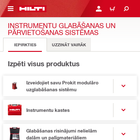
 GALVENO SATURU
PIESLĒGTIES VAI REĢIST
IEPIRKŠANĀS GR
INSTRUMENTU GLABĀŠANAS UN
PĀRVIETOŠANAS SISTĒMAS
IEPIRKTIES
UZZINĀT VAIRĀK
Izpēti visus produktus
Izveidojiet savu Prokit modulāro
uzglabāšanas sistēmu
Instrumentu kastes
Glabāšanas risinājumi nelielām
daļām un palīgmateriāliem