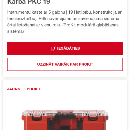
Kārba PKC 19
Instrumentu kaste ar 5 galonu | 19 l ietilpību, konstrukcija ar
triecienizturību, IP65 novērtējums un savienojuma sistēma
ērtai lietošanai ar vienu roku (ProKit modulārā glabāšanas
sistēma)
IEGĀDĀTIES
UZZINĀT VAIRĀK PAR PROKIT
JAUNS
PROKIT