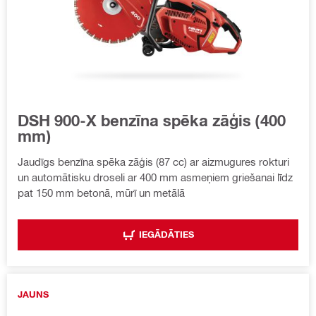
DSH 900-X benzīna spēka zāģis (400
mm)
Jaudīgs benzīna spēka zāģis (87 cc) ar aizmugures rokturi
un automātisku droseli ar 400 mm asmeņiem griešanai līdz
pat 150 mm betonā, mūrī un metālā
IEGĀDĀTIES
JAUNS