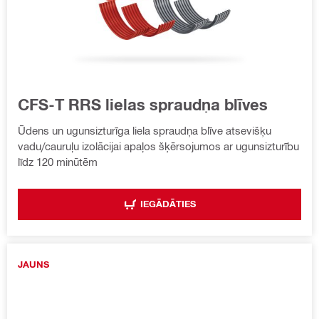
CFS-T RRS lielas spraudņa blīves
Ūdens un ugunsizturīga liela spraudņa blīve atsevišķu
vadu/cauruļu izolācijai apaļos šķērsojumos ar ugunsizturību
līdz 120 minūtēm
IEGĀDĀTIES
JAUNS