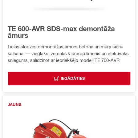
TE 600-AVR SDS-max demontāža
āmurs
Lielas slodzes demontāžas āmurs betona un mūra sienu
kalšanai — vieglāks, zemāks vibrāciju līmenis un efektīvāks
sniegums, salīdzinot ar iepriekšējo modeli TE 700-AVR
IEGĀDĀTIES
JAUNS