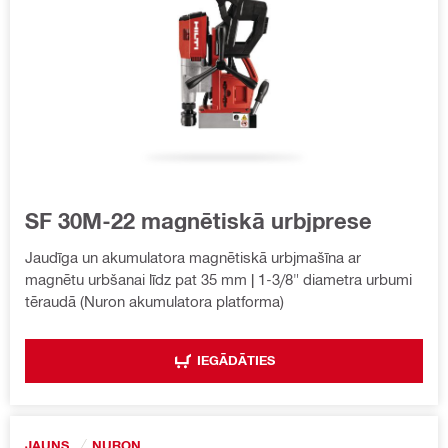
SF 30M-22 magnētiskā urbjprese
Jaudīga un akumulatora magnētiskā urbjmašīna ar
magnētu urbšanai līdz pat 35 mm | 1-3/8" diametra urbumi
tēraudā (Nuron akumulatora platforma)
IEGĀDĀTIES
JAUNS
NURON