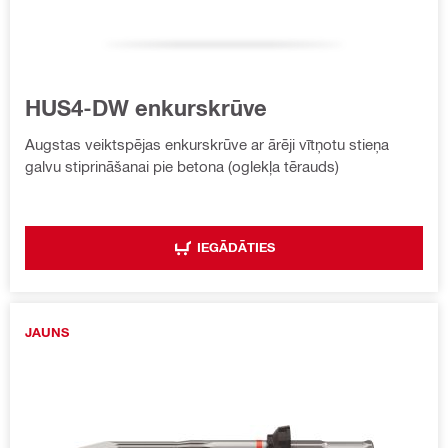
HUS4-DW enkurskrūve
Augstas veiktspējas enkurskrūve ar ārēji vītņotu stieņa
galvu stiprināšanai pie betona (oglekļa tērauds)
IEGĀDĀTIES
JAUNS