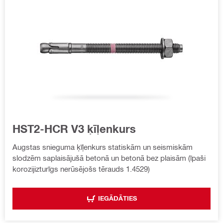
HST2-HCR V3 ķīļenkurs
Augstas snieguma ķīļenkurs statiskām un seismiskām
slodzēm saplaisājušā betonā un betonā bez plaisām (īpaši
korozijizturīgs nerūsējošs tērauds 1.4529)
IEGĀDĀTIES