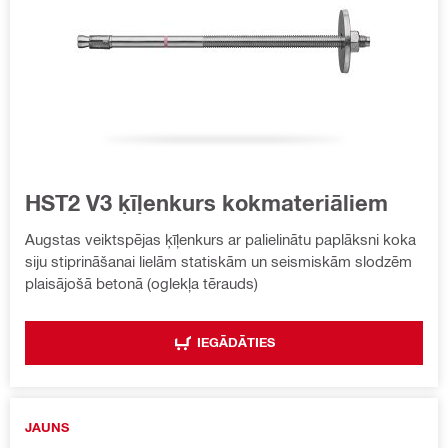
HST2 V3 ķīļenkurs kokmateriāliem
Augstas veiktspējas ķīļenkurs ar palielinātu paplāksni koka
siju stiprināšanai lielām statiskām un seismiskām slodzēm
plaisājošā betonā (oglekļa tērauds)
IEGĀDĀTIES
JAUNS