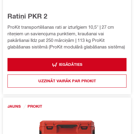
Ratiņi PKR 2
ProKit transportēšanas rati ar izturīgiem 10,5" | 27 cm
riteņiem un savienojuma punktiem, kraušanai vai
pakāršanai līdz pat 250 mārciņām | 113 kg ProKit
glabāšanas sistēmā (ProKit modulārā glabāšanas sistēma)
IEGĀDĀTIES
UZZINĀT VAIRĀK PAR PROKIT
JAUNS
PROKIT