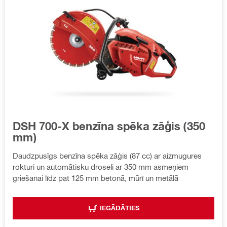
DSH 700-X benzīna spēka zāģis (350
mm)
Daudzpusīgs benzīna spēka zāģis (87 cc) ar aizmugures
rokturi un automātisku droseli ar 350 mm asmeņiem
griešanai līdz pat 125 mm betonā, mūrī un metālā
IEGĀDĀTIES