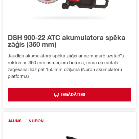
DSH 900-22 ATC akumulatora spēka
zāģis (360 mm)
Jaudīgs akumulatora spēka zāģis ar aizmugurē uzstādītu
rokturi un 360 mm asmeņiem betona, mūra un metāla
zāģēšanai līdz pat 150 mm dziļumā (Nuron akumulatoru
platforma)
IEGĀDĀTIES
JAUNS
NURON