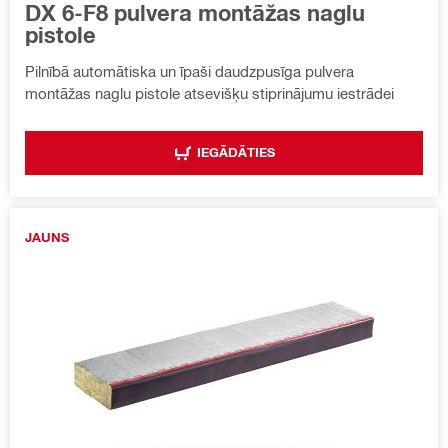
DX 6-F8 pulvera montāžas naglu
pistole
Pilnībā automātiska un īpaši daudzpusīga pulvera
montāžas naglu pistole atsevišķu stiprinājumu iestrādei
IEGĀDĀTIES
JAUNS