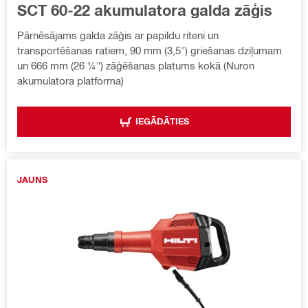
SCT 60-22 akumulatora galda zāģis
Pārnēsājams galda zāģis ar papildu riteni un
transportēšanas ratiem, 90 mm (3,5") griešanas dziļumam
un 666 mm (26 ¼") zāģēšanas platums kokā (Nuron
akumulatora platforma)
IEGĀDĀTIES
JAUNS