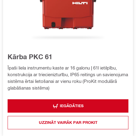
Kārba PKC 61
Īpaši liela instrumentu kaste ar 16 galonu | 61l ietilpību,
konstrukcija ar triecienizturību, IP65 reitings un savienojuma
sistēma ērtai lietošanai ar vienu roku (ProKit modulārā
glabāšanas sistēma)
IEGĀDĀTIES
UZZINĀT VAIRĀK PAR PROKIT