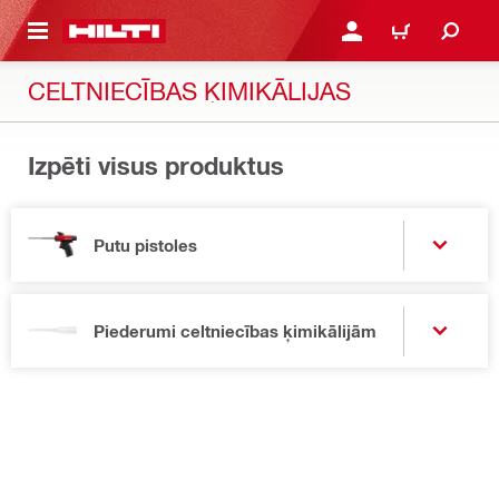
 GALVENO SATURU
PIESLĒGTIES VAI REĢIST
IEPIRKŠANĀS GR
CELTNIECĪBAS ĶIMIKĀLIJAS
Izpēti visus produktus
Putu pistoles
Piederumi celtniecības ķimikālijām