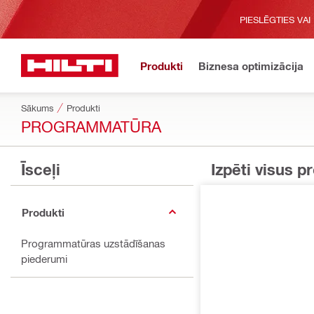
PIESLĒGTIES VAI
Produkti
Biznesa optimizācija
Sākums
Produkti
PROGRAMMATŪRA
Īsceļi
Izpēti visus p
Produkti
Programmatūras uzstādīšanas
piederumi