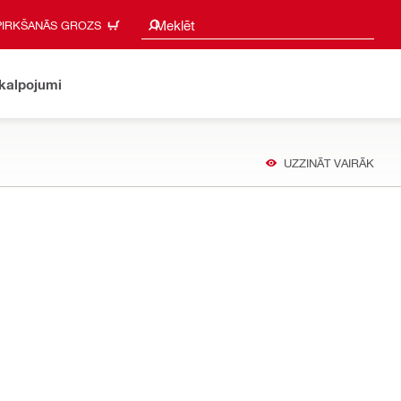
Meklēšanas ieteikumi
Meklēt
PIRKŠANĀS GROZS
akalpojumi
UZZINĀT VAIRĀK