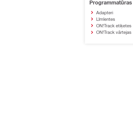
Programmatūras 
Adapteri
Līmlentes
ON!Track etiķetes
ON!Track vārtejas