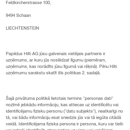
Feldkircherstrasse 100,
9494 Schaan
LIECHTENSTEIN
Papildus Hilti AG jūsu galvenais vietējais partneris ir
uzņēmums, ar kuru jūs noslēdzat līgumu (piemēram,
uzņēmums, kas norādīts jūsu līgumā vai rēķinā). Pilnu Hilti
uzņēmumu sarakstu skatīt šīs politikas 2. sadaļā.
Šajā privātuma politikā lietotais termins "personas dati"
nozīmē jebkādu informāciju, kas attiecas uz identificētu vai
identificējamu fizisku personu ("datu subjekts"), neatkarīgi no
tā, vai šādu informāciju esat sniedzis jūs vai tā iegūta citādā
veidā. Identificējama fiziska persona ir persona, kuru var tieši