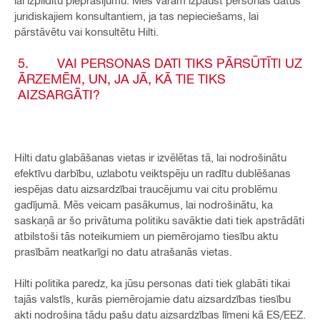
lai izpildītu pieprasījumu. Mēs varam izpaust personas datus
juridiskajiem konsultantiem, ja tas nepieciešams, lai
pārstāvētu vai konsultētu Hilti.
5. VAI PERSONAS DATI TIKS PĀRSŪTĪTI UZ
ĀRZEMĒM, UN, JA JĀ, KĀ TIE TIKS
AIZSARGĀTI?
Hilti datu glabāšanas vietas ir izvēlētas tā, lai nodrošinātu
efektīvu darbību, uzlabotu veiktspēju un radītu dublēšanas
iespējas datu aizsardzībai traucējumu vai citu problēmu
gadījumā. Mēs veicam pasākumus, lai nodrošinātu, ka
saskaņā ar šo privātuma politiku savāktie dati tiek apstrādāti
atbilstoši tās noteikumiem un piemērojamo tiesību aktu
prasībām neatkarīgi no datu atrašanās vietas.
Hilti politika paredz, ka jūsu personas dati tiek glabāti tikai
tajās valstīs, kurās piemērojamie datu aizsardzības tiesību
akti nodrošina tādu pašu datu aizsardzības līmeni kā ES/EEZ.