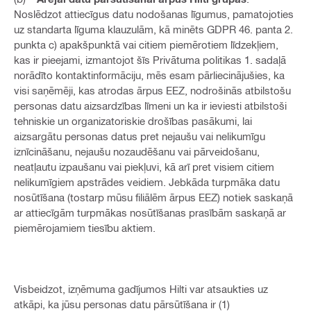
Noslēdzot attiecīgus datu nodošanas līgumus, pamatojoties
uz standarta līguma klauzulām, kā minēts GDPR 46. panta 2.
punkta c) apakšpunktā vai citiem piemērotiem līdzekļiem,
kas ir pieejami, izmantojot šīs Privātuma politikas 1. sadaļā
norādīto kontaktinformāciju, mēs esam pārliecinājušies, ka
visi saņēmēji, kas atrodas ārpus EEZ, nodrošinās atbilstošu
personas datu aizsardzības līmeni un ka ir ieviesti atbilstoši
tehniskie un organizatoriskie drošības pasākumi, lai
aizsargātu personas datus pret nejaušu vai nelikumīgu
iznīcināšanu, nejaušu nozaudēšanu vai pārveidošanu,
neatļautu izpaušanu vai piekļuvi, kā arī pret visiem citiem
nelikumīgiem apstrādes veidiem. Jebkāda turpmāka datu
nosūtīšana (tostarp mūsu filiālēm ārpus EEZ) notiek saskaņā
ar attiecīgām turpmākas nosūtīšanas prasībām saskaņā ar
piemērojamiem tiesību aktiem.
Visbeidzot, izņēmuma gadījumos Hilti var atsaukties uz
atkāpi, ka jūsu personas datu pārsūtīšana ir (1)