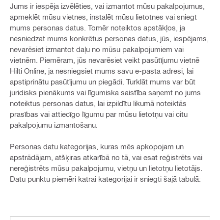
Jums ir iespēja izvēlēties, vai izmantot mūsu pakalpojumus,
apmeklēt mūsu vietnes, instalēt mūsu lietotnes vai sniegt
mums personas datus. Tomēr noteiktos apstākļos, ja
nesniedzat mums konkrētus personas datus, jūs, iespējams,
nevarēsiet izmantot daļu no mūsu pakalpojumiem vai
vietnēm. Piemēram, jūs nevarēsiet veikt pasūtījumu vietnē
Hilti Online, ja nesniegsiet mums savu e-pasta adresi, lai
apstiprinātu pasūtījumu un piegādi. Turklāt mums var būt
juridisks pienākums vai līgumiska saistība saņemt no jums
noteiktus personas datus, lai izpildītu likumā noteiktās
prasības vai attiecīgo līgumu par mūsu lietotņu vai citu
pakalpojumu izmantošanu.
Personas datu kategorijas, kuras mēs apkopojam un
apstrādājam, atšķiras atkarībā no tā, vai esat reģistrēts vai
nereģistrēts mūsu pakalpojumu, vietņu un lietotņu lietotājs.
Datu punktu piemēri katrai kategorijai ir sniegti šajā tabulā: