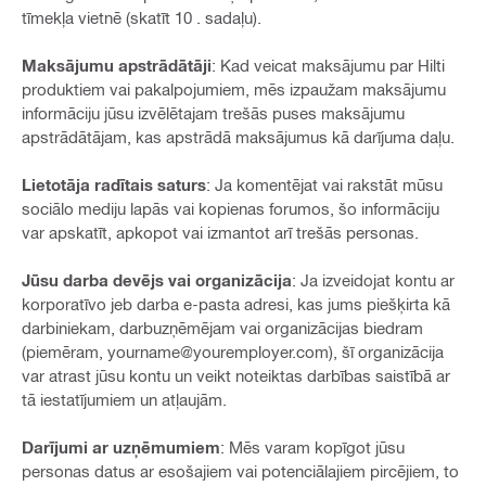
tīmekļa vietnē (skatīt 10 . sadaļu).
Maksājumu apstrādātāji
: Kad veicat maksājumu par Hilti
produktiem vai pakalpojumiem, mēs izpaužam maksājumu
informāciju jūsu izvēlētajam trešās puses maksājumu
apstrādātājam, kas apstrādā maksājumus kā darījuma daļu.
Lietotāja radītais saturs
: Ja komentējat vai rakstāt mūsu
sociālo mediju lapās vai kopienas forumos, šo informāciju
var apskatīt, apkopot vai izmantot arī trešās personas.
Jūsu darba devējs vai organizācija
: Ja izveidojat kontu ar
korporatīvo jeb darba e-pasta adresi, kas jums piešķirta kā
darbiniekam, darbuzņēmējam vai organizācijas biedram
(piemēram, yourname@youremployer.com), šī organizācija
var atrast jūsu kontu un veikt noteiktas darbības saistībā ar
tā iestatījumiem un atļaujām.
Darījumi ar uzņēmumiem
: Mēs varam kopīgot jūsu
personas datus ar esošajiem vai potenciālajiem pircējiem, to