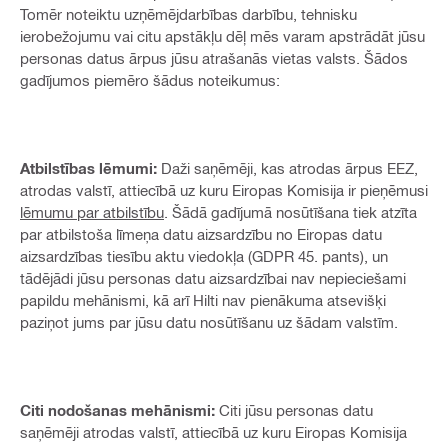
Tomēr noteiktu uzņēmējdarbības darbību, tehnisku
ierobežojumu vai citu apstākļu dēļ mēs varam apstrādāt jūsu
personas datus ārpus jūsu atrašanās vietas valsts. Šādos
gadījumos piemēro šādus noteikumus:
Atbilstības lēmumi:
Daži saņēmēji, kas atrodas ārpus EEZ,
atrodas valstī, attiecībā uz kuru Eiropas Komisija ir pieņēmusi
lēmumu par atbilstību
. Šādā gadījumā nosūtīšana tiek atzīta
par atbilstoša līmeņa datu aizsardzību no Eiropas datu
aizsardzības tiesību aktu viedokļa (GDPR 45. pants), un
tādējādi jūsu personas datu aizsardzībai nav nepieciešami
papildu mehānismi, kā arī Hilti nav pienākuma atsevišķi
paziņot jums par jūsu datu nosūtīšanu uz šādam valstīm.
Citi nodošanas mehānismi:
Citi jūsu personas datu
saņēmēji atrodas valstī, attiecībā uz kuru Eiropas Komisija