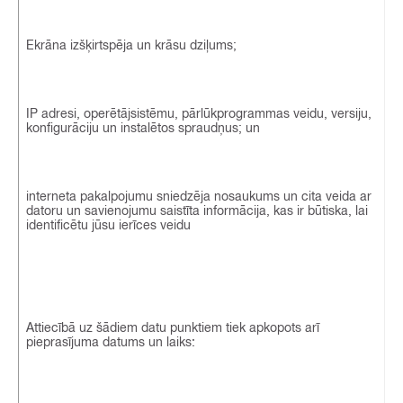
Ekrāna izšķirtspēja un krāsu dziļums;
IP adresi, operētājsistēmu, pārlūkprogrammas veidu, versiju,
konfigurāciju un instalētos spraudņus; un
interneta pakalpojumu sniedzēja nosaukums un cita veida ar
datoru un savienojumu saistīta informācija, kas ir būtiska, lai
identificētu jūsu ierīces veidu
Attiecībā uz šādiem datu punktiem tiek apkopots arī
pieprasījuma datums un laiks: