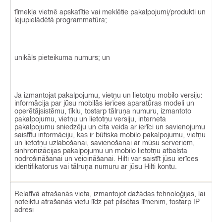
tīmekļa vietnē apskatītie vai meklētie pakalpojumi/produkti un
lejupielādētā programmatūra;
unikāls pieteikuma numurs; un
Ja izmantojat pakalpojumu, vietņu un lietotņu mobilo versiju:
informācija par jūsu mobilās ierīces aparatūras modeli un
operētājsistēmu, tīklu, tostarp tālruņa numuru, izmantoto
pakalpojumu, vietņu un lietotņu versiju, interneta
pakalpojumu sniedzēju un cita veida ar ierīci un savienojumu
saistītu informāciju, kas ir būtiska mobilo pakalpojumu, vietņu
un lietotņu uzlabošanai, savienošanai ar mūsu serveriem,
sinhronizācijas pakalpojumu un mobilo lietotņu atbalsta
nodrošināšanai un veicināšanai. Hilti var saistīt jūsu ierīces
identifikatorus vai tālruņa numuru ar jūsu Hilti kontu.
Relatīvā atrašanās vieta, izmantojot dažādas tehnoloģijas, lai
noteiktu atrašanās vietu līdz pat pilsētas līmenim, tostarp IP
adresi