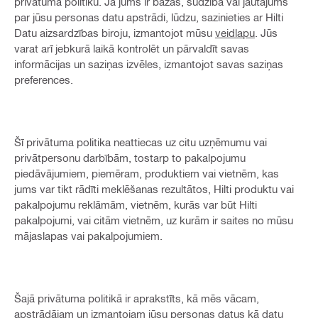
privātuma politiku. Ja jums ir bažas, sūdzība vai jautājums
par jūsu personas datu apstrādi, lūdzu, sazinieties ar Hilti
Datu aizsardzības biroju, izmantojot mūsu
veidlapu
. Jūs
varat arī jebkurā laikā kontrolēt un pārvaldīt savas
informācijas un saziņas izvēles, izmantojot savas saziņas
preferences.
Šī privātuma politika neattiecas uz citu uzņēmumu vai
privātpersonu darbībām, tostarp to pakalpojumu
piedāvājumiem, piemēram, produktiem vai vietnēm, kas
jums var tikt rādīti meklēšanas rezultātos, Hilti produktu vai
pakalpojumu reklāmām, vietnēm, kurās var būt Hilti
pakalpojumi, vai citām vietnēm, uz kurām ir saites no mūsu
mājaslapas vai pakalpojumiem.
Šajā privātuma politikā ir aprakstīts, kā mēs vācam,
apstrādājam un izmantojam jūsu personas datus kā datu