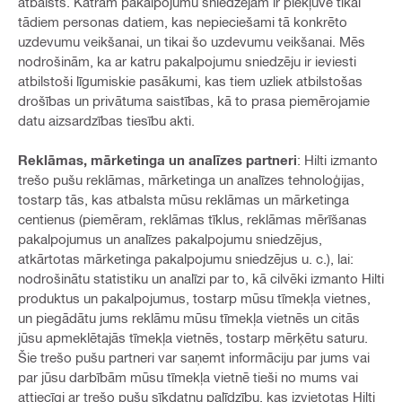
atbalsts. Katram pakalpojumu sniedzējam ir piekļuve tikai
tādiem personas datiem, kas nepieciešami tā konkrēto
uzdevumu veikšanai, un tikai šo uzdevumu veikšanai. Mēs
nodrošinām, ka ar katru pakalpojumu sniedzēju ir ieviesti
atbilstoši līgumiskie pasākumi, kas tiem uzliek atbilstošas
drošības un privātuma saistības, kā to prasa piemērojamie
datu aizsardzības tiesību akti.
Reklāmas, mārketinga un analīzes partneri
: Hilti izmanto
trešo pušu reklāmas, mārketinga un analīzes tehnoloģijas,
tostarp tās, kas atbalsta mūsu reklāmas un mārketinga
centienus (piemēram, reklāmas tīklus, reklāmas mērīšanas
pakalpojumus un analīzes pakalpojumu sniedzējus,
atkārtotas mārketinga pakalpojumu sniedzējus u. c.), lai:
nodrošinātu statistiku un analīzi par to, kā cilvēki izmanto Hilti
produktus un pakalpojumus, tostarp mūsu tīmekļa vietnes,
un piegādātu jums reklāmu mūsu tīmekļa vietnēs un citās
jūsu apmeklētajās tīmekļa vietnēs, tostarp mērķētu saturu.
Šie trešo pušu partneri var saņemt informāciju par jums vai
par jūsu darbībām mūsu tīmekļa vietnē tieši no mums vai
attiecīgi ar trešo pušu sīkdatņu palīdzību, kas izvietotas Hilti