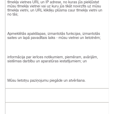
tīmekļa vietnes URL un IP adrese, no kuras jūs piekļūstat
mūsu tīmekļa vietnei vai uz kuru jūs tikāt novirzīts uz mūsu
tīmekļa vietni, un URL klikšķu plūsma caur tīmekļa vietni un
no tās;
Apmeklētās apakšlapas, izmantotās funkcijas, izmantotās
saites un lapā pavadītais laiks - mūsu vietnei un lietotnēm;
informācija par ierīces notikumiem, piemēram, avārijām,
sistēmas darbību un aparatūras iestatījumiem; un
Mūsu lietotņu paziņojumu piegāde un atvēršana.