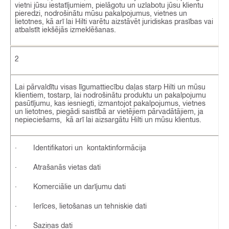
vietni jūsu iestatījumiem, pielāgotu un uzlabotu jūsu klientu
pieredzi, nodrošinātu mūsu pakalpojumus, vietnes un
lietotnes, kā arī lai Hilti varētu aizstāvēt juridiskas prasības vai
atbalstīt iekšējās izmeklēšanas.
2
Lai pārvaldītu visas līgumattiecību daļas starp Hilti un mūsu
klientiem, tostarp, lai nodrošinātu produktu un pakalpojumu
pasūtījumu, kas iesniegti, izmantojot pakalpojumus, vietnes
un lietotnes, piegādi saistībā ar vietējiem pārvadātājiem, ja
nepieciešams, kā arī lai aizsargātu Hilti un mūsu klientus.
· Identifikatori un kontaktinformācija
· Atrašanās vietas dati
· Komerciālie un darījumu dati
· Ierīces, lietošanas un tehniskie dati
· Saziņas dati