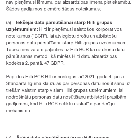
nav pieņēmusi lēmumu par aizsardzības līmeņa pietiekamību.
Šādos gadījumos piemēro šādus noteikumus:
(a)
Iekšējai datu pārsūtīšanai starp Hilti grupas
uzņēmumiem:
Hilti ir pieņēmusi saistošos korporatīvos
noteikumus ("BCR"), lai atvieglotu drošu un atbilstošu
personas datu pārsūtīšanu starp Hilti grupas uzņēmumiem.
Tāpēc mēs varam paļauties uz Hilti BCR kā uz drošu datu
pārsūtīšanas metodi, kā minēts Hilti datu aizsardzības
kodeksa 2. pantā. 47 GDPR.
Papildus Hilti BCR Hilti ir noslēgusi arī 2021. gada 4. jūnija
Standarta līguma klauzulas par personas datu nosūtīšanu uz
trešām valstīm starp visiem Hilti grupas uzņēmumiem, lai
nodrošinātu personas datu nosūtīšanu atbilstoši prasībām
gadījumos, kad Hilti BCR netiktu uzskatīta par derīgu
mehānismu.
(b)
Ārējai datu pārsūtīšanai ārpus Hilti grupas
: