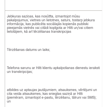
Jebkuras saziņas, kas nosūtīta, izmantojot mūsu
pakalpojumus, vietnes un lietotnes, saturs, tostarp jebkura
informācija, kas publicēta sociālajās kopienās publiski
pieejamās vietnēs vai citādi kopīgota ar Hilti un/vai citiem
lietotājiem, kā arī tērzēšanas transkripcijas
Tērzēšanas datums un laiks;
Telefona sarunu ar Hilti klientu apkalpošanas dienestu ieraksti
un transkripcijas;
atbildes uz aptaujas jautājumiem, atsauksmes, vērtējumi un
cita veida atsauksmes, kas sniegtas saziņā ar Hilti
(piemēram, izmantojot e-pastu, tērzēšanu, tālruni vai SMS);
un