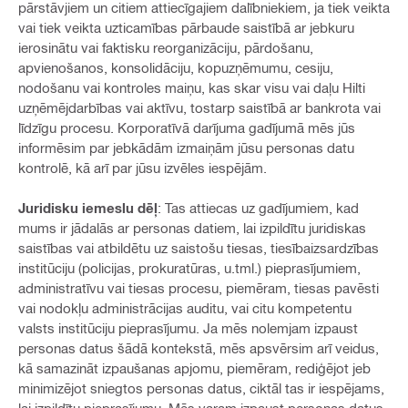
pārstāvjiem un citiem attiecīgajiem dalībniekiem, ja tiek veikta
vai tiek veikta uzticamības pārbaude saistībā ar jebkuru
ierosinātu vai faktisku reorganizāciju, pārdošanu,
apvienošanos, konsolidāciju, kopuzņēmumu, cesiju,
nodošanu vai kontroles maiņu, kas skar visu vai daļu Hilti
uzņēmējdarbības vai aktīvu, tostarp saistībā ar bankrota vai
līdzīgu procesu. Korporatīvā darījuma gadījumā mēs jūs
informēsim par jebkādām izmaiņām jūsu personas datu
kontrolē, kā arī par jūsu izvēles iespējām.
Juridisku iemeslu dēļ
: Tas attiecas uz gadījumiem, kad
mums ir jādalās ar personas datiem, lai izpildītu juridiskas
saistības vai atbildētu uz saistošu tiesas, tiesībaizsardzības
institūciju (policijas, prokuratūras, u.tml.) pieprasījumiem,
administratīvu vai tiesas procesu, piemēram, tiesas pavēsti
vai nodokļu administrācijas auditu, vai citu kompetentu
valsts institūciju pieprasījumu. Ja mēs nolemjam izpaust
personas datus šādā kontekstā, mēs apsvērsim arī veidus,
kā samazināt izpaušanas apjomu, piemēram, rediģējot jeb
minimizējot sniegtos personas datus, ciktāl tas ir iespējams,