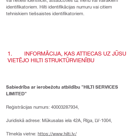
vai netieši identificēt, atsaucoties uz vienu vai vairākiem
identifikatoriem. Hilti identifikācijas numuru vai citiem
tehniskiem tiešsaistes identifikatoriem.
1. INFORMĀCIJA, KAS ATTIECAS UZ JŪSU
VIETĒJO HILTI STRUKTŪRVIENĪBU
Sabiedrība ar ierobežotu atbildību "HILTI SERVICES
LIMITED"
Reģistrācijas numurs: 40003287934,
Juridiskā adrese: Mūkusalas iela 42A, Rīga, LV-1004,
Tīmekļa vietne:
https://www.hilti.lv/