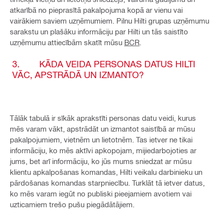
atkarībā no pieprasītā pakalpojuma kopā ar vienu vai
vairākiem saviem uzņēmumiem. Pilnu Hilti grupas uzņēmumu
sarakstu un plašāku informāciju par Hilti un tās saistīto
uzņēmumu attiecībām skatīt mūsu
BCR
.
3. KĀDA VEIDA PERSONAS DATUS HILTI
VĀC, APSTRĀDĀ UN IZMANTO?
Tālāk tabulā ir sīkāk aprakstīti personas datu veidi, kurus
mēs varam vākt, apstrādāt un izmantot saistībā ar mūsu
pakalpojumiem, vietnēm un lietotnēm. Tas ietver ne tikai
informāciju, ko mēs aktīvi apkopojam, mijiedarbojoties ar
jums, bet arī informāciju, ko jūs mums sniedzat ar mūsu
klientu apkalpošanas komandas, Hilti veikalu darbinieku un
pārdošanas komandas starpniecību. Turklāt tā ietver datus,
ko mēs varam iegūt no publiski pieejamiem avotiem vai
uzticamiem trešo pušu piegādātājiem.