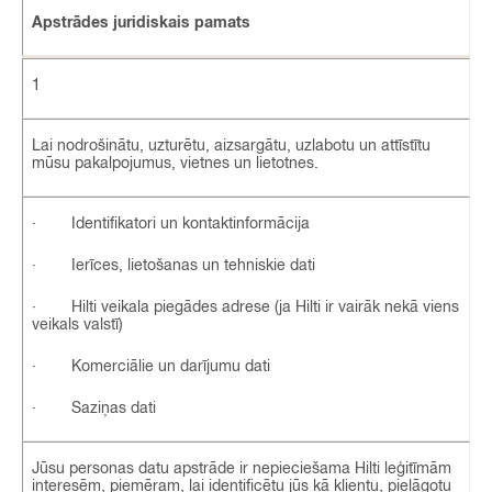
Apstrādes juridiskais pamats
1
Lai nodrošinātu, uzturētu, aizsargātu, uzlabotu un attīstītu
mūsu pakalpojumus, vietnes un lietotnes.
· Identifikatori un kontaktinformācija
· Ierīces, lietošanas un tehniskie dati
· Hilti veikala piegādes adrese (ja Hilti ir vairāk nekā viens
veikals valstī)
· Komerciālie un darījumu dati
· Saziņas dati
Jūsu personas datu apstrāde ir nepieciešama Hilti leģitīmām
interesēm, piemēram, lai identificētu jūs kā klientu, pielāgotu