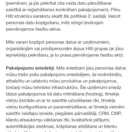
(piemēram, ja jūs piekrītat cita veida datu pārsūtīšanai
saistībā ar reģistrēšanos konkrētam pakalpojumam). Pilnu
Hilti struktūru sarakstu skatīt šīs politikas 2. sadaļā. Veicot
personas datu kopīgošanu, mēs stingri ievērojam
piemērojamos tiesību aktus.
Mēs varam kopīgot personas datus ar uzņēmumiem,
organizācijām vai privātpersonām ārpus Hilti grupas (ar jūsu
iepriekšēju piekrišanu, ja to prasa piemērojamie tiesību akti):
Pakalpojumu sniedzēji
: Mēs sniedzam jūsu personas datus
mūsu trešo pušu pakalpojumu sniedzējiem, lai nodrošinātu,
atbalstītu un uzlabotu mūsu produktus un pakalpojumus,
tostarp mūsu tehnisko infrastruktūru. Šie uzņēmumi sniedz
tādus pakalpojumus kā datu mitināšana (hosting), tīmekļa
vietņu izstrāde un ar to saistītie uzturēšanas rīki, tīmekļa
vietņu konfigurēšana un parametrizēšana, ar tīmekļa vietnēm
saistīto veidlapu izveide, piegādes pārvadātāji, CRM, CMP,
klientu atsauksmju vākšanas rīki, kvalitatīvie pētījumi,
autentifikācijas sistēmas, krāpšanas atklāšana un klientu