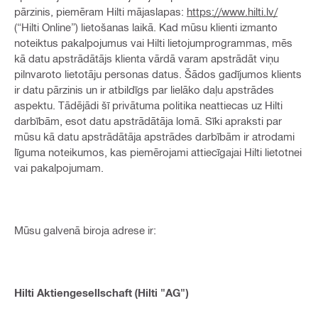
pārzinis, piemēram Hilti mājaslapas:
https://www.hilti.lv/
(“Hilti Online”) lietošanas laikā. Kad mūsu klienti izmanto
noteiktus pakalpojumus vai Hilti lietojumprogrammas, mēs
kā datu apstrādātājs klienta vārdā varam apstrādāt viņu
pilnvaroto lietotāju personas datus. Šādos gadījumos klients
ir datu pārzinis un ir atbildīgs par lielāko daļu apstrādes
aspektu. Tādējādi šī privātuma politika neattiecas uz Hilti
darbībām, esot datu apstrādātāja lomā. Sīki apraksti par
mūsu kā datu apstrādātāja apstrādes darbībām ir atrodami
līguma noteikumos, kas piemērojami attiecīgajai Hilti lietotnei
vai pakalpojumam.
Mūsu galvenā biroja adrese ir:
Hilti Aktiengesellschaft (Hilti "AG")