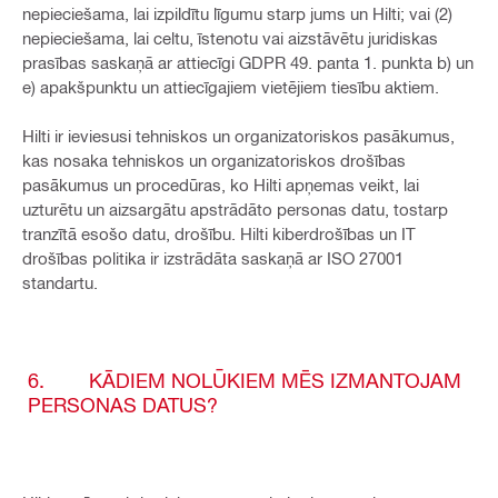
nepieciešama, lai izpildītu līgumu starp jums un Hilti; vai (2)
nepieciešama, lai celtu, īstenotu vai aizstāvētu juridiskas
prasības saskaņā ar attiecīgi GDPR 49. panta 1. punkta b) un
e) apakšpunktu un attiecīgajiem vietējiem tiesību aktiem.
Hilti ir ieviesusi tehniskos un organizatoriskos pasākumus,
kas nosaka tehniskos un organizatoriskos drošības
pasākumus un procedūras, ko Hilti apņemas veikt, lai
uzturētu un aizsargātu apstrādāto personas datu, tostarp
tranzītā esošo datu, drošību. Hilti kiberdrošības un IT
drošības politika ir izstrādāta saskaņā ar ISO 27001
standartu.
6. KĀDIEM NOLŪKIEM MĒS IZMANTOJAM
PERSONAS DATUS?