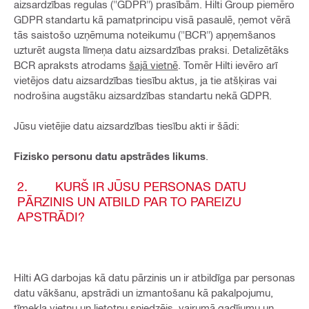
aizsardzības regulas ("GDPR") prasībām. Hilti Group piemēro
GDPR standartu kā pamatprincipu visā pasaulē, ņemot vērā
tās saistošo uzņēmuma noteikumu ("BCR") apņemšanos
uzturēt augsta līmeņa datu aizsardzības praksi. Detalizētāks
BCR apraksts atrodams
šajā vietnē
. Tomēr Hilti ievēro arī
vietējos datu aizsardzības tiesību aktus, ja tie atšķiras vai
nodrošina augstāku aizsardzības standartu nekā GDPR.
Jūsu vietējie datu aizsardzības tiesību akti ir šādi:
Fizisko personu datu apstrādes likums
.
2. KURŠ IR JŪSU PERSONAS DATU
PĀRZINIS UN ATBILD PAR TO PAREIZU
APSTRĀDI?
Hilti AG darbojas kā datu pārzinis un ir atbildīga par personas
datu vākšanu, apstrādi un izmantošanu kā pakalpojumu,
tīmekļa vietņu un lietotņu sniedzējs, vairumā gadījumu un