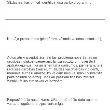
Sīkdatnes, kas unikāli identificē jūsu pārlūkprogrammu;
lietotāja preferences (piemēram, vēlamie valodas iestatījumi);
Automātiski izveidoti žurnālu faili problēmu novēršanas un
drošības nolūkos (piemēram, lai uzraudzītu un novērstu IT
apdraudējumus), kā arī izņēmuma gadījumos, piemēram, ja ir
radušies darbības traucējumi, kļūdas vai drošības incidenti,
manuāla žurnālu analīze, ko veicam mēs vai mūsu pilnvarotie
pakalpojumu sniedzēji. Mēs arī paturam tiesības izvērtēt
žurnālu failus statistikas vajadzībām;
Pieprasītā faila nosaukums, URL un pārsūtīto datu apjoms,
vai datu iegūšana ir bijusi veiksmīga;