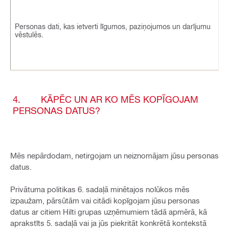
Personas dati, kas ietverti līgumos, paziņojumos un darījumu
vēstulēs.
4. KĀPĒC UN AR KO MĒS KOPĪGOJAM
PERSONAS DATUS?
Mēs nepārdodam, netirgojam un neiznomājam jūsu personas
datus.
Privātuma politikas 6. sadaļā minētajos nolūkos mēs
izpaužam, pārsūtām vai citādi kopīgojam jūsu personas
datus ar citiem Hilti grupas uzņēmumiem tādā apmērā, kā
aprakstīts 5. sadaļā vai ja jūs piekritāt konkrētā kontekstā