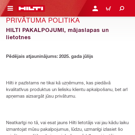
 GALVENO SATURU
PIESLĒGTIES VAI REĢIST
IEPIRKŠANĀS GR
PRIVĀTUMA POLITIKA
HILTI PAKALPOJUMI, mājaslapas un
lietotnes
Pēdējais atjauninājums: 2025. gada jūlijs
Hilti ir pazīstams ne tikai kā uzņēmums, kas piedāvā
kvalitatīvus produktus un lielisku klientu apkalpošanu, bet arī
apņemas aizsargāt jūsu privātumu.
Neatkarīgi no tā, vai esat jauns Hilti lietotājs vai jau kādu laiku
izmantojat mūsu pakalpojumus, lūdzu, uzmanīgi izlasiet šo