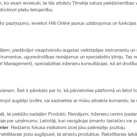
m, ko esam ieviesuši, lai tās atbilstu Tīmekļa satura piekļūstamība
rošinot plašu lietojamību.
 paziņojumu, ieviešot Hilti Online jaunus uzlabojumus un funkcijas
sionāļiem, piedāvājot visaptverošu augstas veiktspējas instrumentu u
rumentus, ugunsdrošības risinājumus un specializēto ķīmiju. Tas n
et Management), specializētas inženieru konsultācijas, kā arī drošī
kvienam. Šeit ir pārskats par to, kā pārvietoties platformā un lietot to
tojot augšējo izvēlni, vai sazinieties ar mūsu atbalsta komandu, la
ļā, lai piekļūtu sadaļām Produkti, Risinājumi, Inženieru centrs (sada
ijai par uzņēmumu. Lietotāji, kuri navigācijai izmanto tastatūru var 
nter
. Redzams fokusa indikators izceļ jūsu pašreizējo pozīciju.
eklēšanas joslu augšpusē, lai atrastu produktus. Rakstīšanas laikā