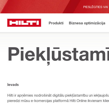
PIESLĒGTIES VAI
Produkti
Biznesa optimizācija
Piekļūstam
Ievads
Hilti ir apņēmies nodrošināt digitālu piekļūstamību un iekļaujoš
pieredzi mūsu e-komercijas platformā Hilti Online ikvienam klie