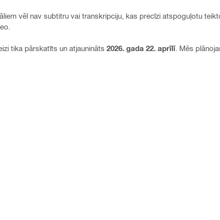
iem vēl nav subtitru vai transkripciju, kas precīzi atspoguļotu teikto
deo.
zi tika pārskatīts un atjaunināts
2026. gada 22. aprīlī
. Mēs plānoja