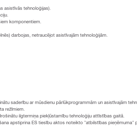
as asistīvās tehnoloģijas).
ciju.
 visiem komponentiem.
lnēs) darbojas, netraucējot asistīvajām tehnoloģijām.
šinātu saderību ar mūsdienu pārlūkprogrammām un asistīvajām tehn
sta režīmiem.
ošinātu ilgtermiņa piekļūstamību tehnoloģiju attīstības gaitā.
na apstiprina ES tiesību aktos noteikto "atbilstības pieņēmuma" p