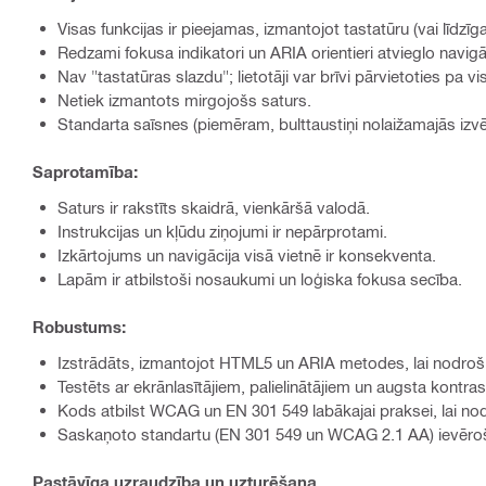
Visas funkcijas ir pieejamas, izmantojot tastatūru (vai līdzīg
Redzami fokusa indikatori un ARIA orientieri atvieglo navigā
Nav "tastatūras slazdu"; lietotāji var brīvi pārvietoties pa
Netiek izmantots mirgojošs saturs.
Standarta saīsnes (piemēram, bulttaustiņi nolaižamajās izvē
Saprotamība:
Saturs ir rakstīts skaidrā, vienkāršā valodā.
Instrukcijas un kļūdu ziņojumi ir nepārprotami.
Izkārtojums un navigācija visā vietnē ir konsekventa.
Lapām ir atbilstoši nosaukumi un loģiska fokusa secība.
Robustums:
Izstrādāts, izmantojot HTML5 un ARIA metodes, lai nodro
Testēts ar ekrānlasītājiem, palielinātājiem un augsta kontra
Kods atbilst WCAG un EN 301 549 labākajai praksei, lai nodr
Saskaņoto standartu (EN 301 549 un WCAG 2.1 AA) ievēroša
Pastāvīga uzraudzība un uzturēšana