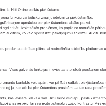
 lai Hilti Online paliktu piekļūstams:
jaunu funkciju vai būtisku izmaiņu ietekmi uz piekļūstamību.
egulāri saņem apmācību par piekļūstamības labāko praksi.
 lai agri atklātu izplatītākās problēmas, ko papildina manuālās pārba
jiem auditiem, ko veic specializēti pakalpojumu sniedzēji. Auditu ko
u produktu attīstības plāns, lai nodrošinātu atbilstību platformas at
mas. Visas galvenās funkcijas ir ieviestas atbilstoši prasītajiem s
ko izmanto kontaktu veidlapām, var pilnībā neatbilst piekļūstamības s
noloģiju, kas atbilst piekļūstamības prasībām. Ja tas rada problēma
, kas ieviests lielākajā daļā Hilti Online veidlapu, pašlaik izmant
āgošanas iespēju, lai sasniegtu optimālu vizuālo kontrastu. Mēs 