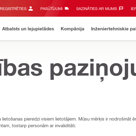
 REĢISTRĒTIES
PASŪTĪJUMI
SAZINĀTIES AR MUMS‎
IE
Atbalsts un lejupielādes
Kompānija
Inženiertehniskie p
ības paziņo
u lietošanas pieredzi visiem lietotājiem. Mūsu mērķis ir nodrošināt 
ntam, tostarp personām ar invaliditāti.