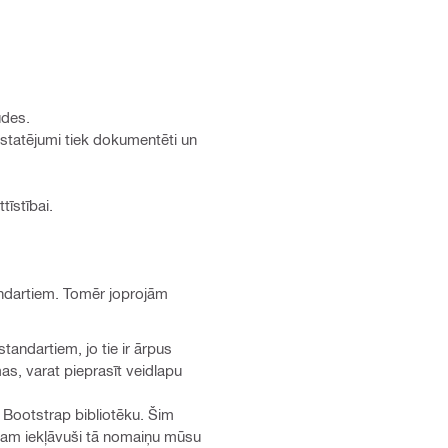
udes.
nstatējumi tiek dokumentēti un
tīstībai.
tandartiem. Tomēr joprojām
tandartiem, jo tie ir ārpus
s, varat pieprasīt veidlapu
o Bootstrap bibliotēku. Šim
esam iekļāvuši tā nomaiņu mūsu