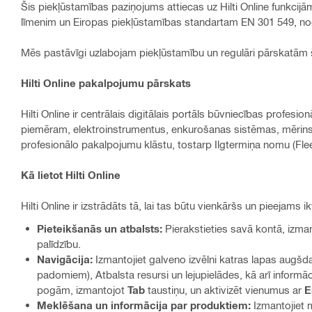
Šis piekļūstamības paziņojums attiecas uz Hilti Online funkcijā
līmenim un Eiropas piekļūstamības standartam EN 301 549, nod
Mēs pastāvīgi uzlabojam piekļūstamību un regulāri pārskatām šo
Hilti Online pakalpojumu pārskats
Hilti Online ir centrālais digitālais portāls būvniecības profe
piemēram, elektroinstrumentus, enkurošanas sistēmas, mērinst
profesionālo pakalpojumu klāstu, tostarp Ilgtermiņa nomu (Fle
Kā lietot Hilti Online
Hilti Online ir izstrādāts tā, lai tas būtu vienkāršs un pieejams i
Pieteikšanās un atbalsts:
Pierakstieties savā kontā, izman
palīdzību.
Navigācija:
Izmantojiet galveno izvēlni katras lapas augšda
padomiem), Atbalsta resursi un lejupielādes, kā arī informāc
pogām, izmantojot
Tab
taustiņu, un aktivizēt vienumus ar
E
Meklēšana un informācija par produktiem:
Izmantojiet m