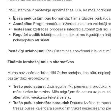
Piekļūstamība ir pastāvīga apņemšanās. Lūk, kā mēs nodrošinām,
Īpaša piekļūstamības komanda:
Pirms izlaides pārbauda 
Apmācība:
Programmatūras inženieri un satura veidotāji r
Testēšana:
Izstrādes procesā ir integrēti automatizēti rīki,
Regulāri auditi:
Iekšējie auditi notiek pirms ikgadējiem ārē
nekavējoties atrisināti.
Pastāvīgi uzlabojumi:
Piekļūstamības apsvērumi ir iekļauti mūs
Zināmie ierobežojumi un alternatīvas
Mums nav zināmas lielas Hilti Online sadaļas, kas būtu nepieeja
pastāv daži ierobežojumi:
Trešo pušu saturs:
Daži iegultie rīki, piemēram, produkti, 
mūsu tiešas kontroles. Mēs migrējam šo saturu uz jaunu teh
alternatīvu vienkārša teksta versiju.
Trešo pušu kalendāra spraudņi:
Datuma izvēles komponents
trešās puses kalendāra spraudnim trūkst nepieciešamo piel