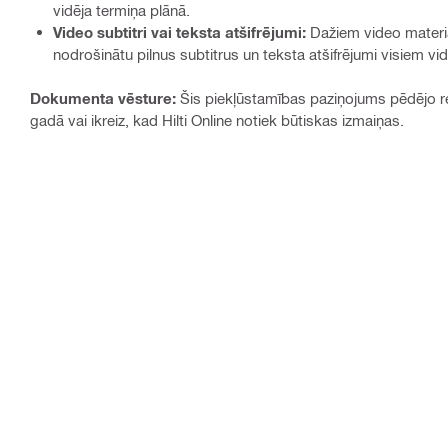
vidēja termiņa plānā.
Video subtitri vai teksta atšifrējumi:
Dažiem video materiāl
nodrošinātu pilnus subtitrus un teksta atšifrējumi visiem vi
Dokumenta vēsture:
Šis piekļūstamības paziņojums pēdējo rei
gadā vai ikreiz, kad Hilti Online notiek būtiskas izmaiņas.