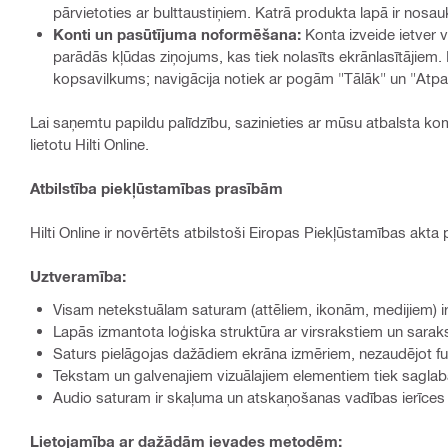
pārvietoties ar bulttaustiņiem. Katrā produkta lapā ir nosauk
Konti un pasūtījuma noformēšana:
Konta izveide ietver v
parādās kļūdas ziņojums, kas tiek nolasīts ekrānlasītājie
kopsavilkums; navigācija notiek ar pogām "Tālāk" un "Atpa
Lai saņemtu papildu palīdzību, sazinieties ar mūsu atbalsta k
lietotu Hilti Online.
Atbilstība piekļūstamības prasībām
Hilti Online ir novērtēts atbilstoši Eiropas Piekļūstamības akta 
Uztveramība:
Visam netekstuālam saturam (attēliem, ikonām, medijiem) ir
Lapās izmantota loģiska struktūra ar virsrakstiem un sarakst
Saturs pielāgojas dažādiem ekrāna izmēriem, nezaudējot fun
Tekstam un galvenajiem vizuālajiem elementiem tiek saglab
Audio saturam ir skaļuma un atskaņošanas vadības ierīces 
Lietojamība ar dažādām ievades metodēm: