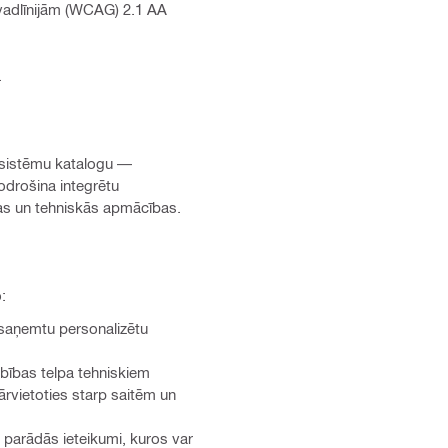
s vadlīnijām (WCAG) 2.1 AA
.
n sistēmu katalogu —
odrošina integrētu
bas un tehniskās apmācības.
:
i saņemtu personalizētu
rbības telpa tehniskiem
pārvietoties starp saitēm un
 parādās ieteikumi, kuros var