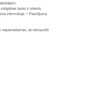
lasītājiem.
ligātais lauks ir izlaists,
ķina informācija → Pasūtījuma
 nepieciešamas, lai netraucēti