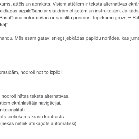
ums, attēls un apraksts. Visiem attēliem ir teksta alternatīvas ekrān
eidlapas aizpildīšanu ar skaidrām etiķetēm un instrukcijām. Ja kāds ob
m. Pasūtījuma noformēšana ir sadalīta posmos: Iepirkumu grozs → Rē
kaļ".
omandu. Mēs esam gatavi sniegt jebkādas papildu norādes, kas jums
prasībām, nodrošinot to izpildi:
 nodrošinātas teksta alternatīvas.
iem ekrānlasītāja navigācijai.
kcionalitāti.
āts pietiekams krāsu kontrasts.
(nekas netiek atskaņots automātiski).