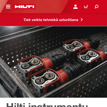
 GALVENO SATURU
PIESLĒGTIES VAI REĢIST
IEPIRKŠANĀS GR
Tiek veikta tehniskā uzturēšana
Hilti instrumentu