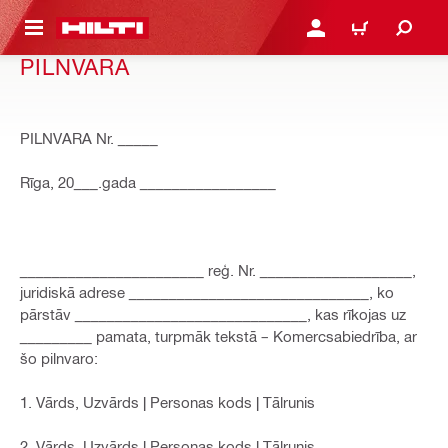
 GALVENO SATURU
PIESLĒGTIES VAI REĢIST
IEPIRKŠANĀS GR
PILNVARA
PILNVARA Nr. _____
Rīga, 20___.gada _________________
_______________________ reģ. Nr. ___________________,
juridiskā adrese ______________________________, ko
pārstāv _____________________________, kas rīkojas uz
_________ pamata, turpmāk tekstā – Komercsabiedrība, ar
šo pilnvaro:
1. Vārds, Uzvārds | Personas kods | Tālrunis
2. Vārds, Uzvārds | Personas kods | Tālrunis