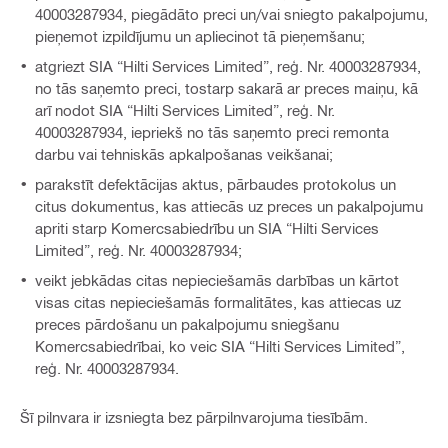
40003287934, piegādāto preci un/vai sniegto pakalpojumu,
pieņemot izpildījumu un apliecinot tā pieņemšanu;
atgriezt SIA “Hilti Services Limited”, reģ. Nr. 40003287934,
no tās saņemto preci, tostarp sakarā ar preces maiņu, kā
arī nodot SIA “Hilti Services Limited”, reģ. Nr.
40003287934, iepriekš no tās saņemto preci remonta
darbu vai tehniskās apkalpošanas veikšanai;
parakstīt defektācijas aktus, pārbaudes protokolus un
citus dokumentus, kas attiecās uz preces un pakalpojumu
apriti starp Komercsabiedrību un SIA “Hilti Services
Limited”, reģ. Nr. 40003287934;
veikt jebkādas citas nepieciešamās darbības un kārtot
visas citas nepieciešamās formalitātes, kas attiecas uz
preces pārdošanu un pakalpojumu sniegšanu
Komercsabiedrībai, ko veic SIA “Hilti Services Limited”,
reģ. Nr. 40003287934.
Šī pilnvara ir izsniegta bez pārpilnvarojuma tiesībām.