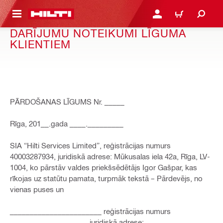
 GALVENO SATURU
PIESLĒGTIES VAI REĢIST
IEPIRKŠANĀS GR
DARĪJUMU NOTEIKUMI LĪGUMA
KLIENTIEM
PĀRDOŠANAS LĪGUMS Nr. _____
Rīga, 201__.gada ____._________
SIA “Hilti Services Limited”, reģistrācijas numurs
40003287934, juridiskā adrese: Mūkusalas iela 42a, Rīga, LV-
1004, ko pārstāv valdes priekšsēdētājs Igor Gašpar, kas
rīkojas uz statūtu pamata, turpmāk tekstā – Pārdevējs, no
vienas puses un
_______________________ reģistrācijas numurs
___________________, juridiskā adrese: