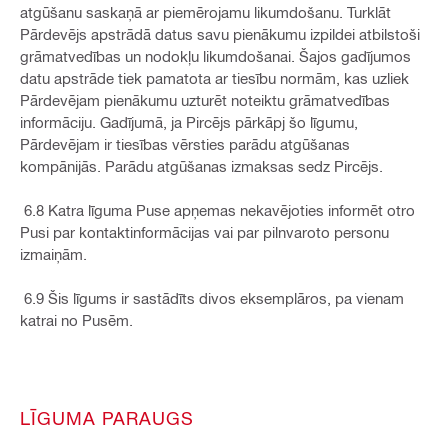
atgūšanu saskaņā ar piemērojamu likumdošanu. Turklāt
Pārdevējs apstrādā datus savu pienākumu izpildei atbilstoši
grāmatvedības un nodokļu likumdošanai. Šajos gadījumos
datu apstrāde tiek pamatota ar tiesību normām, kas uzliek
Pārdevējam pienākumu uzturēt noteiktu grāmatvedības
informāciju. Gadījumā, ja Pircējs pārkāpj šo līgumu,
Pārdevējam ir tiesības vērsties parādu atgūšanas
kompānijās. Parādu atgūšanas izmaksas sedz Pircējs.
6.8 Katra līguma Puse apņemas nekavējoties informēt otro
Pusi par kontaktinformācijas vai par pilnvaroto personu
izmaiņām.
6.9 Šis līgums ir sastādīts divos eksemplāros, pa vienam
katrai no Pusēm.
LĪGUMA PARAUGS