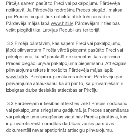
Pircējs saņem pasūtīto Preci vai pakalpojumu Pārdevēja
noliktavā. Ja Pārdevējs nodrošina Preces piegādi, maksa
par Preces piegādi tiek noteikta atbilstoši cenrādim
Pārdevēja mājas lapā
www.hilti.lv
. Pārdevējam ir tiesības
veikt piegādi tikai Latvijas Republikas teritorijā.
3.2 Pircēja pārstāvim, kas saņem Preci vai pakalpojumu,
jābūt pilnvarotam Pircēja vārdā pieņemt pasūtīto Preci vai
pakalpojumu, kā arī parakstīt dokumentus, kas apliecina
Preces piegādi un/vai pakalpojuma pieņemšanu. Attiecīgais
pilnvarojuma teksts ir norādīts Pārdevēja mājas lapā:
www.hilti.lv
. Pircējam ir pienākums informēt Pārdevēju par
pilnvarojuma atsaukšanu, kā arī par to, ka pilnvarniekam ir
izbeigtas darba tiesiskās attiecības ar Pircēju.
3.3 Pārdevējam ir tiesības atteikties veikt Preces nodošanu
vai pakalpojuma sniegšanu gadījumā, ja Preces saņemšanas
vai pakalpojuma sniegšanas vietā nav Pircēja pārstāvja, kas
ir pilnvarots veikt norādītās darbības vai šis pārstāvis
dokumentāli nevar apstiprināt attiecīgu pilnvarojumu.