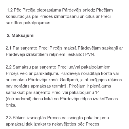
1.2 Pēc Pircēja pieprasījuma Pārdevējs sniedz Pircējam
konsultācijas par Preces izmantošanu un citus ar Preci
saistītos pakalpojumus.
2. Maksājumi
2.1 Par saņemto Preci Pircējs maksā Pārdevējam saskaņā ar
Pārdevēja izrakstītiem rēķiniem, ieskaitot PVN.
2.2 Samaksu par saņemto Preci un/vai pakalpojumiem
Pircējs veic ar pārskaitījumu Pārdevēja norādītajā kontā vai
ar iemaksu Pārdevēja kasē. Gadījumā, ja attiecīgajos rēķinos
nav norādīts apmaksas termiņš, Pircējam ir pienākums
samaksāt par saņemto Preci vai pakalpojumu 14
(četrpadsmit) dienu laikā no Pārdevēja rēķina izrakstīšanas
brīža.
2.3 Rēķins izsniegtās Preces vai sniegto pakalpojumu
apmaksai tiek izrakstīts nekavējoties pēc Preces