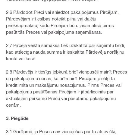
2.6 Pārdodot Preci vai sniedzot pakalpojumus Pircējam,
Pārdevējam ir tiesības noteikt pilnu vai daļēju
priekšapmaksu, kādu Pircējam būtu jāsamaksā pirms
pasūtītās Preces vai pakalpojuma saņemšanas.
2.7 Pircēja veiktā samaksa tiek uzskatīta par saņemtu brīdī,
kad attiecīga nauda summa ir ieskaitīta Pārdevēja norēķinu
kontā vai kasē.
2.8 Pārdevējs ir tiesīgs jebkurā brīdī vienpusēji mainīt Preces
un pakalpojumu cenas, kā arī mainīt Pircējam piešķirta
kredītlimita un maksājumu nosacījumus. Pirms Preces vai
pakalpojumu pasūtīšanas Pircējam ir jāpārliecinās par
aktuālajām pērkamo Preču vai pasūtamo pakalpojumu
cenām.
3. Piegāde
3.1 Gadījumā, ja Puses nav vienojušas par to atsevišķi,