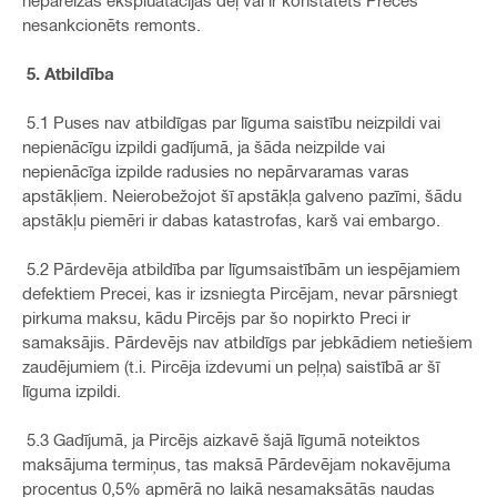
nepareizas ekspluatācijas dēļ vai ir konstatēts Preces
nesankcionēts remonts.
5. Atbildība
5.1 Puses nav atbildīgas par līguma saistību neizpildi vai
nepienācīgu izpildi gadījumā, ja šāda neizpilde vai
nepienācīga izpilde radusies no nepārvaramas varas
apstākļiem. Neierobežojot šī apstākļa galveno pazīmi, šādu
apstākļu piemēri ir dabas katastrofas, karš vai embargo.
5.2 Pārdevēja atbildība par līgumsaistībām un iespējamiem
defektiem Precei, kas ir izsniegta Pircējam, nevar pārsniegt
pirkuma maksu, kādu Pircējs par šo nopirkto Preci ir
samaksājis. Pārdevējs nav atbildīgs par jebkādiem netiešiem
zaudējumiem (t.i. Pircēja izdevumi un peļņa) saistībā ar šī
līguma izpildi.
5.3 Gadījumā, ja Pircējs aizkavē šajā līgumā noteiktos
maksājuma termiņus, tas maksā Pārdevējam nokavējuma
procentus 0,5% apmērā no laikā nesamaksātās naudas