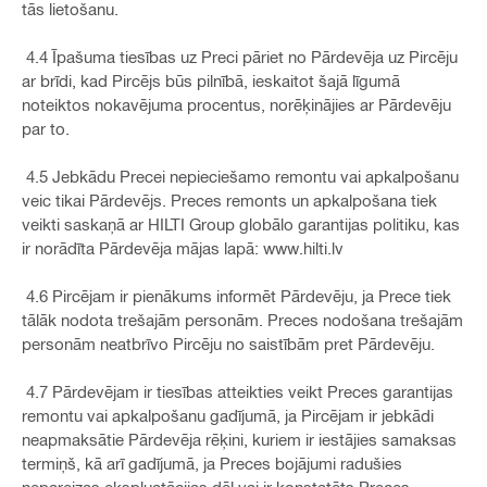
tās lietošanu.
4.4 Īpašuma tiesības uz Preci pāriet no Pārdevēja uz Pircēju
ar brīdi, kad Pircējs būs pilnībā, ieskaitot šajā līgumā
noteiktos nokavējuma procentus, norēķinājies ar Pārdevēju
par to.
4.5 Jebkādu Precei nepieciešamo remontu vai apkalpošanu
veic tikai Pārdevējs. Preces remonts un apkalpošana tiek
veikti saskaņā ar HILTI Group globālo garantijas politiku, kas
ir norādīta Pārdevēja mājas lapā: www.hilti.lv
4.6 Pircējam ir pienākums informēt Pārdevēju, ja Prece tiek
tālāk nodota trešajām personām. Preces nodošana trešajām
personām neatbrīvo Pircēju no saistībām pret Pārdevēju.
4.7 Pārdevējam ir tiesības atteikties veikt Preces garantijas
remontu vai apkalpošanu gadījumā, ja Pircējam ir jebkādi
neapmaksātie Pārdevēja rēķini, kuriem ir iestājies samaksas
termiņš, kā arī gadījumā, ja Preces bojājumi radušies