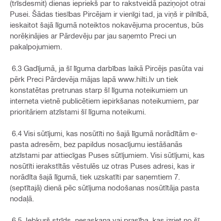
(trīsdesmit) dienas iepriekš par to rakstveidā paziņojot otrai
Pusei. Šādas tiesības Pircējam ir vienīgi tad, ja viņš ir pilnībā,
ieskaitot šajā līgumā noteiktos nokavējuma procentus, būs
norēķinājies ar Pārdevēju par jau saņemto Preci un
pakalpojumiem.
6.3 Gadījumā, ja šī līguma darbības laikā Pircējs pasūta vai
pērk Preci Pārdevēja mājas lapā www.hilti.lv un tiek
konstatētas pretrunas starp šī līguma noteikumiem un
interneta vietnē publicētiem iepirkšanas noteikumiem, par
prioritāriem atzīstami šī līguma noteikumi.
6.4 Visi sūtījumi, kas nosūtīti no šajā līgumā norādītām e-
pasta adresēm, bez papildus nosacījumu iestāšanās
atzīstami par attiecīgas Puses sūtījumiem. Visi sūtījumi, kas
nosūtīti ierakstītās vēstulēs uz otras Puses adresi, kas ir
norādīta šajā līgumā, tiek uzskatīti par saņemtiem 7.
(septītajā) dienā pēc sūtījuma nodošanas nosūtītāja pasta
nodaļā.
6.5 Jebkurš strīds, nesaskaņa vai prasība, kas izriet no šī