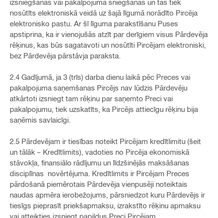
izsniegšanas vai pakalpojuma sniegšanas un tas tiek
nosūtīts elektroniskā veidā uz šajā līgumā norādīto Pircēja
elektronisko pastu. Ar šī līguma parakstīšanu Puses
apstiprina, ka ir vienojušās atzīt par derīgiem visus Pārdevēja
rēķinus, kas būs sagatavoti un nosūtīti Pircējam elektroniski,
bez Pārdevēja pārstāvja paraksta.
2.4 Gadījumā, ja 3 (trīs) darba dienu laikā pēc Preces vai
pakalpojuma saņemšanas Pircējs nav lūdzis Pārdevēju
atkārtoti izsniegt tam rēķinu par saņemto Preci vai
pakalpojumu, tiek uzskatīts, ka Pircējs attiecīgu rēķinu bija
saņēmis savlaicīgi.
2.5 Pārdevējam ir tiesības noteikt Pircējam kredītlimitu (šeit
un tālāk – Kredītlimits), vadoties no Pircēja ekonomiskā
stāvokļa, finansiālo rādījumu un līdzšinējās maksāšanas
disciplīnas novērtējuma. Kredītlimits ir Pircējam Preces
pārdošanā piemērotais Pārdevēja vienpusēji noteiktais
naudas apmēra ierobežojums, pārsniedzot kuru Pārdevējs ir
tiesīgs pieprasīt priekšapmaksu, izrakstīto rēķinu apmaksu
vai atteikties izsniegt papildus Preci Pircējam.