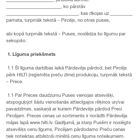
______________________, ko pārstāv
_____________________________, kas rīkojas uz _________
pamata, turpmāk tekstā – Pircējs, no otras puses,
abi kopā turpmāk tekstā – Puses, noslēdza šo līgumu par
sekojošo:
1. Līguma priekšmets
1.1 Šī līguma darbības laikā Pārdevējs pārdod, bet Pircējs
pērk HILTI (reģistrēta preču zīme) produkciju, turpmāk tekstā
– Prece.
1.1 Par Preces daudzumu Puses vienojas atsevišķi,
atspoguļojot šādu vienošanās attiecīgajos rēķinos un/vai
pavadzīmes, saskaņā ar kuriem Pārdevējs pārdod Preci
Pircējam. Preces cenas un sortiments ir norādīti Pārdevēja
mājas lapā www.hilti.lv. Gadījumā, ja starp Pusēm ir noslēgts
atsevišķs cenu līgums, Pircējam pārdodamo Preču cenas
tiek noteiktas atbilstoši minētā cenu līguma noteikumiem.