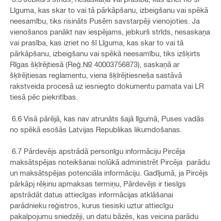
Līguma, kas skar to vai tā pārkāpšanu, izbeigšanu vai spēkā
neesamību, tiks risināts Pusēm savstarpēji vienojoties. Ja
vienošanos panākt nav iespējams, jebkurš strīds, nesaskaņa
vai prasība, kas izriet no šī Līguma, kas skar to vai tā
pārkāpšanu, izbeigšanu vai spēkā neesamību, tiks izšķirts
Rīgas šķīrējtiesā (Reģ.№ 40003756873), saskaņā ar
šķīrējtiesas reglamentu, viena šķīrējtiesneša sastāvā
rakstveida procesā uz iesniegto dokumentu pamata vai LR
tiesā pēc piekritības.
6.6 Visā pārējā, kas nav atrunāts šajā līgumā, Puses vadās
no spēkā esošās Latvijas Republikas likumdošanas.
6.7 Pārdevējs apstrādā personīgu informāciju Pircēja
maksātspējas noteikšanai nolūkā administrēt Pircēja parādu
un maksātspējas potenciāla informāciju. Gadījumā, ja Pircējs
pārkāpj rēķinu apmaksas termiņu, Pārdevējs ir tiesīgs
apstrādāt datus attiecīgas informācijas atklāšanai
parādnieku reģistros, kurus tiesiski uztur attiecīgu
pakalpojumu sniedzēji, un datu bāzēs, kas veicina parādu