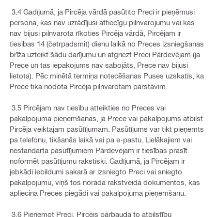
3.4 Gadījumā, ja Pircēja vārdā pasūtīto Preci ir pieņēmusi
persona, kas nav uzrādījusi attiecīgu pilnvarojumu vai kas
nav bijusi pilnvarota rīkoties Pircēja vārdā, Pircējam ir
tiesības 14 (četrpadsmit) dienu laikā no Preces izsniegšanas
brīža uzteikt šādu darījumu un atgriezt Preci Pārdevējam (ja
Prece un tas iepakojums nav sabojāts, Prece nav bijusi
lietota). Pēc minētā termiņa notecēšanas Puses uzskatīs, ka
Prece tika nodota Pircēja pilnvarotam pārstāvim.
3.5 Pircējam nav tiesību atteikties no Preces vai
pakalpojuma pieņemšanas, ja Prece vai pakalpojums atbilst
Pircēja veiktajam pasūtījumam. Pasūtījums var tikt pieņemts
pa telefonu, tikšanās laikā vai pa e-pastu. Lielākajiem vai
nestandarta pasūtījumiem Pārdevējam ir tiesības prasīt
noformēt pasūtījumu rakstiski. Gadījumā, ja Pircējam ir
jebkādi iebildumi sakarā ar izsniegto Preci vai sniegto
pakalpojumu, viņš tos norāda rakstveidā dokumentos, kas
apliecina Preces piegādi vai pakalpojuma pieņemšanu.
3.6 Pieņemot Preci, Pircējs pārbauda to atbilstību