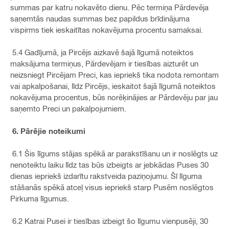
summas par katru nokavēto dienu. Pēc termiņa Pārdevēja
saņemtās naudas summas bez papildus brīdinājuma
vispirms tiek ieskaitītas nokavējuma procentu samaksai.
5.4 Gadījumā, ja Pircējs aizkavē šajā līgumā noteiktos
maksājuma termiņus, Pārdevējam ir tiesības aizturēt un
neizsniegt Pircējam Preci, kas iepriekš tika nodota remontam
vai apkalpošanai, līdz Pircējs, ieskaitot šajā līgumā noteiktos
nokavējuma procentus, būs norēķinājies ar Pārdevēju par jau
saņemto Preci un pakalpojumiem.
6. Pārējie noteikumi
6.1 Šis līgums stājas spēkā ar parakstīšanu un ir noslēgts uz
nenoteiktu laiku līdz tas būs izbeigts ar jebkādas Puses 30
dienas iepriekš izdarītu rakstveida paziņojumu. Šī līguma
stāšanās spēkā atceļ visus iepriekš starp Pusēm noslēgtos
Pirkuma līgumus.
6.2 Katrai Pusei ir tiesības izbeigt šo līgumu vienpusēji, 30