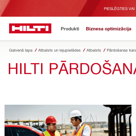
PIESLĒGTIES VAI
Produkti
Biznesa optimizācija
Galvenā lapa
Atbalsts un lejupielādes
Atbalsts
Pārdošanas kanā
HILTI PĀRDOŠAN