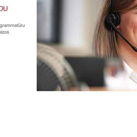
DU 
ogrammatūru 
izos 