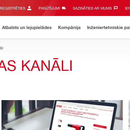
 REĢISTRĒTIES
PASŪTĪJUMI
SAZINĀTIES AR MUMS‎
IE
Atbalsts un lejupielādes
Kompānija
Inženiertehniskie p
li
AS KANĀLI