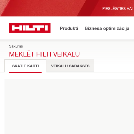
PIESLĒGTIES VAI
Produkti
Biznesa optimizācija
Sākums
MEKLĒT HILTI VEIKALU
SKATĪT KARTI
VEIKALU SARAKSTS
Lūdzu, ievadiet pasta indeksu vai pilsētu
IZMANTOT MANU ATRAŠANĀS VIETU