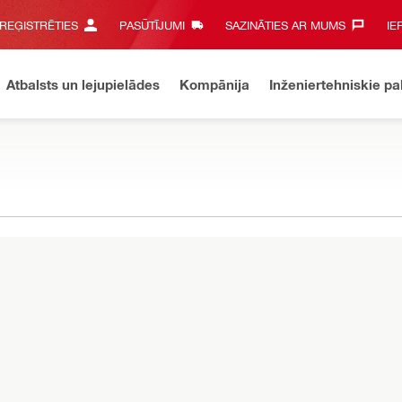
 REĢISTRĒTIES
PASŪTĪJUMI
SAZINĀTIES AR MUMS‎
IE
Atbalsts un lejupielādes
Kompānija
Inženiertehniskie p