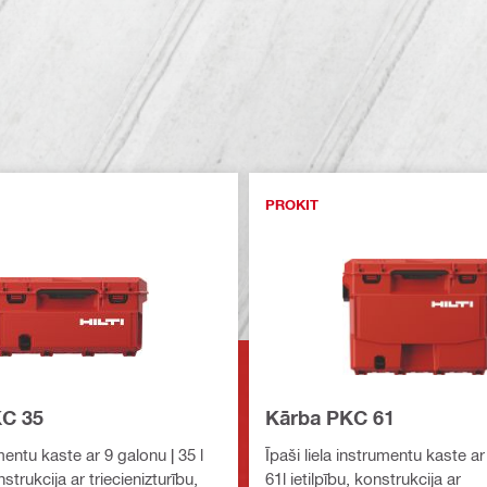
PROKIT
C 35
Kārba PKC 61
mentu kaste ar 9 galonu | 35 l
Īpaši liela instrumentu kaste ar
nstrukcija ar triecienizturību,
61l ietilpību, konstrukcija ar