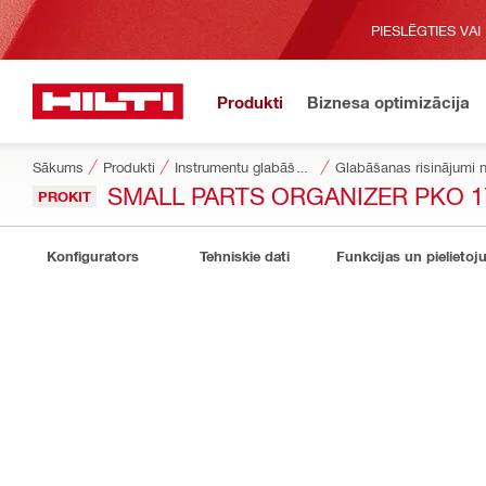
PIESLĒGTIES VAI
Produkti
Biznesa optimizācija
Sākums
Produkti
Instrumentu glabāšanas un pārvietošanas sistēmas
Glabāšanas risinājumi n
SMALL PARTS ORGANIZER PKO 1
PROKIT
Konfigurators
Tehniskie dati
Funkcijas un pielietoj