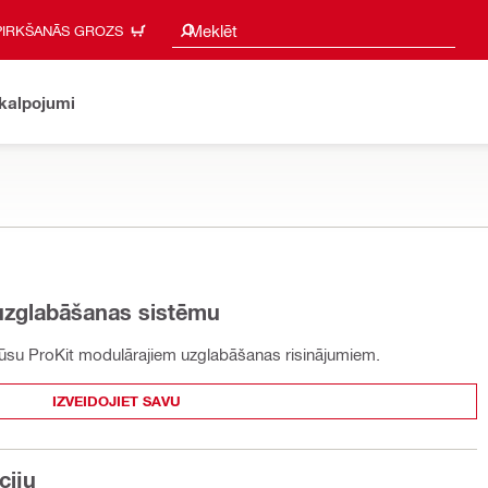
Meklēšanas ieteikumi
Meklēt
PIRKŠANĀS GROZS
akalpojumi
 uzglabāšanas sistēmu
 mūsu ProKit modulārajiem uzglabāšanas risinājumiem.
IZVEIDOJIET SAVU
ciju