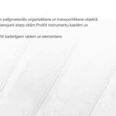
un palīgmateriālu organizēšana un transportēšana objektā
vienojumi starp citām ProKit instrumentu kastēm un
oKit saderīgiem ratiem un elementiem