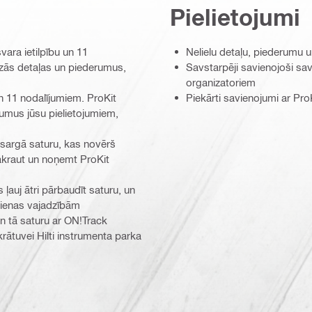
Pielietojumi
ara ietilpību un 11
Nelielu detaļu, piederumu 
azās detaļas un piederumus,
Savstarpēji savienojoši sa
organizatoriem
n 11 nodalījumiem. ProKit
Piekārti savienojumi ar Pr
umus jūsu pielietojumiem,
zsargā saturu, kas novērš
 sakraut un noņemt ProKit
auj ātri pārbaudīt saturu, un
kdienas vajadzībām
n tā saturu ar ON!Track
krātuvei Hilti instrumenta parka