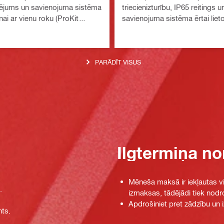
tējums un savienojuma sistēma
triecienizturību, IP65 reitings u
anai ar vienu roku (ProKit
savienojuma sistēma ērtai liet
labāšanas sistēma)
vienu roku (ProKit modulārā g
sistēma)
PARĀDĪT VISUS
Ilgtermiņa n
Mēneša maksā ir iekļautas vi
.
izmaksas, tādējādi tiek nodr
Apdrošiniet pret zādzību un 
nts.