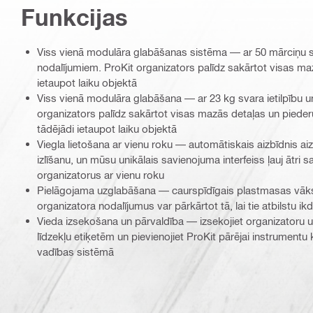
Funkcijas
Viss vienā modulāra glabāšanas sistēma — ar 50 mārciņu sv
nodalījumiem. ProKit organizators palīdz sakārtot visas m
ietaupot laiku objektā
Viss vienā modulāra glabāšana — ar 23 kg svara ietilpību u
organizators palīdz sakārtot visas mazās detaļas un pieder
tādējādi ietaupot laiku objektā
Viegla lietošana ar vienu roku — automātiskais aizbīdnis ai
izlīšanu, un mūsu unikālais savienojuma interfeiss ļauj ātri
organizatorus ar vienu roku
Pielāgojama uzglabāšana — caurspīdīgais plastmasas vāks ļ
organizatora nodalījumus var pārkārtot tā, lai tie atbilstu i
Vieda izsekošana un pārvaldība — izsekojiet organizatoru u
līdzekļu etiķetēm un pievienojiet ProKit pārējai instrumentu 
vadības sistēmā