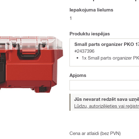
Iepakojuma lielums
1
Produktu iespējas
Small parts organizer PKO 1
#2437396
1x Small parts organizer P
Apjoms
Jūs nevarat redzēt sava uz
Lūdzu, autorizējieties vai reģistr
Cena ar atlaidi (bez PVN)