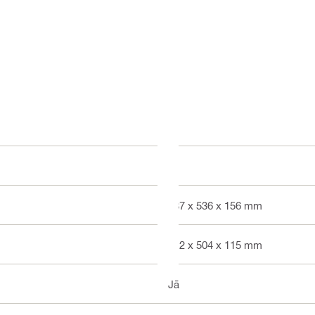
S
387 x 536 x 156 mm
312 x 504 x 115 mm
Jā