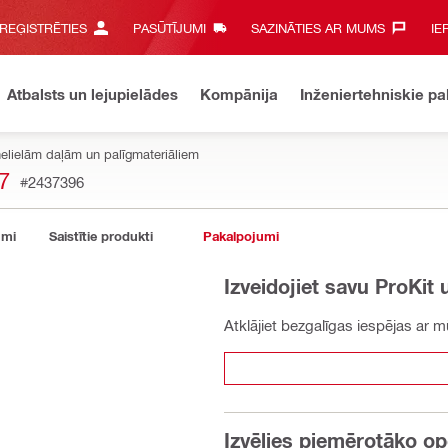
 REĢISTRĒTIES
PASŪTĪJUMI
SAZINĀTIES AR MUMS‎
IE
Atbalsts un lejupielādes
Kompānija
Inženiertehniskie p
elielām daļām un palīgmateriāliem
7
#2437396
umi
Saistītie produkti
Pakalpojumi
Izveidojiet savu ProKit
Atklājiet bezgalīgas iespējas ar
Izvēlies piemērotāko op