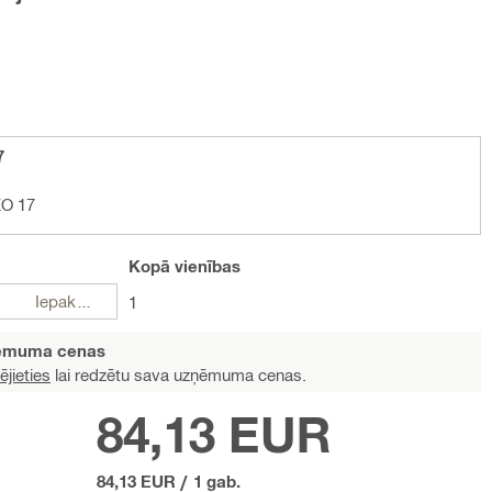
7
KO 17
Kopā
vienības
Iepakojumi
1
ņēmuma cenas
ējieties
lai redzētu sava uzņēmuma cenas.
84,13 EUR
84,13 EUR
/
1 gab.