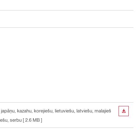
 japāņu, kazahu, korejiešu, lietuviešu, latviešu, malajieš
LEJUP
iešu, serbu
[ 2.6 MB ]