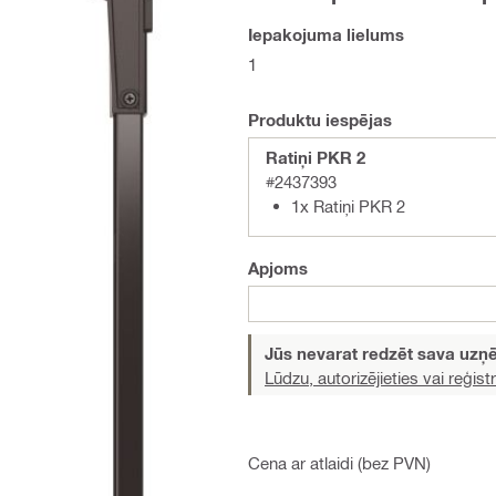
Iepakojuma lielums
1
Produktu iespējas
Ratiņi PKR 2
#2437393
1x Ratiņi PKR 2
Apjoms
Jūs nevarat redzēt sava uz
Lūdzu, autorizējieties vai reģistr
Cena ar atlaidi (bez PVN)