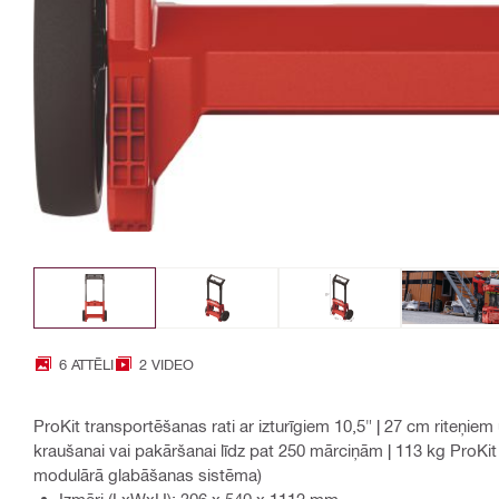
6 ATTĒLI
2 VIDEO
ProKit transportēšanas rati ar izturīgiem 10,5" | 27 cm riteņi
kraušanai vai pakāršanai līdz pat 250 mārciņām | 113 kg ProKi
modulārā glabāšanas sistēma)
Izmēri (LxWxH): 306 x 540 x 1112 mm