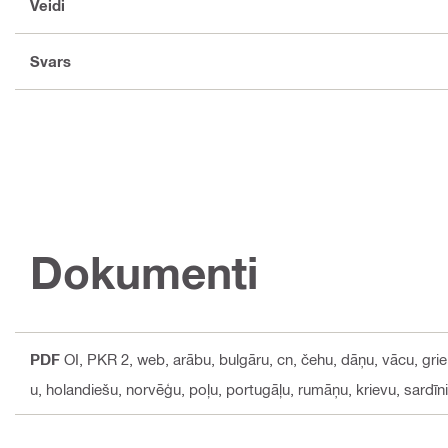
Veidi
Svars
Dokumenti
PDF
OI, PKR 2, web
, arābu, bulgāru, cn, čehu, dāņu, vācu, grie
u, holandiešu, norvēģu, poļu, portugāļu, rumāņu, krievu, sardīni