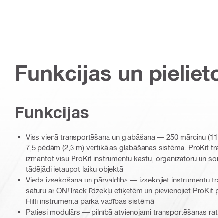
Funkcijas un pieliet
Funkcijas
Viss vienā transportēšana un glabāšana — 250 mārciņu (113 k
7,5 pēdām (2,3 m) vertikālas glabāšanas sistēma. ProKit t
izmantot visu ProKit instrumentu kastu, organizatoru un s
tādējādi ietaupot laiku objektā
Vieda izsekošana un pārvaldība — izsekojiet instrumentu t
saturu ar ON!Track līdzekļu etiķetēm un pievienojiet ProKit 
Hilti instrumenta parka vadības sistēmā
Patiesi modulārs — pilnībā atvienojami transportēšanas rati