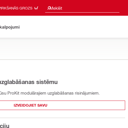
Meklēšanas ieteikumi
Meklēt
PIRKŠANĀS GROZS
akalpojumi
 uzglabāšanas sistēmu
 mūsu ProKit modulārajiem uzglabāšanas risinājumiem.
IZVEIDOJIET SAVU
ciju