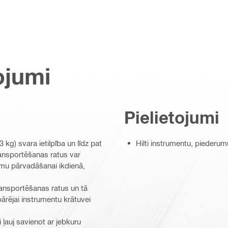
ojumi
Pielietojumi
g) svara ietilpība un līdz pat
Hilti instrumentu, piederu
ransportēšanas ratus var
omu pārvadāšanai ikdienā,
ransportēšanas ratus un tā
pārējai instrumentu krātuvei
 ļauj savienot ar jebkuru