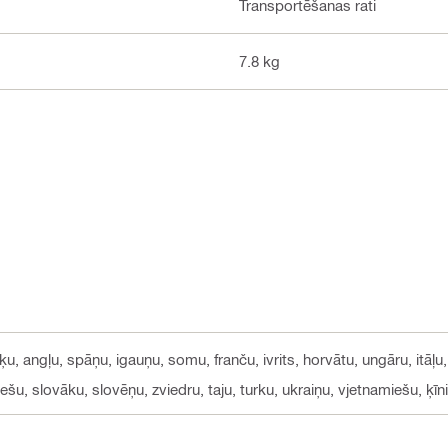
Transportēšanas rati
7.8 kg
ķu, angļu, spāņu, igauņu, somu, franču, ivrits, horvātu, ungāru, itāļu,
ešu, slovāku, slovēņu, zviedru, taju, turku, ukraiņu, vjetnamiešu, ķīn