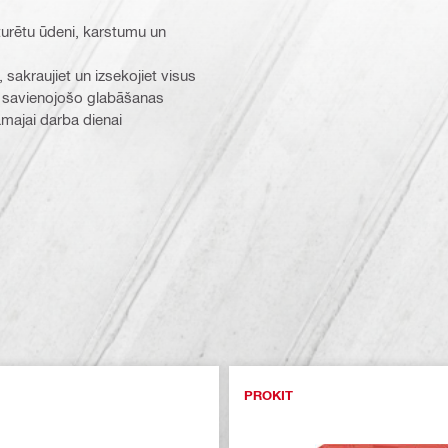
 izturētu ūdeni, karstumu un
akraujiet un izsekojiet visus
 savienojošo glabāšanas
majai darba dienai
PROKIT