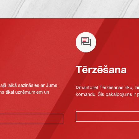
Tērzēšana
jā laikā sazināsies ar Jums,
Izmantojiet Tērzēšanas rīku, la
jams tikai uzņēmumiem un
komandu. Šis pakalpojums ir pi