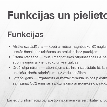
Funkcijas un pieliet
Funkcijas
Ātrāka uzstādīšana — kopā ar mūsu magnētisko BX naglu pi
uzstādīšanai, bez urbšanas un praktiski bez putekļiem
Ērtāka lietošana — mūsu magnētiskās stiprināšanas BX nagl
stiprinājumus ar vienu roku un virs galvas
Droši stiprinājumi — stiprinājuma izcilnis ir izstrādāts tā, l
un ciešu, drošu stiprinājumu uz vadu kanāliem
Ilgtspējīgāks — izgatavots ar mazāk tērauda un bez plastm
samazināt CO2 emisijas salīdzinājumā ar iepriekšējo paaud
Lai iegūtu informāciju par apstiprinājumiem vai sertifikātiem, l