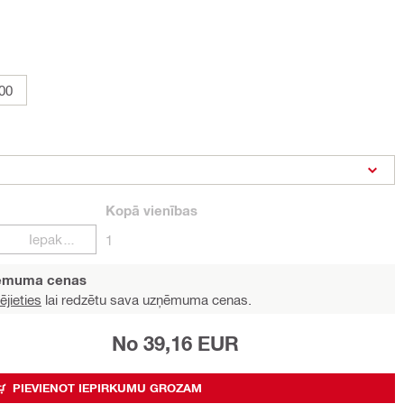
00
Kopā
vienības
Iepakojumi
1
ņēmuma cenas
ējieties
lai redzētu sava uzņēmuma cenas.
No 39,16 EUR
PIEVIENOT IEPIRKUMU GROZAM