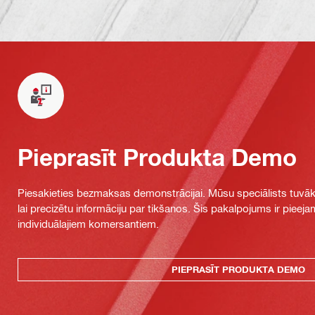
Pieprasīt Produkta Demo
Piesakieties bezmaksas demonstrācijai. Mūsu speciālists tuvāka
lai precizētu informāciju par tikšanos. Šis pakalpojums ir piee
individuālajiem komersantiem.
PIEPRASĪT PRODUKTA DEMO