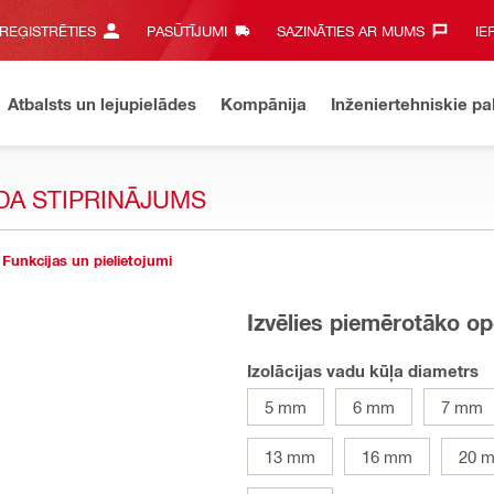
 REĢISTRĒTIES
PASŪTĪJUMI
SAZINĀTIES AR MUMS‎
IE
Atbalsts un lejupielādes
Kompānija
Inženiertehniskie p
IDA STIPRINĀJUMS
Funkcijas un pielietojumi
Izvēlies piemērotāko op
Izolācijas vadu kūļa diametrs
5 mm
6 mm
7 mm
13 mm
16 mm
20 