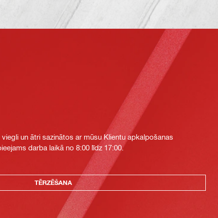
i viegli un ātri sazinātos ar mūsu Klientu apkalpošanas
eejams darba laikā no 8:00 līdz 17:00.
TĒRZĒŠANA