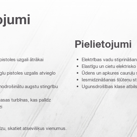
ojumi
Pielietojumi
stoles uzgali ātrākai
Elektrības vadu stiprināša
Elastīgu un cietu elektrisk
u pistoles uzgalis atvieglo
Ūdens un apkures cauruļu 
Iesmidzināšanas šļūteņu st
ai nodrošinātu augstu stingrību
Ugunsdrošības klase atbil
asas turbīnas, kas palīdz
zi
ūdzu, skatiet atsevišķus vienumus.