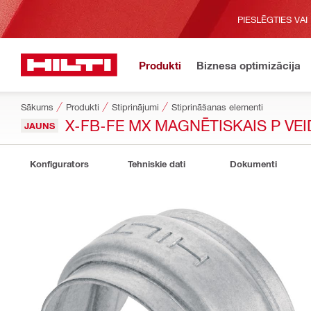
PIESLĒGTIES VAI
Produkti
Biznesa optimizācija
Sākums
Produkti
Stiprinājumi
Stiprināšanas elementi
X-FB-FE MX MAGNĒTISKAIS P VE
JAUNS
Konfigurators
Tehniskie dati
Dokumenti