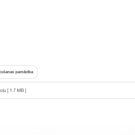
etošanas pamācība
poļu
[ 1.7 MB ]