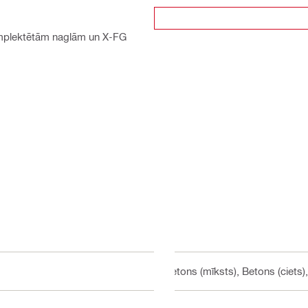
komplektētām naglām un X-FG
Betons (mīksts), Betons (ciets)