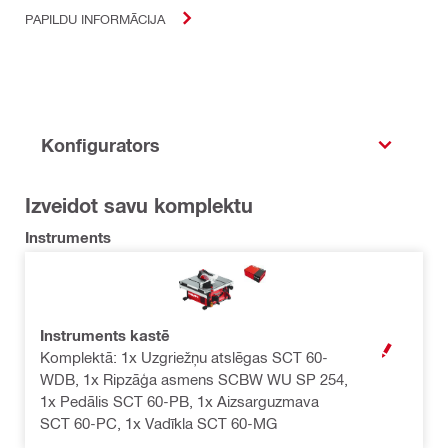
PAPILDU INFORMĀCIJA
Konfigurators
Izveidot savu komplektu
Instruments
Instruments kastē
Komplektā: 1x Uzgriežņu atslēgas SCT 60-
ATVĒRT MOD
WDB, 1x Ripzāģa asmens SCBW WU SP 254,
1x Pedālis SCT 60-PB, 1x Aizsarguzmava
SCT 60-PC, 1x Vadīkla SCT 60-MG