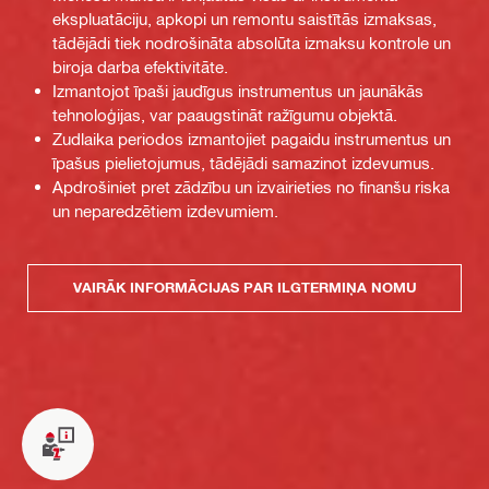
ekspluatāciju, apkopi un remontu saistītās izmaksas,
tādējādi tiek nodrošināta absolūta izmaksu kontrole un
biroja darba efektivitāte.
Izmantojot īpaši jaudīgus instrumentus un jaunākās
tehnoloģijas, var paaugstināt ražīgumu objektā.
Zudlaika periodos izmantojiet pagaidu instrumentus un
īpašus pielietojumus, tādējādi samazinot izdevumus.
Apdrošiniet pret zādzību un izvairieties no finanšu riska
un neparedzētiem izdevumiem.
VAIRĀK INFORMĀCIJAS PAR ILGTERMIŅA NOMU