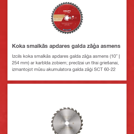
Koka smalkās apdares galda zāģa asmens
Izcils koka smalkās apdares galda zāģa asmens (10” |
254 mm) ar karbīda zobiem; precīzai un tīrai griešanai,
izmantojot mūsu akumulatora galda zāģi SCT 60-22