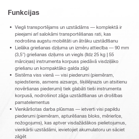
Funkcijas
Viegli transportējams un uzstādāms — komplektā ir
pieejami arī salokāmi transportēšanas rati, kas
nodrošina augstu mobilitāti un ātrāku uzstādīšanu
Lielāka griešanas dziļuma un izmēru attiecība — 90 mm
(3,5") griešanas dziļums un viegls (līdz 25 kg | 55
mārciņas) instrumenta korpuss piedāvā visdziļāko
griešanu un kompaktāko galda zāģi
Sistēma viss vienā — visi piederumi (piemēram,
spiedstienis, asmens aizsargs, šķēlējnazis un atsitienu
novēršanas piederumi) tiek glabāti tieši instrumenta
korpusā, nodrošinot zāģa uzstādīšanas un drošības
pamatelementus
Vienkāršotas darba plūsmas — ietverti visi papildu
piederumi (piemēram, apturēšanas bloks, mērierīce,
nožogojums), kas aptver visdažādākos pielietojumus,
vienkārši uzstādāmi, ievietojiet akumulatoru un sāciet
zāģēt