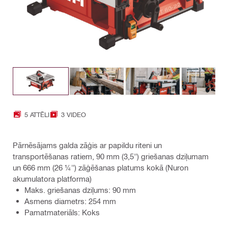
5 ATTĒLI
3 VIDEO
Pārnēsājams galda zāģis ar papildu riteni un
transportēšanas ratiem, 90 mm (3,5") griešanas dziļumam
un 666 mm (26 ¼") zāģēšanas platums kokā (Nuron
akumulatora platforma)
Maks. griešanas dziļums: 90 mm
Asmens diametrs: 254 mm
Pamatmateriāls: Koks