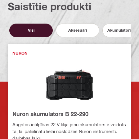
Saistītie produkti
Visi
Aksesuāri
Akumulatori un l
NURON
Nuron akumulators B 22-290
Augstas ietilpības 22 V litija jonu akumulators ir veidots
tā, lai palielinātu lielai noslodzes Nuron instrumentu
darbības laiku