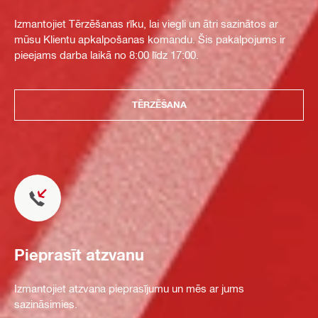
Izmantojiet Tērzēšanas rīku, lai viegli un ātri sazinātos ar
mūsu Klientu apkalpošanas komandu. Šis pakalpojums ir
pieejams darba laikā no 8:00 līdz 17:00.
TĒRZĒŠANA
Pieprasīt atzvanu
Izmantojiet atzvana pieprasījumu un mēs ar jums
sazināsimies.