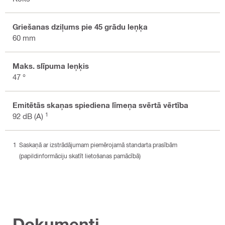
Griešanas dziļums pie 45 grādu leņķa
60 mm
Maks. slīpuma leņķis
47 °
Emitētās skaņas spiediena līmeņa svērtā vērtība
1
92 dB (A)
Saskaņā ar izstrādājumam piemērojamā standarta prasībām
(papildinformāciju skatīt lietošanas pamācībā)
Dokumenti