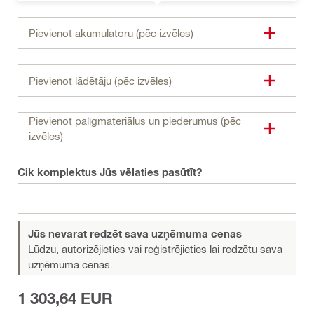
Pievienot akumulatoru (pēc izvēles)
Pievienot lādētāju (pēc izvēles)
Pievienot palīgmateriālus un piederumus (pēc
izvēles)
Cik komplektus Jūs vēlaties pasūtīt?
Jūs nevarat redzēt sava uzņēmuma cenas
Lūdzu, autorizējieties vai reģistrējieties
lai redzētu sava
uzņēmuma cenas.
1 303,64 EUR