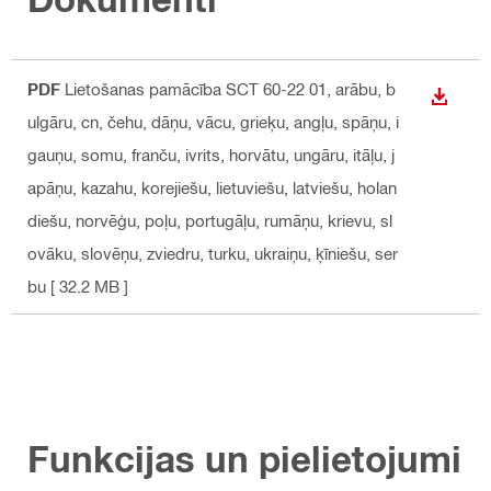
PDF
Lietošanas pamācība SCT 60-22 01
, arābu, b
LEJUP
ulgāru, cn, čehu, dāņu, vācu, grieķu, angļu, spāņu, i
gauņu, somu, franču, ivrits, horvātu, ungāru, itāļu, j
apāņu, kazahu, korejiešu, lietuviešu, latviešu, holan
diešu, norvēģu, poļu, portugāļu, rumāņu, krievu, sl
ovāku, slovēņu, zviedru, turku, ukraiņu, ķīniešu, ser
bu
[ 32.2 MB ]
Funkcijas un pielietojumi