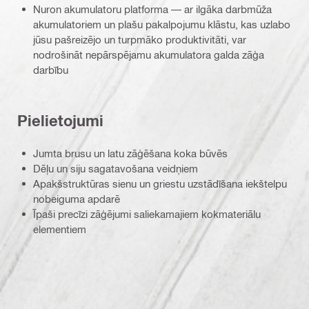
Nuron akumulatoru platforma — ar ilgāka darbmūža
akumulatoriem un plašu pakalpojumu klāstu, kas uzlabo
jūsu pašreizējo un turpmāko produktivitāti, var
nodrošināt nepārspējamu akumulatora galda zāģa
darbību
Pielietojumi
Jumta brusu un latu zāģēšana koka būvēs
Dēļu un siju sagatavošana veidņiem
Apakšstruktūras sienu un griestu uzstādīšana iekštelpu
nobeiguma apdarē
Īpaši precīzi zāģējumi saliekamajiem kokmateriālu
elementiem