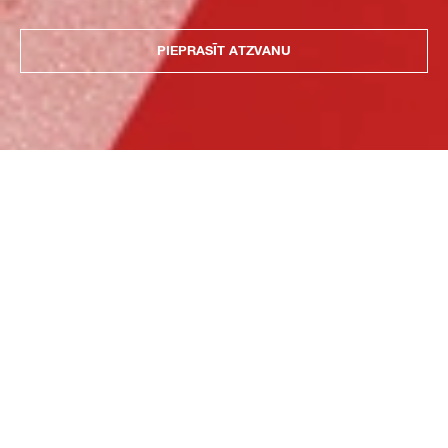
PIEPRASĪT ATZVANU