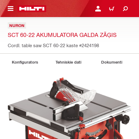
 GALVENO SATURU
PIESLĒGTIES VAI REĢIST
IEPIRKŠANĀS GR
NURON
SCT 60-22 AKUMULATORA GALDA ZĀĢIS
Cordl. table saw SCT 60-22 kaste
#2424198
Konfigurators
Tehniskie dati
Dokumenti