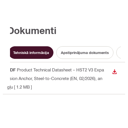
Dokumenti
Tehniskā informācija
Apstiprinājuma dokuments
Eksp
PDF
Product Technical Datasheet – HST2 V3 Expa
LEJUP
nsion Anchor, Steel-to-Concrete (EN, 02/2026)
, an
gļu
[ 1.2 MB ]