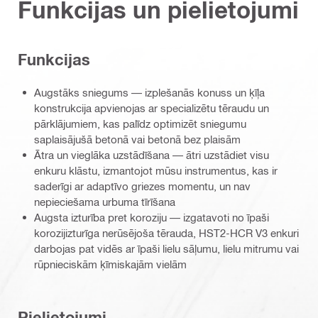
Funkcijas un pielietojumi
Funkcijas
Augstāks sniegums — izplešanās konuss un ķīļa
konstrukcija apvienojas ar specializētu tēraudu un
pārklājumiem, kas palīdz optimizēt sniegumu
saplaisājušā betonā vai betonā bez plaisām
Ātra un vieglāka uzstādīšana — ātri uzstādiet visu
enkuru klāstu, izmantojot mūsu instrumentus, kas ir
saderīgi ar adaptīvo griezes momentu, un nav
nepieciešama urbuma tīrīšana
Augsta izturība pret koroziju — izgatavoti no īpaši
korozijizturīga nerūsējoša tērauda, HST2-HCR V3 enkuri
darbojas pat vidēs ar īpaši lielu sāļumu, lielu mitrumu vai
rūpnieciskām ķīmiskajām vielām
Pielietojumi