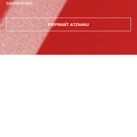
sazināsimies.
PIEPRASĪT ATZVANU