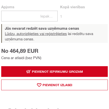
Apjoms
Kopā
vienības
Iepakojumi
1
Jūs nevarat redzēt sava uzņēmuma cenas
Lūdzu, autorizējieties vai reģistrējieties
lai redzētu sava
uzņēmuma cenas.
No 464,89 EUR
Cena ar atlaidi (bez PVN)
PIEVIENOT IEPIRKUMU GROZAM
PIEVIENOT IZLASEI