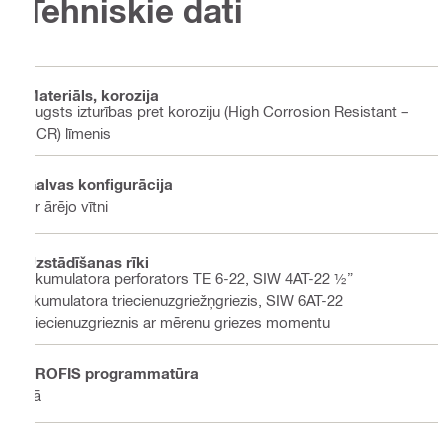
Tehniskie dati
Materiāls, korozija
Augsts izturības pret koroziju (High Corrosion Resistant –
HCR) līmenis
Galvas konfigurācija
Ar ārējo vītni
Uzstādīšanas rīki
Akumulatora perforators TE 6-22, SIW 4AT-22 ½”
akumulatora triecienuzgriežņgriezis, SIW 6AT-22
triecienuzgrieznis ar mērenu griezes momentu
PROFIS programmatūra
Jā