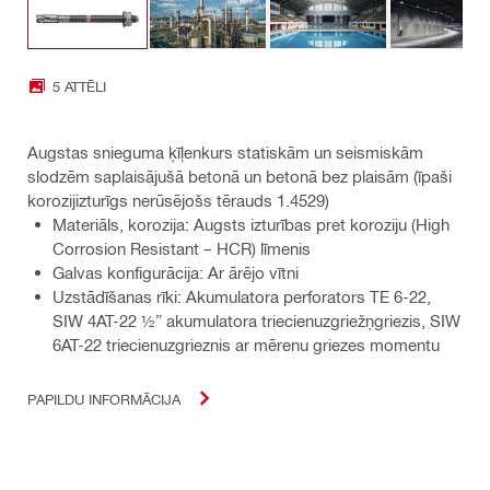
5 ATTĒLI
Augstas snieguma ķīļenkurs statiskām un seismiskām
slodzēm saplaisājušā betonā un betonā bez plaisām (īpaši
korozijizturīgs nerūsējošs tērauds 1.4529)
Materiāls, korozija: Augsts izturības pret koroziju (High
Corrosion Resistant – HCR) līmenis
Galvas konfigurācija: Ar ārējo vītni
Uzstādīšanas rīki: Akumulatora perforators TE 6-22,
SIW 4AT-22 ½” akumulatora triecienuzgriežņgriezis, SIW
6AT-22 triecienuzgrieznis ar mērenu griezes momentu
PAPILDU INFORMĀCIJA