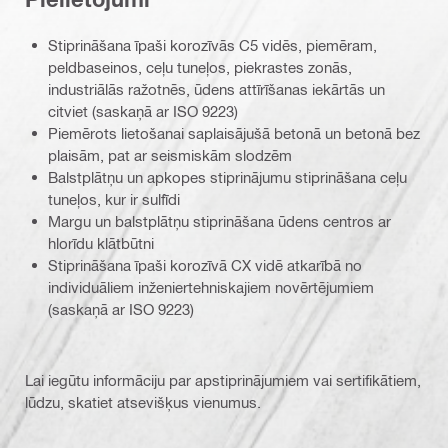
Stiprināšana īpaši korozīvās C5 vidēs, piemēram,
peldbaseinos, ceļu tuneļos, piekrastes zonās,
industriālās ražotnēs, ūdens attīrīšanas iekārtās un
citviet (saskaņā ar ISO 9223)
Piemērots lietošanai saplaisājušā betonā un betonā bez
plaisām, pat ar seismiskām slodzēm
Balstplātņu un apkopes stiprinājumu stiprināšana ceļu
tuneļos, kur ir sulfīdi
Margu un balstplātņu stiprināšana ūdens centros ar
hlorīdu klātbūtni
Stiprināšana īpaši korozīvā CX vidē atkarībā no
individuāliem inženiertehniskajiem novērtējumiem
(saskaņā ar ISO 9223)
Lai iegūtu informāciju par apstiprinājumiem vai sertifikātiem,
lūdzu, skatiet atsevišķus vienumus.