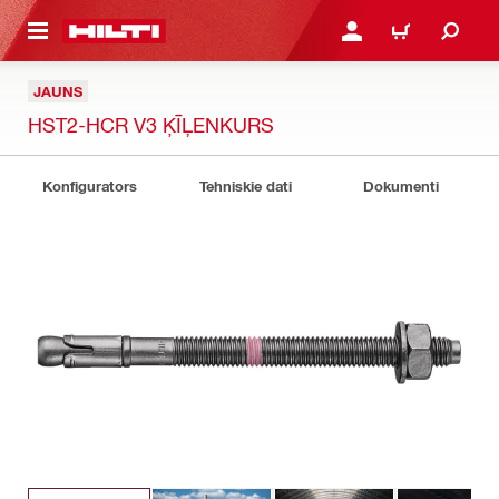
 GALVENO SATURU
PIESLĒGTIES VAI REĢIST
IEPIRKŠANĀS GR
JAUNS
HST2-HCR V3 ĶĪĻENKURS
Konfigurators
Tehniskie dati
Dokumenti