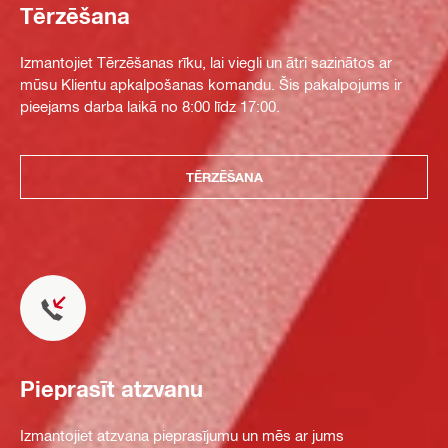
Tērzēšana
Izmantojiet Tērzēšanas rīku, lai viegli un ātri sazinātos ar
mūsu Klientu apkalpošanas komandu. Šis pakalpojums ir
pieejams darba laikā no 8:00 līdz 17:00.
TĒRZĒŠANA
Pieprasīt atzvanu
Izmantojiet atzvana pieprasījumu un mēs ar jums