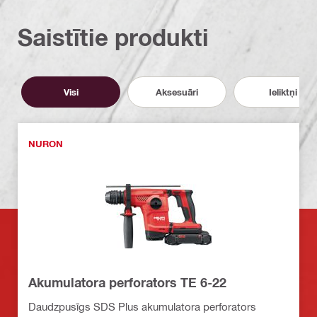
Saistītie produkti
Visi
Aksesuāri
Ieliktņi
NURON
Akumulatora perforators TE 6-22
Daudzpusīgs SDS Plus akumulatora perforators