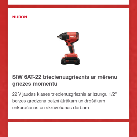
NURON
SIW 6AT-22 triecienuzgrieznis ar mērenu
griezes momentu
22 V jaudas klases triecienuzgrieznis ar izturīgu 1/2"
berzes gredzena belzni ātrākam un drošākam
enkurošanas un skrūvēšanas darbam