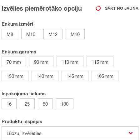
Izvēlies piemērotāko opciju
SĀKT NO JAUNA
Enkura izmēri
M8
M10
M12
M16
Enkura garums
70 mm
90 mm
110 mm
115 mm
130 mm
140 mm
145 mm
165 mm
Iepakojuma lielums
16
25
50
100
Produktu iespējas
Lūdzu, izvēlieties