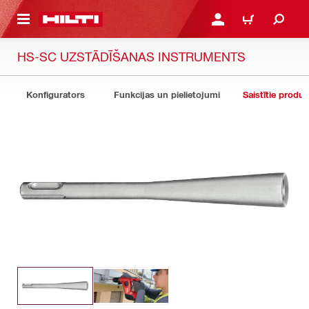
 GALVENO SATURU
PIESLĒGTIES VAI REĢIST
IEPIRKŠANĀS GR
HS-SC UZSTĀDĪŠANAS INSTRUMENTS
Konfigurators
Funkcijas un pielietojumi
Saistītie produk