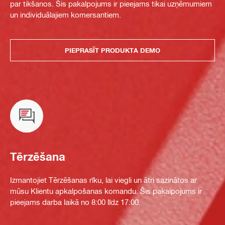
par tikšanos. Šis pakalpojums ir pieejams tikai uzņēmumiem
un individuālajiem komersantiem.
PIEPRASĪT PRODUKTA DEMO
Tērzēšana
Izmantojiet Tērzēšanas rīku, lai viegli un ātri sazinātos ar
mūsu Klientu apkalpošanas komandu. Šis pakalpojums ir
pieejams darba laikā no 8:00 līdz 17:00.