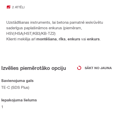
2 ATTĒLI
Uzstādīšanas instruments, lai betona pamatnē ieskrūvētu
saderīgus paplašināmos enkurus (piemēram,
HSV/HSA/HST/KB3/KB-TZ2)
Klienti meklēja arī
montēšana
,
rīks
,
enkurs
vai
enkurs
.
Izvēlies piemērotāko opciju
SĀKT NO JAUNA
Savienojuma gals
TE-C (SDS Plus)
Iepakojuma lielums
1