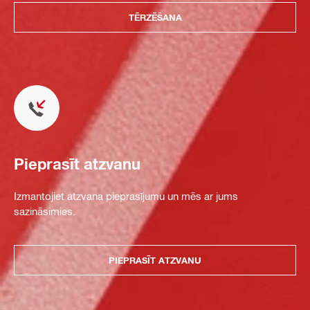
TĒRZĒŠANA
Pieprasīt atzvanu
Izmantojiet atzvana pieprasījumu un mēs ar jums
sazināsimies.
PIEPRASĪT ATZVANU