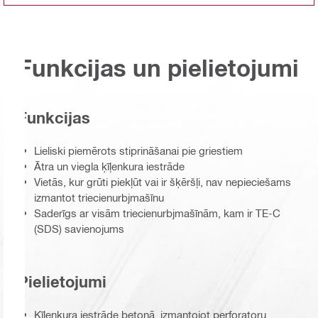
Funkcijas un pielietojumi
Funkcijas
Lieliski piemērots stiprināšanai pie griestiem
Ātra un viegla ķīļenkura iestrāde
Vietās, kur grūti piekļūt vai ir šķēršļi, nav nepieciešams
izmantot triecienurbjmašīnu
Saderīgs ar visām triecienurbjmašīnām, kam ir TE-C
(SDS) savienojums
Pielietojumi
Ķīļenkura iestrāde betonā, izmantojot perforatoru