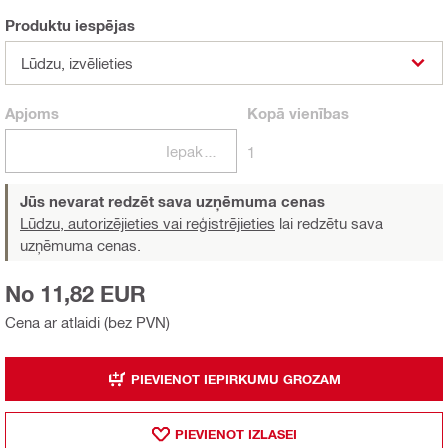
Produktu iespējas
Lūdzu, izvēlieties
Apjoms
Kopā
vienības
Iepakojumi
1
Jūs nevarat redzēt sava uzņēmuma cenas
Lūdzu, autorizējieties vai reģistrējieties
lai redzētu sava
uzņēmuma cenas.
No 11,82 EUR
Cena ar atlaidi (bez PVN)
PIEVIENOT IEPIRKUMU GROZAM
PIEVIENOT IZLASEI