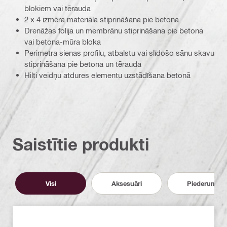
blokiem vai tērauda
2 x 4 izmēra materiāla stiprināšana pie betona
Drenāžas folija un membrānu stiprināšana pie betona
vai betona-mūra bloka
Perimetra sienas profilu, atbalstu vai slīdošo sānu skavu
stiprināšana pie betona un tērauda
Hilti veidņu atdures elementu uzstādīšana betonā
Saistītie produkti
Visi
Aksesuāri
Piederumi