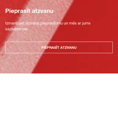
Pieprasīt atzvanu
Izmantojiet atzvana pieprasījumu un mēs ar jums
sazināsimies.
PIEPRASĪT ATZVANU