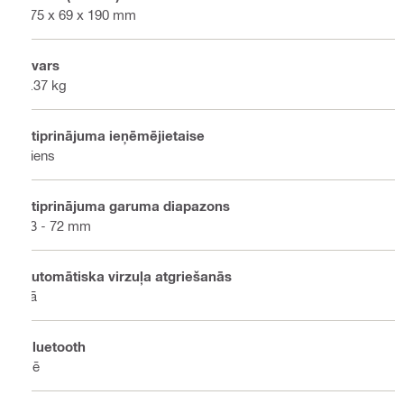
475 x 69 x 190 mm
Svars
3.37 kg
Stiprinājuma ieņēmējietaise
Viens
Stiprinājuma garuma diapazons
13 - 72 mm
Automātiska virzuļa atgriešanās
Jā
Bluetooth
Nē