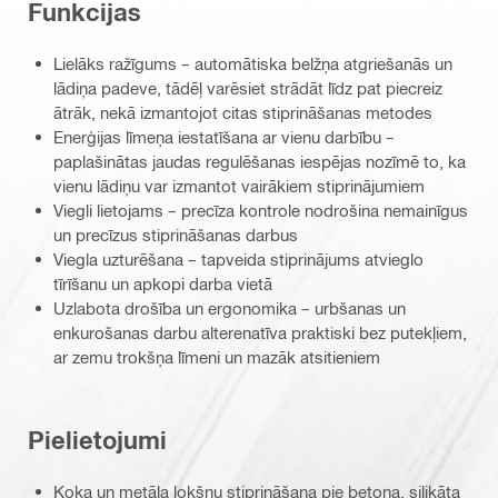
Funkcijas
Lielāks ražīgums – automātiska belžņa atgriešanās un
lādiņa padeve, tādēļ varēsiet strādāt līdz pat piecreiz
ātrāk, nekā izmantojot citas stiprināšanas metodes
Enerģijas līmeņa iestatīšana ar vienu darbību –
paplašinātas jaudas regulēšanas iespējas nozīmē to, ka
vienu lādiņu var izmantot vairākiem stiprinājumiem
Viegli lietojams – precīza kontrole nodrošina nemainīgus
un precīzus stiprināšanas darbus
Viegla uzturēšana – tapveida stiprinājums atvieglo
tīrīšanu un apkopi darba vietā
Uzlabota drošība un ergonomika – urbšanas un
enkurošanas darbu alterenatīva praktiski bez putekļiem,
ar zemu trokšņa līmeni un mazāk atsitieniem
Pielietojumi
Koka un metāla lokšņu stiprināšana pie betona, silikāta