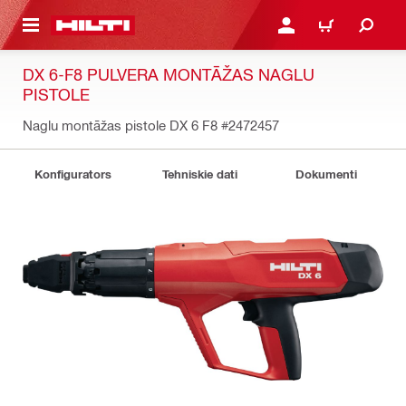
 GALVENO SATURU
PIESLĒGTIES VAI REĢIST
IEPIRKŠANĀS GR
DX 6-F8 PULVERA MONTĀŽAS NAGLU
PISTOLE
Naglu montāžas pistole DX 6 F8
#2472457
Konfigurators
Tehniskie dati
Dokumenti