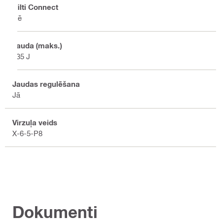
Hilti Connect
Nē
Jauda (maks.)
335 J
Jaudas regulēšana
Jā
Virzuļa veids
X-6-5-P8
Dokumenti