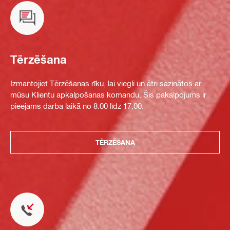
Tērzēšana
Izmantojiet Tērzēšanas rīku, lai viegli un ātri sazinātos ar
mūsu Klientu apkalpošanas komandu. Šis pakalpojums ir
pieejams darba laikā no 8:00 līdz 17:00.
TĒRZĒŠANA