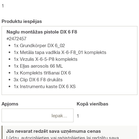
1
Produktu iespējas
Naglu montāžas pistole DX 6 F8
#2472457
1x Grundkörper DX 6_02
1x Metāla tapa vadīkla X-6-F8_01 komplekts
1x Virzulis X-6-5-P8 komplekts
1x Eļļas aerosols 66 ML
1x Komplekts tīrīšanai DX 6
3x Clip DX 6 F8 drukāts
1x Instrumentu kaste DX 6 XS
Apjoms
Kopā
vienības
Iepakojumi
1
Jūs nevarat redzēt sava uzņēmuma cenas
Lūdzu, autorizējieties vai reģistrējieties
lai redzētu sava