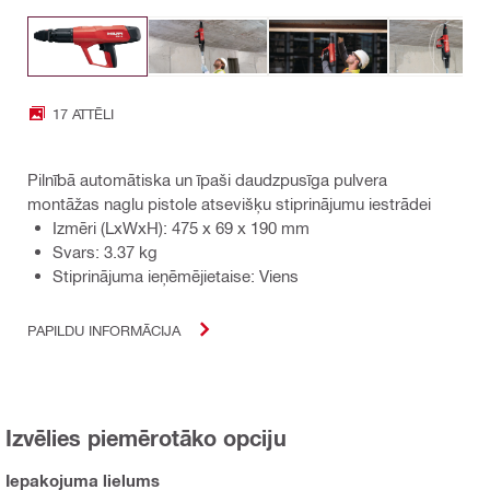
17 ATTĒLI
Pilnībā automātiska un īpaši daudzpusīga pulvera
montāžas naglu pistole atsevišķu stiprinājumu iestrādei
Izmēri (LxWxH): 475 x 69 x 190 mm
Svars: 3.37 kg
Stiprinājuma ieņēmējietaise: Viens
PAPILDU INFORMĀCIJA
Izvēlies piemērotāko opciju
Iepakojuma lielums