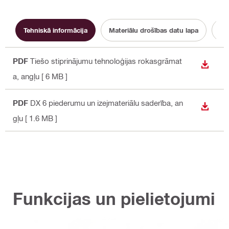
Tehniskā informācija
Materiālu drošības datu lapa
Li
PDF
Tiešo stiprinājumu tehnoloģijas rokasgrāmat
LEJUP
a
, angļu
[ 6 MB ]
PDF
DX 6 piederumu un izejmateriālu saderība
, an
LEJUP
gļu
[ 1.6 MB ]
Funkcijas un pielietojumi