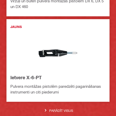
Virzuļi un buferi pulvera montāžas pistolēm DX 6, DX 5
un DX 460
JAUNS
Ietvere X-6-PT
Pulvera montāžas pistolēm paredzēti pagarināšanas
instrumenti un citi piederumi
PARĀDĪT VISUS