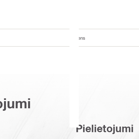
Viens
ojumi
Pielietojumi