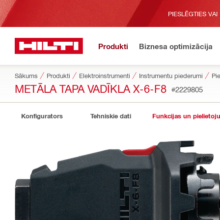
PIESLĒGTIES VAI
Produkti
Biznesa optimizācija
Sākums
Produkti
Elektroinstrumenti
Instrumentu piederumi
Pie
METĀLA TAPA VADĪKLA X-6-F8
#2229805
Konfigurators
Tehniskie dati
Funkcijas un pielietoj