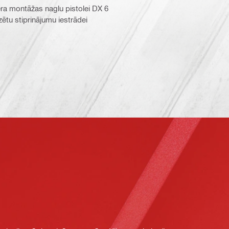
era montāžas naglu pistolei DX 6
zētu stiprinājumu iestrādei