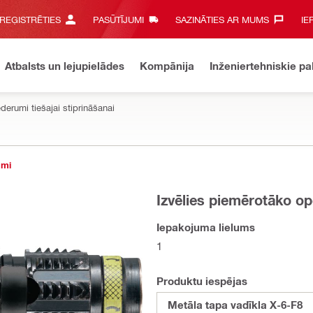
 REĢISTRĒTIES
PASŪTĪJUMI
SAZINĀTIES AR MUMS‎
IE
Atbalsts un lejupielādes
Kompānija
Inženiertehniskie p
derumi tiešajai stiprināšanai
umi
Izvēlies piemērotāko op
Iepakojuma lielums
1
Produktu iespējas
Metāla tapa vadīkla X-6-F8