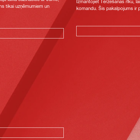
Izmantojiet Tērzēšanas rīku, la
jams tikai uzņēmumiem un
komandu. Šis pakalpojums ir pi