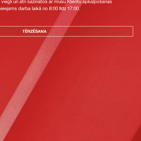
i viegli un ātri sazinātos ar mūsu Klientu apkalpošanas
eejams darba laikā no 8:00 līdz 17:00.
TĒRZĒŠANA