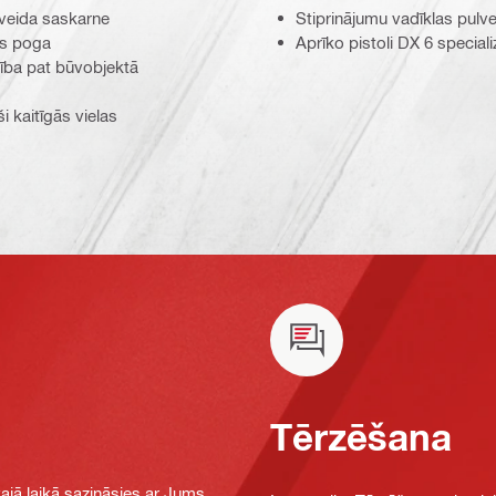
apveida saskarne
Stiprinājumu vadīklas pulv
as poga
Aprīko pistoli DX 6 speciali
bība pat būvobjektā
i kaitīgās vielas
Tērzēšana
jā laikā sazināsies ar Jums,