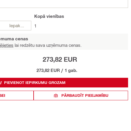
Kopā
vienības
Iepakojumi
1
ņēmuma cenas
ējieties
lai redzētu sava uzņēmuma cenas.
273,82 EUR
273,82 EUR
/
1 gab.
PIEVIENOT IEPIRKUMU GROZAM
SEI
PĀRBAUDĪT PIEEJAMĪBU