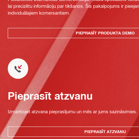
lai precizētu informāciju par tikšanos. Šis pakalpojums ir piee
individuālajiem komersantiem.
PIEPRASĪT PRODUKTA DEMO
Pieprasīt atzvanu
Izmantojiet atzvana pieprasījumu un mēs ar jums sazināsimies.
PIEPRASĪT ATZVANU