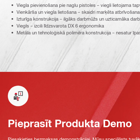
Viegla pievienošana pie naglu pistoles – viegli lietojama t
Vienkārša un viegla lietošana – skaidri marķēta atbrīvošan
Izturīga konstrukcija – ilgāks darbmūžs un uzticamāka dar
Viegls – izcili līdzsvarota DX 6 ergonomika
Metāla un tehnoloģiskā polimēra konstrukcija – nesatur īpaš
Pieprasīt Produkta Demo
Piesakieties bezmaksas demonstrācijai. Mūsu speciālists tuvāka