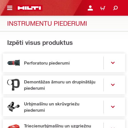
 GALVENO SATURU
PIESLĒGTIES VAI REĢIST
IEPIRKŠANĀS GR
INSTRUMENTU PIEDERUMI
Izpēti visus produktus
Perforatoru piederumi
Demontāžas āmuru un drupinātāju
piederumi
Urbjmašīnu un skrūvgriežu
piederumi
Triecienurbjmašīnu un uzgriežņu