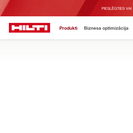
PIESLĒGTIES VAI
Produkti
Biznesa optimizācija
Sākums
Produkti
Elektroinstrumenti
Instrumentu piederumi
TRIECIENURBJMAŠĪNU UN UZGRIEŽŅU 
Atrodiet mērinstrumentus, siksnu āķus, adaptīvos griezes mom
atslēgām
Filtrs
Jostas āķ
ATIESTATĪT FILTRUS
Gredzeni un āķi