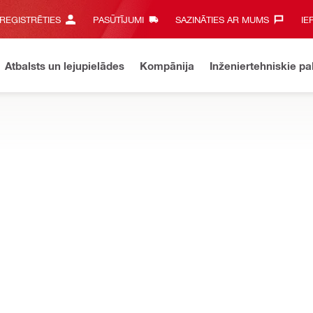
 REĢISTRĒTIES
PASŪTĪJUMI
SAZINĀTIES AR MUMS‎
IE
Atbalsts un lejupielādes
Kompānija
Inženiertehniskie p
ATSLĒGU PIEDERUMI
enta moduļus un citus noderīgus piederumus triecienurbjmašīnām u
is SD