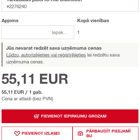
#2276240
Apjoms
Kopā
vienības
Iepakojumi
1
Jūs nevarat redzēt sava uzņēmuma cenas
Lūdzu, autorizējieties vai reģistrējieties
lai redzētu sava
uzņēmuma cenas.
55,11 EUR
55,11 EUR
/
1 gab.
Cena ar atlaidi (bez PVN)
PIEVIENOT IEPIRKUMU GROZAM
PĀRBAUDĪT PIEEJAMĪ
PIEVIENOT IZLASEI
BU