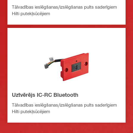
Tālvadības ieslēgšanas/izslēgšanas pults saderīgiem
Hilti putekļsūcējiem
Uztvērējs IC-RC Bluetooth
Tālvadības ieslēgšanas/izslēgšanas pults saderīgiem
Hilti putekļsūcējiem