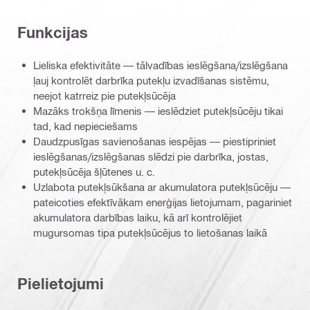
Funkcijas
Lieliska efektivitāte — tālvadības ieslēgšana/izslēgšana
ļauj kontrolēt darbrīka putekļu izvadīšanas sistēmu,
neejot katrreiz pie putekļsūcēja
Mazāks trokšņa līmenis — ieslēdziet putekļsūcēju tikai
tad, kad nepieciešams
Daudzpusīgas savienošanas iespējas — piestipriniet
ieslēgšanas/izslēgšanas slēdzi pie darbrīka, jostas,
putekļsūcēja šļūtenes u. c.
Uzlabota putekļsūkšana ar akumulatora putekļsūcēju —
pateicoties efektīvākam enerģijas lietojumam, pagariniet
akumulatora darbības laiku, kā arī kontrolējiet
mugursomas tipa putekļsūcējus to lietošanas laikā
Pielietojumi