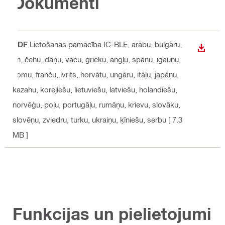
Dokumenti
PDF
Lietošanas pamācība IC-BLE
, arābu, bulgāru,
LEJUP
cn, čehu, dāņu, vācu, grieķu, angļu, spāņu, igauņu,
somu, franču, ivrits, horvātu, ungāru, itāļu, japāņu,
kazahu, korejiešu, lietuviešu, latviešu, holandiešu,
norvēģu, poļu, portugāļu, rumāņu, krievu, slovāku,
slovēņu, zviedru, turku, ukraiņu, ķīniešu, serbu
[ 7.3
MB ]
Funkcijas un pielietojumi