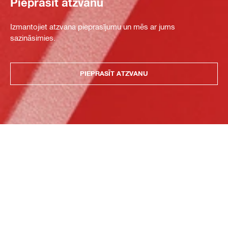
Pieprasīt atzvanu
Izmantojiet atzvana pieprasījumu un mēs ar jums
sazināsimies.
PIEPRASĪT ATZVANU