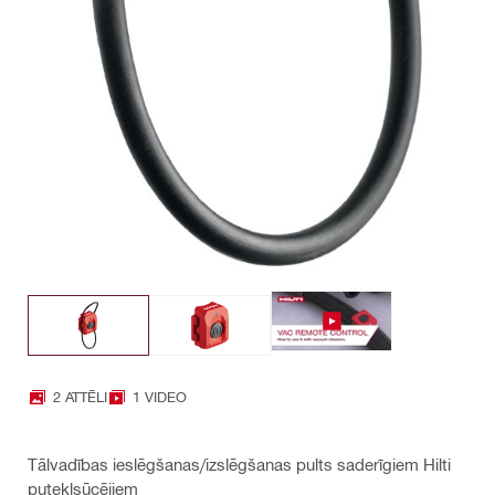
2 ATTĒLI
1 VIDEO
Tālvadības ieslēgšanas/izslēgšanas pults saderīgiem Hilti
putekļsūcējiem