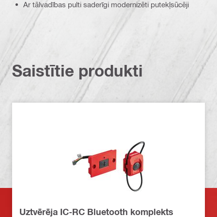
Ar tālvadības pulti saderīgi modernizēti putekļsūcēji
Saistītie produkti
Uztvērēja IC-RC Bluetooth komplekts