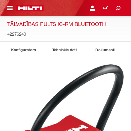
 GALVENO SATURU
PIESLĒGTIES VAI REĢIST
IEPIRKŠANĀS GR
TĀLVADĪBAS PULTS IC-RM BLUETOOTH
#2276240
Konfigurators
Tehniskie dati
Dokumenti