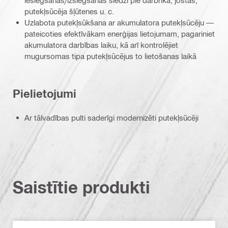
putekļsūcēja šļūtenes u. c.
Uzlabota putekļsūkšana ar akumulatora putekļsūcēju —
pateicoties efektīvākam enerģijas lietojumam, pagariniet
akumulatora darbības laiku, kā arī kontrolējiet
mugursomas tipa putekļsūcējus to lietošanas laikā
Pielietojumi
Ar tālvadības pulti saderīgi modernizēti putekļsūcēji
Saistītie produkti