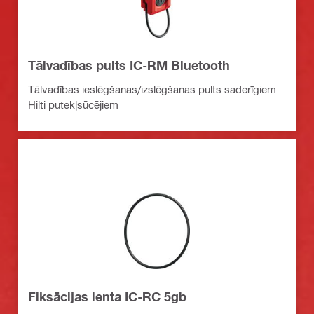
Tālvadības pults IC-RM Bluetooth
Tālvadības ieslēgšanas/izslēgšanas pults saderīgiem
Hilti putekļsūcējiem
Fiksācijas lenta IC-RC 5gb