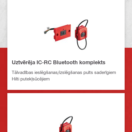
Uztvērēja IC-RC Bluetooth komplekts
Tālvadības ieslēgšanas/izslēgšanas pults saderīgiem
Hilti putekļsūcējiem