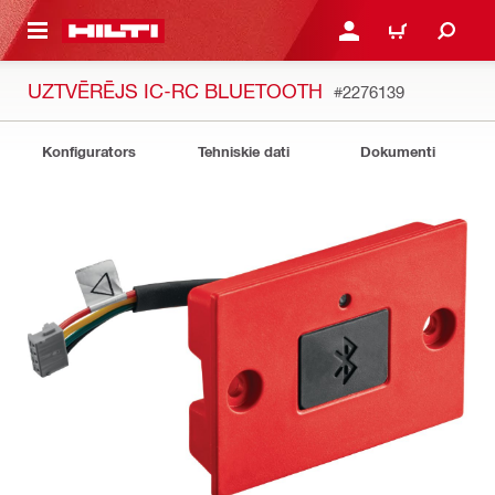
 GALVENO SATURU
PIESLĒGTIES VAI REĢIST
IEPIRKŠANĀS GR
UZTVĒRĒJS IC-RC BLUETOOTH
#2276139
Konfigurators
Tehniskie dati
Dokumenti