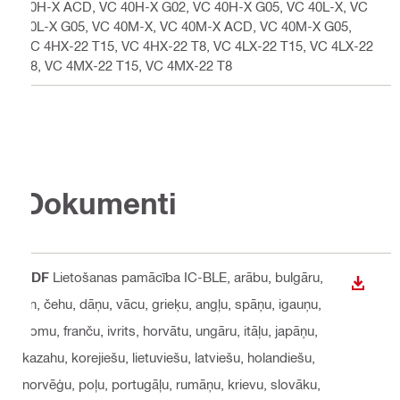
40H-X ACD, VC 40H-X G02, VC 40H-X G05, VC 40L-X, VC
40L-X G05, VC 40M-X, VC 40M-X ACD, VC 40M-X G05,
VC 4HX-22 T15, VC 4HX-22 T8, VC 4LX-22 T15, VC 4LX-22
T8, VC 4MX-22 T15, VC 4MX-22 T8
Dokumenti
PDF
Lietošanas pamācība IC-BLE
, arābu, bulgāru,
LEJUP
cn, čehu, dāņu, vācu, grieķu, angļu, spāņu, igauņu,
somu, franču, ivrits, horvātu, ungāru, itāļu, japāņu,
kazahu, korejiešu, lietuviešu, latviešu, holandiešu,
norvēģu, poļu, portugāļu, rumāņu, krievu, slovāku,