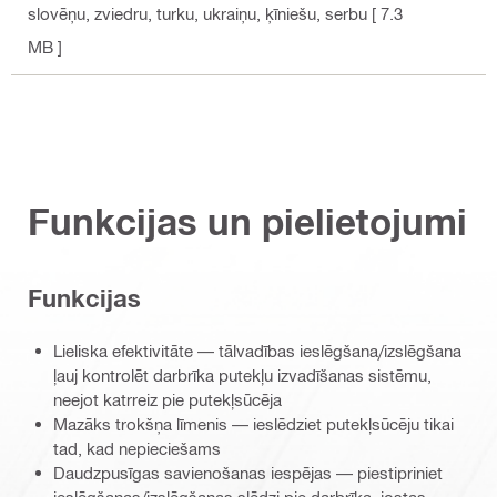
slovēņu, zviedru, turku, ukraiņu, ķīniešu, serbu
[ 7.3
MB ]
Funkcijas un pielietojumi
Funkcijas
Lieliska efektivitāte — tālvadības ieslēgšana/izslēgšana
ļauj kontrolēt darbrīka putekļu izvadīšanas sistēmu,
neejot katrreiz pie putekļsūcēja
Mazāks trokšņa līmenis — ieslēdziet putekļsūcēju tikai
tad, kad nepieciešams
Daudzpusīgas savienošanas iespējas — piestipriniet
ieslēgšanas/izslēgšanas slēdzi pie darbrīka, jostas,