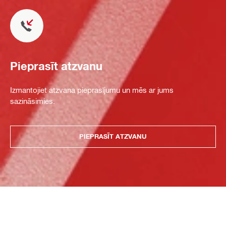
Pieprasīt atzvanu
Izmantojiet atzvana pieprasījumu un mēs ar jums
sazināsimies.
PIEPRASĪT ATZVANU