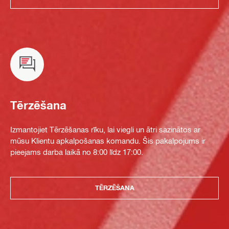
Tērzēšana
Izmantojiet Tērzēšanas rīku, lai viegli un ātri sazinātos ar
mūsu Klientu apkalpošanas komandu. Šis pakalpojums ir
pieejams darba laikā no 8:00 līdz 17:00.
TĒRZĒŠANA