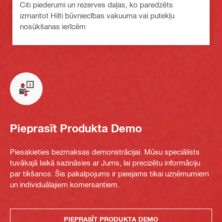
Citi piederumi un rezerves daļas, ko paredzēts
izmantot Hilti būvniecības vakuuma vai putekļu
nosūkšanas ierīcēm
Pieprasīt Produkta Demo
Piesakieties bezmaksas demonstrācijai. Mūsu speciālists
tuvākajā laikā sazināsies ar Jums, lai precizētu informāciju
par tikšanos. Šis pakalpojums ir pieejams tikai uzņēmumiem
un individuālajiem komersantiem.
PIEPRASĪT PRODUKTA DEMO