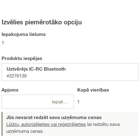
Izvēlies piemērotāko opciju
Iepakojuma lielums
1
Produktu iespējas
Uztvērējs IC-RC Bluetooth
#2276139
Apjoms
Kopā
vienības
Iepakojumi
1
Jūs nevarat redzēt sava uzņēmuma cenas
Lūdzu, autorizējieties vai reģistrējieties
lai redzētu sava
uzņēmuma cenas.