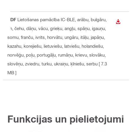
PDF
Lietošanas pamācība IC-BLE
, arābu, bulgāru,
LEJUP
cn, čehu, dāņu, vācu, grieķu, angļu, spāņu, igauņu,
somu, franču, ivrits, horvātu, ungāru, itāļu, japāņu,
kazahu, korejiešu, lietuviešu, latviešu, holandiešu,
norvēģu, poļu, portugāļu, rumāņu, krievu, slovāku,
slovēņu, zviedru, turku, ukraiņu, ķīniešu, serbu
[ 7.3
MB ]
Funkcijas un pielietojumi