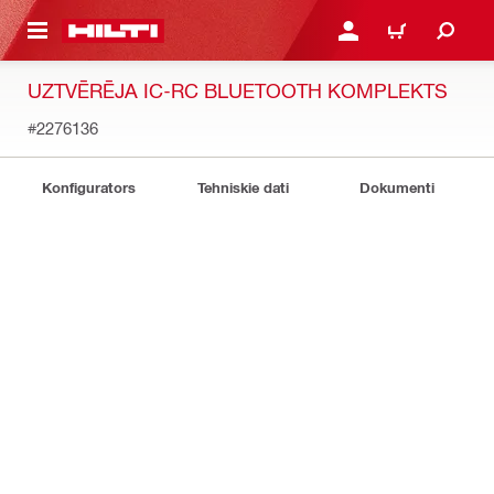
 GALVENO SATURU
PIESLĒGTIES VAI REĢIST
IEPIRKŠANĀS GR
UZTVĒRĒJA IC-RC BLUETOOTH KOMPLEKTS
#2276136
Konfigurators
Tehniskie dati
Dokumenti