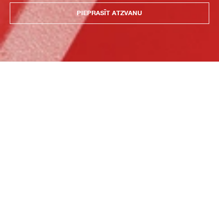
PIEPRASĪT ATZVANU