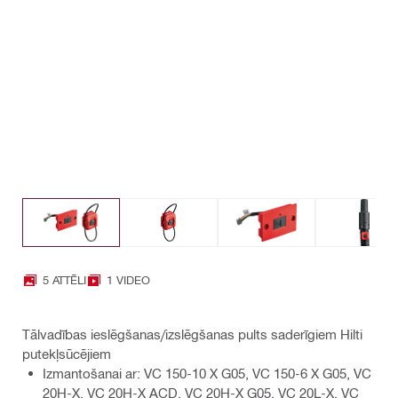
5 ATTĒLI
1 VIDEO
Tālvadības ieslēgšanas/izslēgšanas pults saderīgiem Hilti
putekļsūcējiem
Izmantošanai ar: VC 150-10 X G05, VC 150-6 X G05, VC
20H-X, VC 20H-X ACD, VC 20H-X G05, VC 20L-X, VC