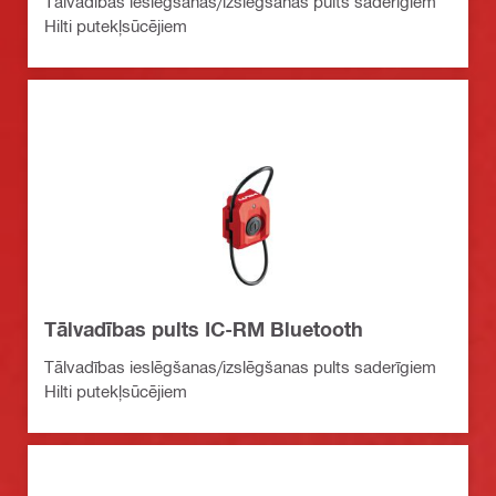
Tālvadības ieslēgšanas/izslēgšanas pults saderīgiem
Hilti putekļsūcējiem
Tālvadības pults IC-RM Bluetooth
Tālvadības ieslēgšanas/izslēgšanas pults saderīgiem
Hilti putekļsūcējiem