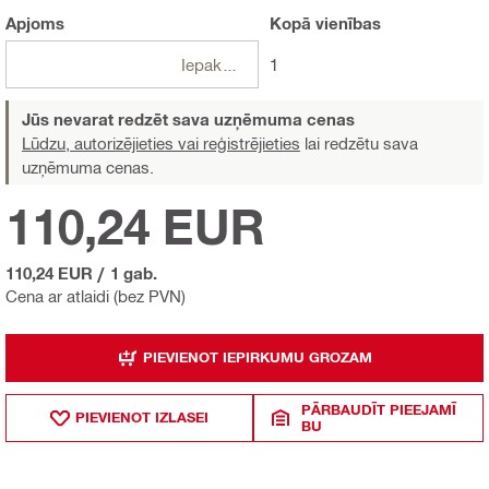
Apjoms
Kopā
vienības
Iepakojumi
1
Jūs nevarat redzēt sava uzņēmuma cenas
Lūdzu, autorizējieties vai reģistrējieties
lai redzētu sava
uzņēmuma cenas.
110,24 EUR
110,24 EUR
/
1 gab.
Cena ar atlaidi (bez PVN)
PIEVIENOT IEPIRKUMU GROZAM
PĀRBAUDĪT PIEEJAMĪ
PIEVIENOT IZLASEI
BU