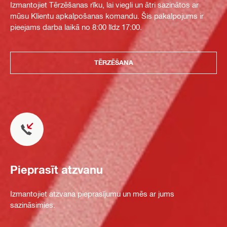
Izmantojiet Tērzēšanas rīku, lai viegli un ātri sazinātos ar
mūsu Klientu apkalpošanas komandu. Šis pakalpojums ir
pieejams darba laikā no 8:00 līdz 17:00.
TĒRZĒŠANA
Pieprasīt atzvanu
Izmantojiet atzvana pieprasījumu un mēs ar jums
sazināsimies.