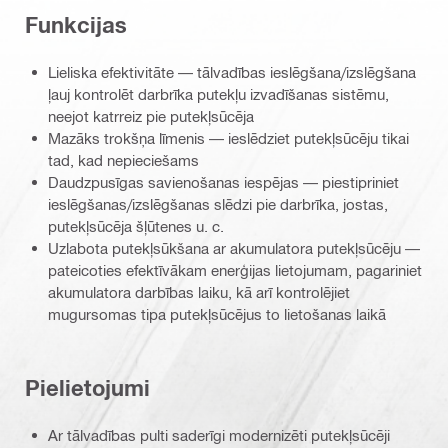
Funkcijas
Lieliska efektivitāte — tālvadības ieslēgšana/izslēgšana
ļauj kontrolēt darbrīka putekļu izvadīšanas sistēmu,
neejot katrreiz pie putekļsūcēja
Mazāks trokšņa līmenis — ieslēdziet putekļsūcēju tikai
tad, kad nepieciešams
Daudzpusīgas savienošanas iespējas — piestipriniet
ieslēgšanas/izslēgšanas slēdzi pie darbrīka, jostas,
putekļsūcēja šļūtenes u. c.
Uzlabota putekļsūkšana ar akumulatora putekļsūcēju —
pateicoties efektīvākam enerģijas lietojumam, pagariniet
akumulatora darbības laiku, kā arī kontrolējiet
mugursomas tipa putekļsūcējus to lietošanas laikā
Pielietojumi
Ar tālvadības pulti saderīgi modernizēti putekļsūcēji