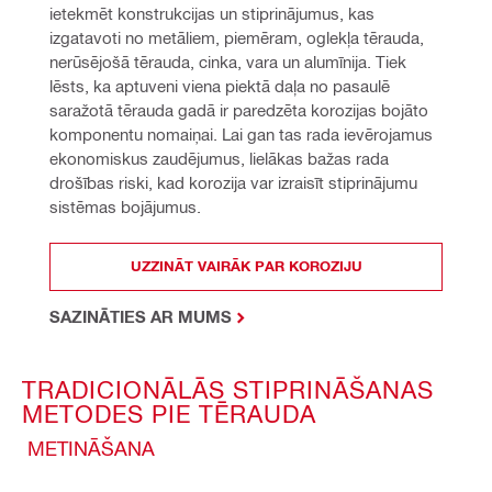
ietekmēt konstrukcijas un stiprinājumus, kas 
izgatavoti no metāliem, piemēram, oglekļa tērauda, 
nerūsējošā tērauda, cinka, vara un alumīnija. Tiek 
lēsts, ka aptuveni viena piektā daļa no pasaulē 
saražotā tērauda gadā ir paredzēta korozijas bojāto 
komponentu nomaiņai. Lai gan tas rada ievērojamus 
ekonomiskus zaudējumus, lielākas bažas rada 
drošības riski, kad korozija var izraisīt stiprinājumu 
sistēmas bojājumus.
UZZINĀT VAIRĀK PAR KOROZIJU
SAZINĀTIES AR MUMS
TRADICIONĀLĀS STIPRINĀŠANAS
METODES PIE TĒRAUDA
METINĀŠANA