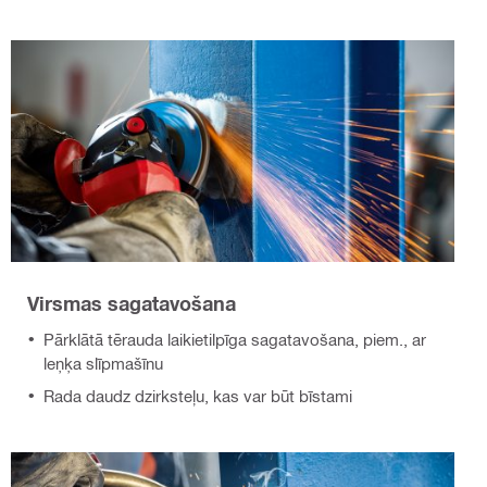
Virsmas sagatavošana
Pārklātā tērauda laikietilpīga sagatavošana, piem., ar
leņķa slīpmašīnu
Rada daudz dzirksteļu, kas var būt bīstami