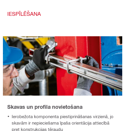
IESPĪLĒŠANA
Skavas un profila novietošana
Ierobežota komponenta piestiprināšanas virzienā, jo
skavām ir nepieciešama īpaša orientācija attiecībā
pret konstrukcijas tēraudu