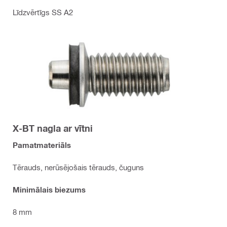
Līdzvērtīgs SS A2
X-BT nagla ar vītni
Pamatmateriāls
Tērauds, nerūsējošais tērauds, čuguns
Minimālais biezums
8 mm