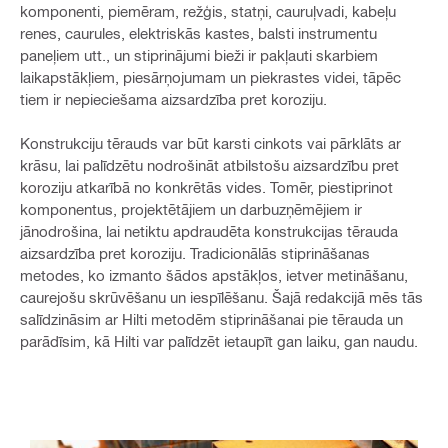
komponenti, piemēram, režģis, statņi, cauruļvadi, kabeļu
renes, caurules, elektriskās kastes, balsti instrumentu
paneļiem utt., un stiprinājumi bieži ir pakļauti skarbiem
laikapstākļiem, piesārņojumam un piekrastes videi, tāpēc
tiem ir nepieciešama aizsardzība pret koroziju.
Konstrukciju tērauds var būt karsti cinkots vai pārklāts ar
krāsu, lai palīdzētu nodrošināt atbilstošu aizsardzību pret
koroziju atkarībā no konkrētās vides. Tomēr, piestiprinot
komponentus, projektētājiem un darbuzņēmējiem ir
jānodrošina, lai netiktu apdraudēta konstrukcijas tērauda
aizsardzība pret koroziju. Tradicionālās stiprināšanas
metodes, ko izmanto šādos apstākļos, ietver metināšanu,
caurejošu skrūvēšanu un iespīlēšanu. Šajā redakcijā mēs tās
salīdzināsim ar Hilti metodēm stiprināšanai pie tērauda un
parādīsim, kā Hilti var palīdzēt ietaupīt gan laiku, gan naudu.