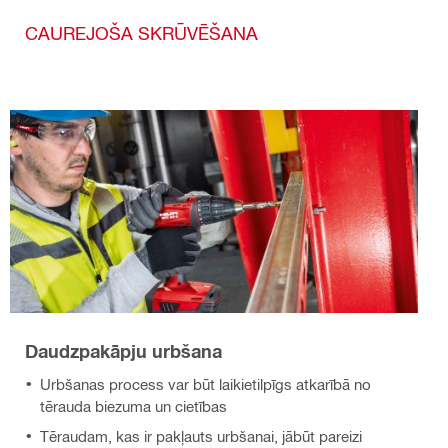
CAUREJOŠA SKRŪVĒŠANA
Daudzpakāpju urbšana
Urbšanas process var būt laikietilpīgs atkarībā no
tērauda biezuma un cietības
Tēraudam, kas ir pakļauts urbšanai, jābūt pareizi