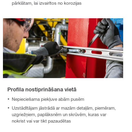
pārklātam, lai izvairītos no korozijas
Profila nostiprināšana vietā
Nepieciešama piekļuve abām pusēm
Uzstādītājam jāstrādā ar mazām detaļām, piemēram,
uzgriežņiem, paplāksnēm un skrūvēm, kuras var
nokrist vai var tikt pazaudētas