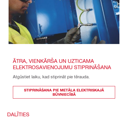
ĀTRA, VIENKĀRŠA UN UZTICAMA 
ELEKTROSAVIENOJUMU STIPRINĀŠANA
Atgūstiet laiku, kad stiprināt pie tērauda.
STIPRINĀŠANA PIE METĀLA ELEKTRISKAJĀ
BŪVNIECĪBĀ
DALĪTIES