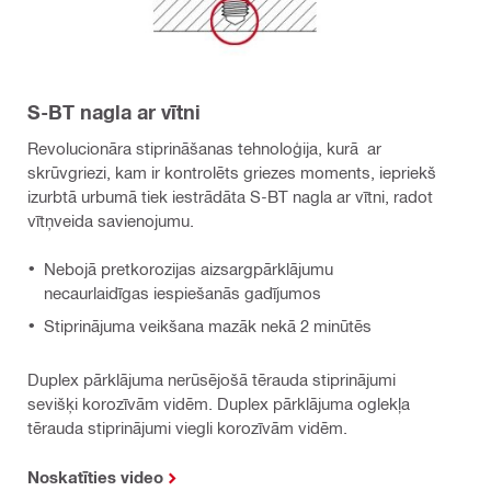
S-BT nagla ar vītni
Revolucionāra stiprināšanas tehnoloģija, kurā ar
skrūvgriezi, kam ir kontrolēts griezes moments, iepriekš
izurbtā urbumā tiek iestrādāta S-BT nagla ar vītni, radot
vītņveida savienojumu.
Nebojā pretkorozijas aizsargpārklājumu
necaurlaidīgas iespiešanās gadījumos
Stiprinājuma veikšana mazāk nekā 2 minūtēs
Duplex pārklājuma nerūsējošā tērauda stiprinājumi
sevišķi korozīvām vidēm. Duplex pārklājuma oglekļa
tērauda stiprinājumi viegli korozīvām vidēm.
Noskatīties video