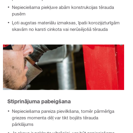
Nepieciešama piekļuve abām konstrukcijas tērauda
pusēm
Ļoti augstas materiālu izmaksas, īpaši korozijizturīgām
skavām no karsti cinkota vai nerūsējošā tērauda
Stiprinājuma pabeigšana
Nepieciešama pareiza pievilkšana, tomēr pārmērīga
griezes momenta dēļ var tikt bojāts tērauda
pārklājums