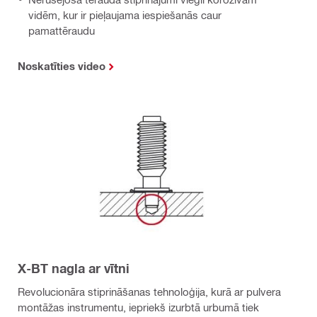
vidēm, kur ir pieļaujama iespiešanās caur
pamattēraudu
Noskatīties video
X-BT nagla ar vītni
Revolucionāra stiprināšanas tehnoloģija, kurā ar pulvera
montāžas instrumentu, iepriekš izurbtā urbumā tiek