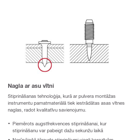
Nagla ar asu vītni
Stiprināšanas tehnoloģija, kurā ar pulvera montāžas
instrumentu pamatmateriālā tiek iestrādātas asas vītnes
naglas, radot kvalitatīvu savienojumu.
Piemērots augstfrekvences stiprināšanai, kur
stiprināšanu var pabeigt dažu sekunžu laikā
Nerūsējošā tērauda stiprinājumi viegli korozīvām