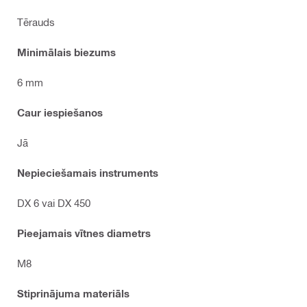
Tērauds
Minimālais biezums
6 mm
Caur iespiešanos
Jā
Nepieciešamais instruments
DX 6 vai DX 450
Pieejamais vītnes diametrs
M8
Stiprinājuma materiāls