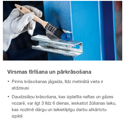
Virsmas tīrīšana un pārkrāsošana
Pirms krāsošanas jāgaida, līdz metinātā vieta ir
atdzisusi
Daudzslāņu krāsošana, kas izplatīta naftas un gāzes
nozarē, var ilgt 3 līdz 6 dienas, ieskaitot žūšanas laiku,
kas nozīmē dārgu un laikietilpīgu darbu atkārtotu
izpildi