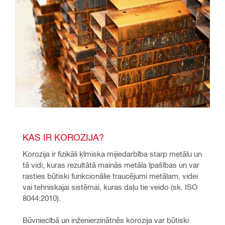
KAS IR KOROZIJA?
Korozija ir fizikāli ķīmiska mijiedarbība starp metālu un 
tā vidi, kuras rezultātā mainās metāla īpašības un var 
rasties būtiski funkcionālie traucējumi metālam, videi 
vai tehniskajai sistēmai, kuras daļu tie veido (sk. ISO 
8044:2010).
Būvniecībā un inženierzinātnēs korozija var būtiski 