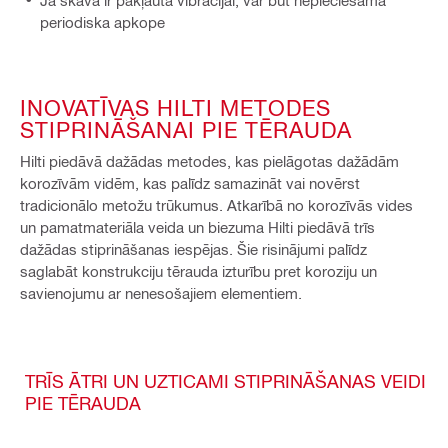
Ja skava ir pakļauta vibrācijai, var būt nepieciešama
periodiska apkope
INOVATĪVAS HILTI METODES
STIPRINĀŠANAI PIE TĒRAUDA
Hilti piedāvā dažādas metodes, kas pielāgotas dažādām
korozīvām vidēm, kas palīdz samazināt vai novērst
tradicionālo metožu trūkumus. Atkarībā no korozīvās vides
un pamatmateriāla veida un biezuma Hilti piedāvā trīs
dažādas stiprināšanas iespējas. Šie risinājumi palīdz
saglabāt konstrukciju tērauda izturību pret koroziju un
savienojumu ar nenesošajiem elementiem.
TRĪS ĀTRI UN UZTICAMI STIPRINĀŠANAS VEIDI
PIE TĒRAUDA