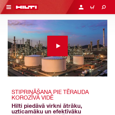
 GALVENO SATURU
PIESLĒGTIES VAI REĢIST
IEPIRKŠANĀS GR
STIPRINĀŠANA PIE TĒRAUDA 
KOROZĪVĀ VIDĒ
Hilti piedāvā virkni ātrāku, 
uzticamāku un efektīvāku 