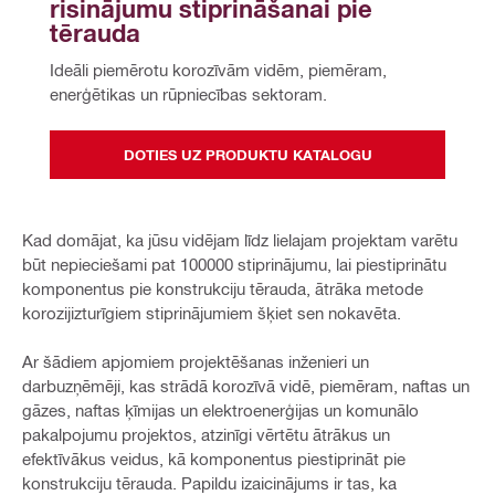
risinājumu stiprināšanai pie 
tērauda
Ideāli piemērotu korozīvām vidēm, piemēram, 
enerģētikas un rūpniecības sektoram.
DOTIES UZ PRODUKTU KATALOGU
Kad domājat, ka jūsu vidējam līdz lielajam projektam varētu
būt nepieciešami pat 100000 stiprinājumu, lai piestiprinātu
komponentus pie konstrukciju tērauda, ātrāka metode
korozijizturīgiem stiprinājumiem šķiet sen nokavēta.
Ar šādiem apjomiem projektēšanas inženieri un
darbuzņēmēji, kas strādā korozīvā vidē, piemēram, naftas un
gāzes, naftas ķīmijas un elektroenerģijas un komunālo
pakalpojumu projektos, atzinīgi vērtētu ātrākus un
efektīvākus veidus, kā komponentus piestiprināt pie
konstrukciju tērauda. Papildu izaicinājums ir tas, ka