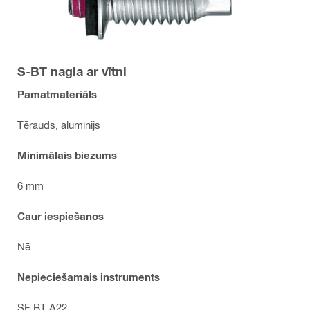
S-BT nagla ar vītni
Pamatmateriāls
Tērauds, alumīnijs
Minimālais biezums
6 mm
Caur iespiešanos
Nē
Nepieciešamais instruments
SF BT A22