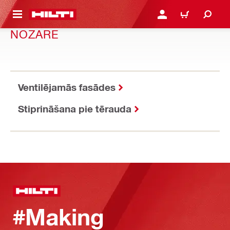
 GALVENO SATURU
PIESLĒGTIES VAI REĢIST
IEPIRKŠANĀS GR
NOZARE
Ventilējamās fasādes
Stiprināšana pie tērauda
#Making