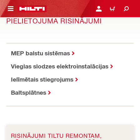
 GALVENO SATURU
PIESLĒGTIES VAI REĢIST
IEPIRKŠANĀS GR
PIELIETOJUMA RISINĀJUMI
MEP balstu sistēmas
Vieglas slodzes elektroinstalācijas
Ielīmētais stiegrojums
Baltsplātnes
RISINĀJUMI TILTU REMONTAM,