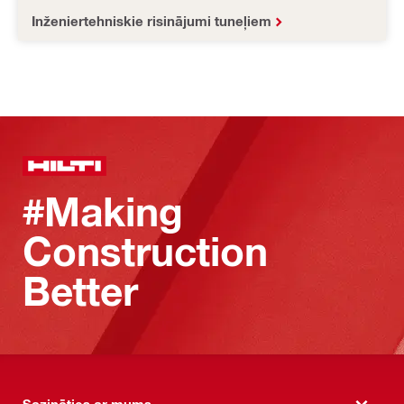
Inženiertehniskie risinājumi tuneļiem
#Making
Construction
Better
Sazināties ar mums