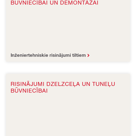
BŪVNIECĪBAI UN DEMONTĀŽAI
Inženiertehniskie risinājumi tiltiem
RISINĀJUMI DZELZCEĻA UN TUNEĻU
BŪVNIECĪBAI