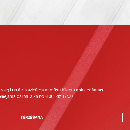
i viegli un ātri sazinātos ar mūsu Klientu apkalpošanas
eejams darba laikā no 8:00 līdz 17:00.
TĒRZĒŠANA