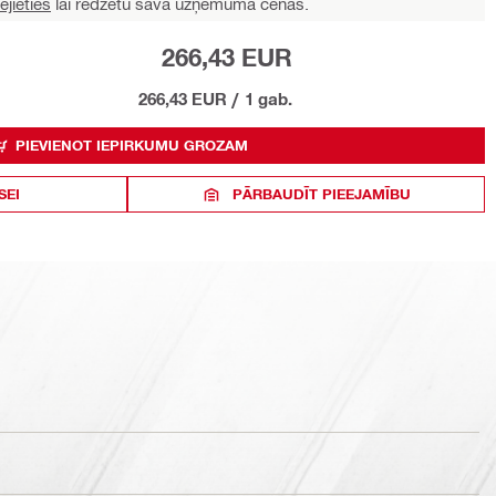
ējieties
lai redzētu sava uzņēmuma cenas.
266,43 EUR
266,43 EUR
/
1 gab.
PIEVIENOT IEPIRKUMU GROZAM
SEI
PĀRBAUDĪT PIEEJAMĪBU