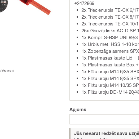
#2472869
2x Triecienurbis TE-CX 6/17
2x Triecienurbis TE-CX 8/17
2x Triecienurbis TE-CX 10/
25x Griezējdisks AC-D SP 
1x Kompl. S-BSP UNI 89/3 1
1x Urbis met. HSS 1-10 ko
1x Zobenzāģa asmens SPX-
1x Plastmasas kaste Lid + 
1x Plastmasas kaste Box + 
tēšanai
1x Flīžu urbju M14 6/35 SP
1x Flīžu urbju M14 8/35 SP
1x Flīžu urbju M14 10/35 S
1x Flīžu urbju DD-M14 20/
Apjoms
Jūs nevarat redzēt sava uz