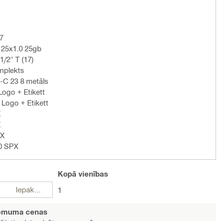
17
125x1.0 25gb
/2" T (17)
mplekts
C 23 8 metāls
Logo + Etikett
Logo + Etikett
X
X
PX
40 SPX
Kopā
vienības
Iepakojumi
1
ņēmuma cenas