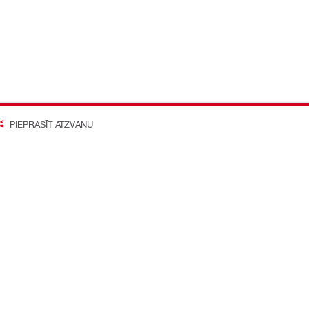
PIEPRASĪT ATZVANU
on Better
o mediju konti
Kompānija