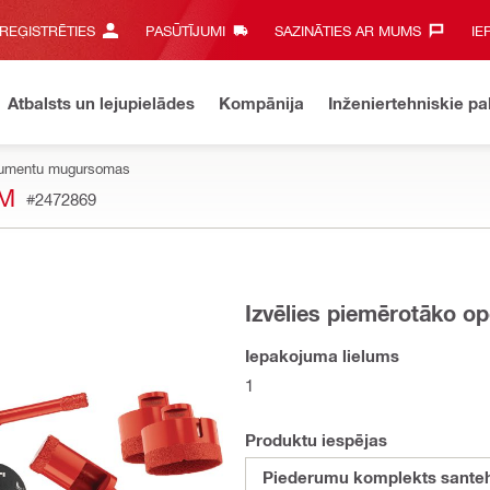
 REĢISTRĒTIES
PASŪTĪJUMI
SAZINĀTIES AR MUMS‎
IE
Atbalsts un lejupielādes
Kompānija
Inženiertehniskie p
rumentu mugursomas
EM
#2472869
Izvēlies piemērotāko op
Iepakojuma lielums
1
Produktu iespējas
Piederumu komplekts sante