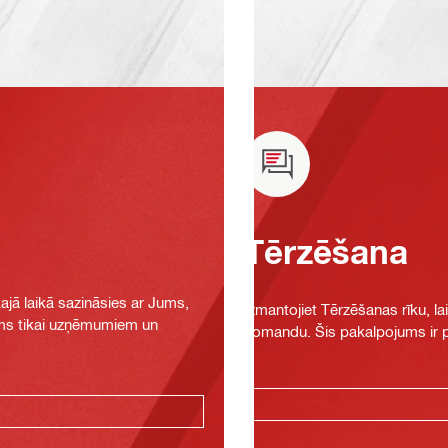
Tērzēšana
jā laikā sazināsies ar Jums,
Izmantojiet Tērzēšanas rīku, la
jams tikai uzņēmumiem un
komandu. Šis pakalpojums ir pi