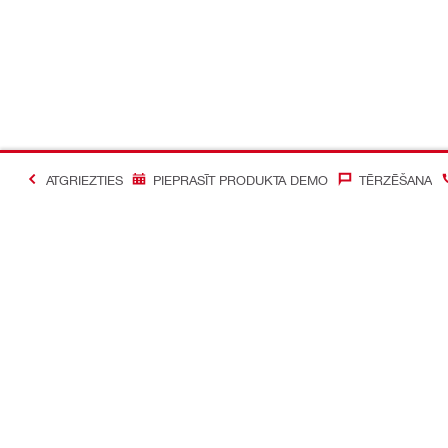
ATGRIEZTIES
PIEPRASĪT PRODUKTA DEMO
TĒRZĒŠANA
#Making Constructi
Sazināties ar mums
Mūsu sociāl