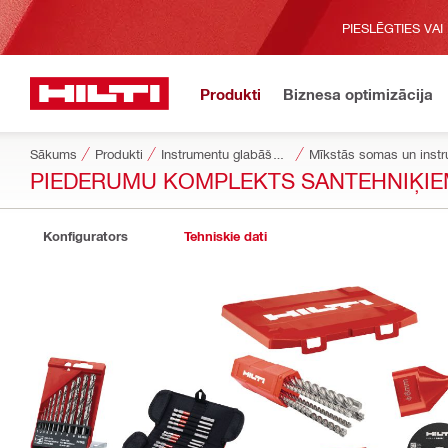
PIESLĒGTIES VAI
Produkti
Biznesa optimizācija
Sākums
Produkti
Instrumentu glabāšanas un pārvietošanas sistēmas
Mīkstās somas un inst
PIEDERUMU KOMPLEKTS SANTEHNIĶI
Konfigurators
Tehniskie dati