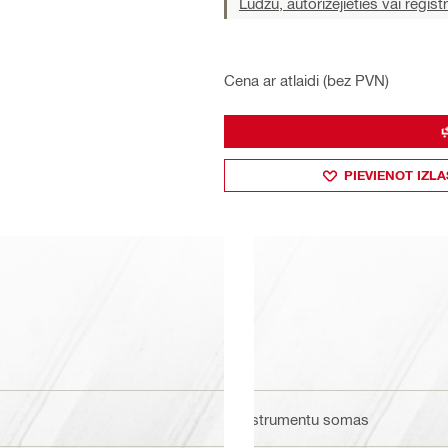
Lūdzu, autorizējieties vai reģistr
Cena ar atlaidi (bez PVN)
PIEVIENOT IZLA
Instrumentu somas