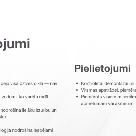
ojumi
Pielietojumi
pēju visā dzīves ciklā — nav
Kontrolētai demontāžai un 
Virsmas apstrādei, piemēra
a zudumi, ko varētu radīt
Piemērots visiem minerālm
apmetumam vai akmenim
odrošina lielāku izturību un
sku
loģija nodrošina iespējami