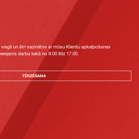
i viegli un ātri sazinātos ar mūsu Klientu apkalpošanas
eejams darba laikā no 8:00 līdz 17:00.
TĒRZĒŠANA