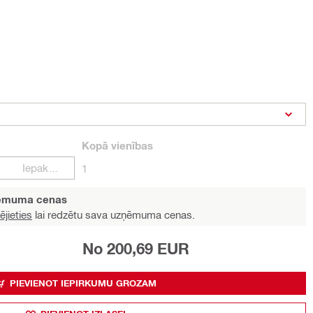
Kopā
vienības
Iepakojumi
1
ņēmuma cenas
ējieties
lai redzētu sava uzņēmuma cenas.
No 200,69 EUR
PIEVIENOT IEPIRKUMU GROZAM