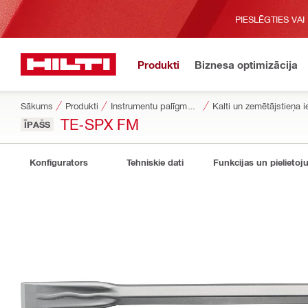
PIESLĒGTIES VAI
Produkti
Biznesa optimizācija
Sākums
Produkti
Instrumentu palīgmateriāli
Kalti un zemētājstieņa i
TE-SPX FM
ĪPAŠS
Konfigurators
Tehniskie dati
Funkcijas un pielietoj