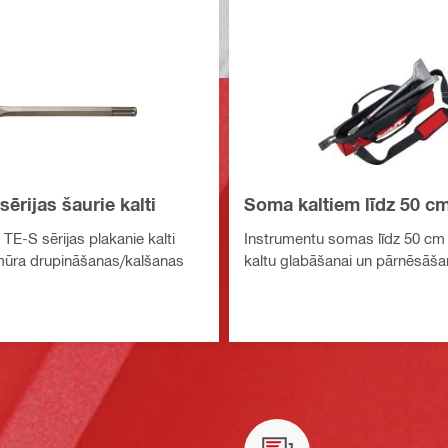
ērijas šaurie kalti
Soma kaltiem līdz 50 c
i TE-S sērijas plakanie kalti
Instrumentu somas līdz 50 cm 
mūra drupināšanas/kalšanas
kaltu glabāšanai un pārnēsāša