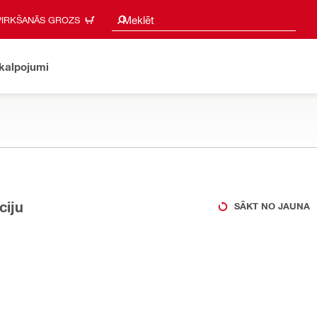
Meklēšanas ieteikumi
Meklēt
PIRKŠANĀS GROZS
akalpojumi
ciju
SĀKT NO JAUNA