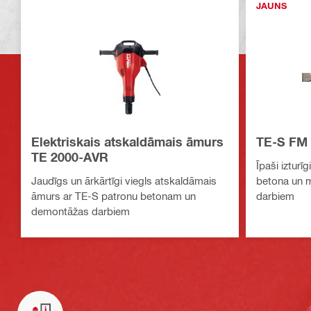
JAUNS
Elektriskais atskaldāmais āmurs
TE-S FM s
TE 2000-AVR
Īpaši izturīg
Jaudīgs un ārkārtīgi viegls atskaldāmais
betona un 
āmurs ar TE-S patronu betonam un
darbiem
demontāžas darbiem