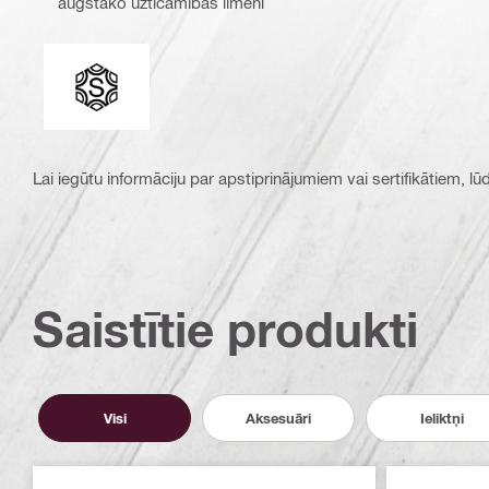
augstāko uzticamības līmeni
Savienojuma gals
Lai iegūtu informāciju par apstiprinājumiem vai sertifikātiem, l
Saistītie produkti
Visi
Aksesuāri
Ieliktņi