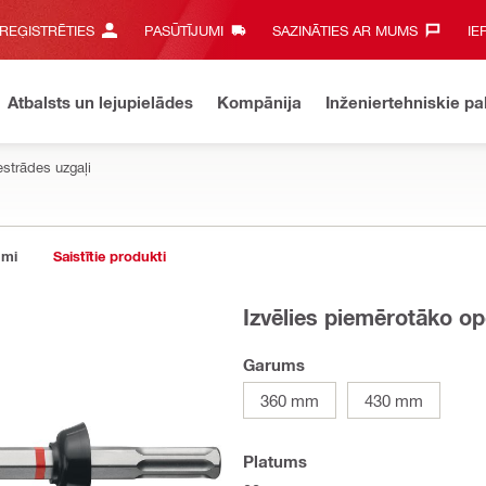
 REĢISTRĒTIES
PASŪTĪJUMI
SAZINĀTIES AR MUMS‎
IE
Atbalsts un lejupielādes
Kompānija
Inženiertehniskie p
estrādes uzgaļi
umi
Saistītie produkti
Izvēlies piemērotāko op
Garums
360 mm
430 mm
Platums