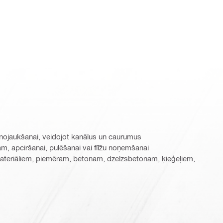
nojaukšanai, veidojot kanālus un caurumus
m, apciršanai, pulēšanai vai flīžu noņemšanai
ateriāliem, piemēram, betonam, dzelzsbetonam, ķieģeļiem,