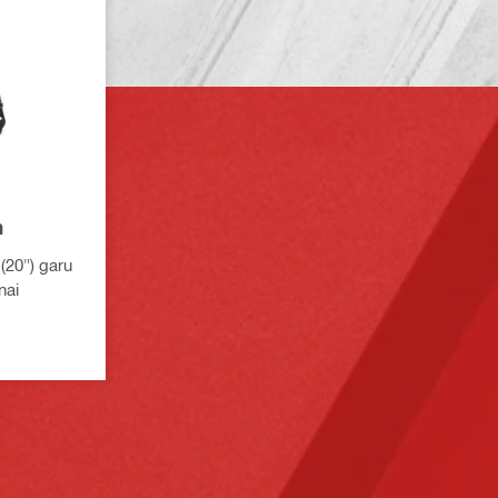
m
(20") garu
nai