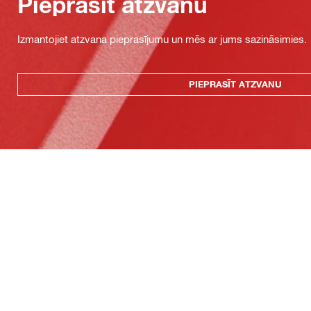
Pieprasīt atzvanu
Izmantojiet atzvana pieprasījumu un mēs ar jums sazināsimies.
PIEPRASĪT ATZVANU