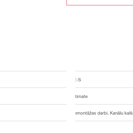
TE-S
Ultimate
Demontāžas darbi, Kanālu kal