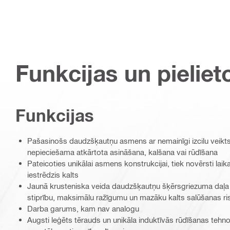
Funkcijas un pieliet
Funkcijas
Pašasinošs daudzšķautņu asmens ar nemainīgi izcilu veikts
nepieciešama atkārtota asināšana, kalšana vai rūdīšana
Pateicoties unikālai asmens konstrukcijai, tiek novērsti laik
iestrēdzis kalts
Jaunā krusteniska veida daudzšķautņu šķērsgriezuma daļa n
stiprību, maksimālu ražīgumu un mazāku kalts salūšanas ri
Darba garums, kam nav analogu
Augsti leģēts tērauds un unikāla induktīvās rūdīšanas tehno