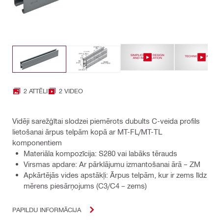
2 ATTĒLI
2 VIDEO
Vidēji sarežģītai slodzei piemērots dubults C-veida profils
lietošanai ārpus telpām kopā ar MT-FL/MT-TL
komponentiem
Materiāla kompozīcija: S280 vai labāks tērauds
Virsmas apdare: Ar pārklājumu izmantošanai ārā – ZM
Apkārtējās vides apstākļi: Ārpus telpām, kur ir zems līdz
mērens piesārņojums (C3/C4 – zems)
PAPILDU INFORMĀCIJA