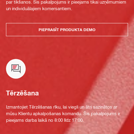
par tikšanos. Šis pakalpojums ir pieejams tikai uzņēmumiem
un individuālajiem komersantiem.
PIEPRASĪT PRODUKTA DEMO
Tērzēšana
Izmantojiet Tērzēšanas rīku, lai viegli un ātri sazinātos ar
mūsu Klientu apkalpošanas komandu. Šis pakalpojums ir
pieejams darba laikā no 8:00 līdz 17:00.