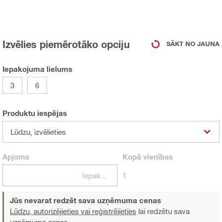
Izvēlies piemērotāko opciju
SĀKT NO JAUNA
Iepakojuma lielums
3
6
Produktu iespējas
Lūdzu, izvēlieties
Apjoms
Kopā
vienības
Iepakojumi
1
Jūs nevarat redzēt sava uzņēmuma cenas
Lūdzu, autorizējieties vai reģistrējieties
lai redzētu sava
uzņēmuma cenas.