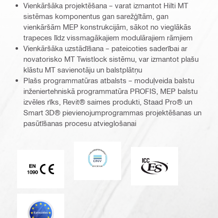
Vienkāršāka projektēšana – varat izmantot Hilti MT
sistēmas komponentus gan sarežģītām, gan
vienkāršām MEP konstrukcijām, sākot no vieglākās
trapeces līdz vissmagākajiem modulārajiem rāmjiem
Vienkāršāka uzstādīšana – pateicoties saderībai ar
novatorisko MT Twistlock sistēmu, var izmantot plašu
klāstu MT savienotāju un balstplātņu
Plašs programmatūras atbalsts – moduļveida balstu
inženiertehniskā programmatūra PROFIS, MEP balstu
izvēles rīks, Revit® saimes produkti, Staad Pro® un
Smart 3D® pievienojumprogrammas projektēšanas un
pasūtīšanas procesu atvieglošanai
DNV
ICC-ES
CE EN 1090 marķējums
Eurocode