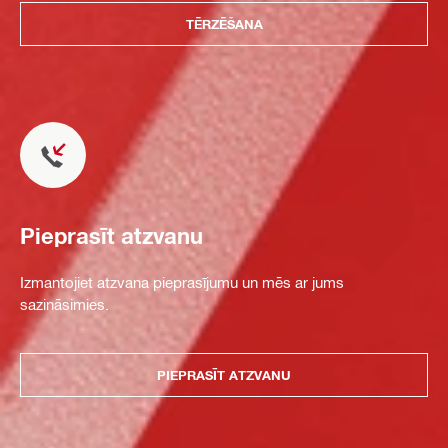
TĒRZĒŠANA
Pieprasīt atzvanu
Izmantojiet atzvana pieprasījumu un mēs ar jums
sazināsimies.
PIEPRASĪT ATZVANU