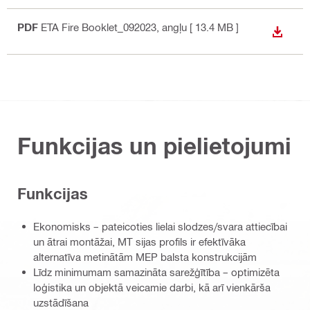
PDF
ETA Fire Booklet_092023
, angļu
[ 13.4 MB ]
LEJUP
Funkcijas un pielietojumi
Funkcijas
Ekonomisks – pateicoties lielai slodzes/svara attiecībai
un ātrai montāžai, MT sijas profils ir efektīvāka
alternatīva metinātām MEP balsta konstrukcijām
Līdz minimumam samazināta sarežģītība – optimizēta
loģistika un objektā veicamie darbi, kā arī vienkārša
uzstādīšana