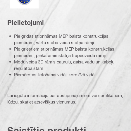
Pielietojumi
Pie grīdas stiprināmas MEP balsta konstrukcijas,
piemēram, vārtu staba veida statņa rāmji
Pie griestiem stiprināmas MEP balsta konstrukcijas,
piemēram, piekaramie statņa trapecveida rāmji
Moduļveida 3D rāmis cauruļu, gaisa vadu un kabeļu
reņu atbalstam
Piemērotas lietošanai vidēji korozīvā vidē
Lai iegūtu informāciju par apstiprinājumiem vai sertifikātiem,
lūdzu, skatiet atsevišķus vienumus.
Saistītie produkti