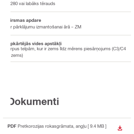
S280 vai labāks tērauds
Virsmas apdare
Ar pārklājumu izmantošanai ārā – ZM
Apkārtējās vides apstākļi
Ārpus telpām, kur ir zems līdz mērens piesārņojums (C3/C4
– zems)
Dokumenti
PDF
Pretkorozijas rokasgrāmata
, angļu
[ 9.4 MB ]
LEJUP