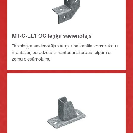
MT-C-LL1 OC leņķa savienotājs
Taisnleņķa savienotājs statņa tipa kanāla konstrukciju
montāžai, paredzēts izmantošanai ārpus telpām ar
zemu piesārņojumu