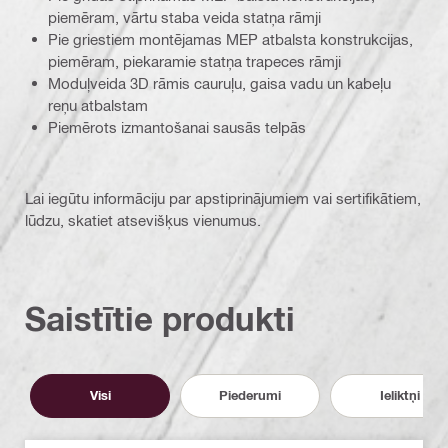
piemēram, vārtu staba veida statņa rāmji
Pie griestiem montējamas MEP atbalsta konstrukcijas,
piemēram, piekaramie statņa trapeces rāmji
Moduļveida 3D rāmis cauruļu, gaisa vadu un kabeļu
reņu atbalstam
Piemērots izmantošanai sausās telpās
Lai iegūtu informāciju par apstiprinājumiem vai sertifikātiem,
lūdzu, skatiet atsevišķus vienumus.
Saistītie produkti
Visi
Piederumi
Ieliktņi