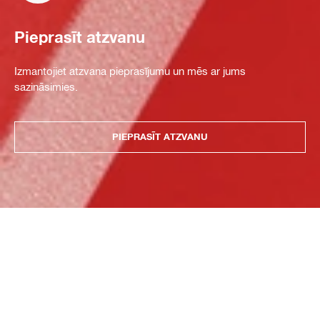
Pieprasīt atzvanu
Izmantojiet atzvana pieprasījumu un mēs ar jums
sazināsimies.
PIEPRASĪT ATZVANU