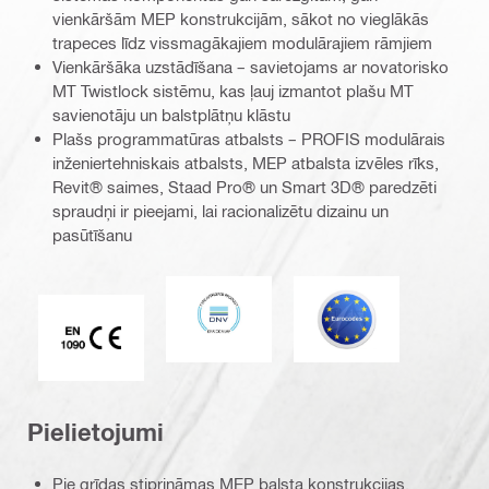
vienkāršām MEP konstrukcijām, sākot no vieglākās
trapeces līdz vissmagākajiem modulārajiem rāmjiem
Vienkāršāka uzstādīšana – savietojams ar novatorisko
MT Twistlock sistēmu, kas ļauj izmantot plašu MT
savienotāju un balstplātņu klāstu
Plašs programmatūras atbalsts – PROFIS modulārais
inženiertehniskais atbalsts, MEP atbalsta izvēles rīks,
Revit® saimes, Staad Pro® un Smart 3D® paredzēti
spraudņi ir pieejami, lai racionalizētu dizainu un
pasūtīšanu
DNV
Eurocode
CE EN 1090 marķējums
Pielietojumi
Pie grīdas stiprināmas MEP balsta konstrukcijas,