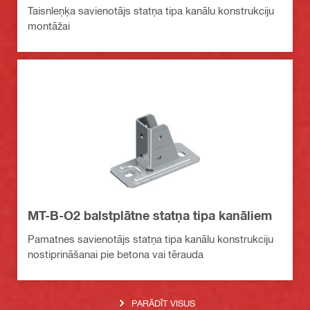
Taisnleņķa savienotājs statņa tipa kanālu konstrukciju
montāžai
MT-B-O2 balstplātne statņa tipa kanāliem
Pamatnes savienotājs statņa tipa kanālu konstrukciju
nostiprināšanai pie betona vai tērauda
PARĀDĪT VISUS