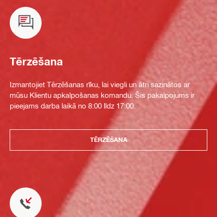
Tērzēšana
Izmantojiet Tērzēšanas rīku, lai viegli un ātri sazinātos ar
mūsu Klientu apkalpošanas komandu. Šis pakalpojums ir
pieejams darba laikā no 8:00 līdz 17:00.
TĒRZĒŠANA