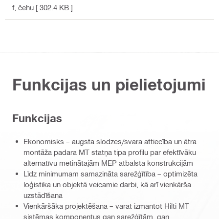
f
, čehu
[ 302.4 KB ]
Funkcijas un pielietojumi
Funkcijas
Ekonomisks – augsta slodzes/svara attiecība un ātra
montāža padara MT statņa tipa profilu par efektīvāku
alternatīvu metinātajām MEP atbalsta konstrukcijām
Līdz minimumam samazināta sarežģītība – optimizēta
loģistika un objektā veicamie darbi, kā arī vienkārša
uzstādīšana
Vienkāršāka projektēšana – varat izmantot Hilti MT
sistēmas komponentus gan sarežģītām, gan