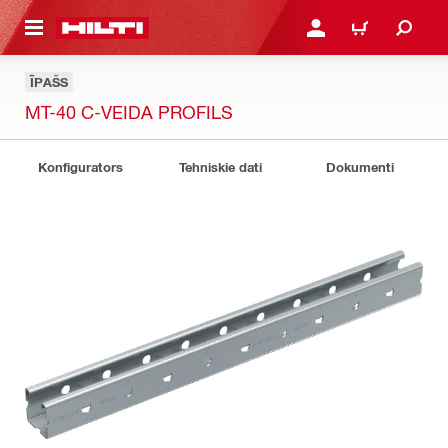
 GALVENO SATURU
PIESLĒGTIES VAI REĢIST
IEPIRKŠANĀS GR
ĪPAŠS
MT-40 C-VEIDA PROFILS
Konfigurators
Tehniskie dati
Dokumenti