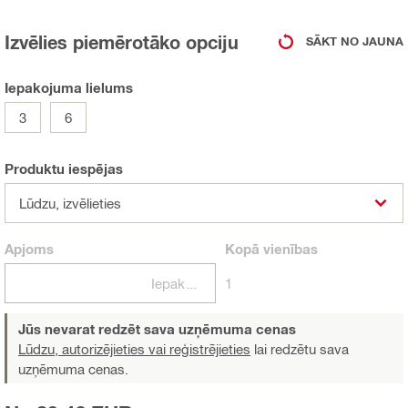
Izvēlies piemērotāko opciju
SĀKT NO JAUNA
Iepakojuma lielums
3
6
Produktu iespējas
Lūdzu, izvēlieties
Apjoms
Kopā
vienības
Iepakojumi
1
Jūs nevarat redzēt sava uzņēmuma cenas
Lūdzu, autorizējieties vai reģistrējieties
lai redzētu sava
uzņēmuma cenas.