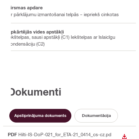
Virsmas apdare
Ar pārklājumu izmantošanai telpās – iepriekš cinkotas
Apkārtējās vides apstākļi
Iekštelpas, sausi apstākļi (C1) Iekštelpas ar īslaicīgu
kondensāciju (C2)
Dokumenti
Apstiprinājuma dokuments
Dokumentācija
PDF
Hilti-IS-DoP-021_for_ETA-21_0414_cs-cz.pd
LEJUP