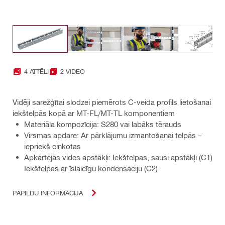
4 ATTĒLI
2 VIDEO
Vidēji sarežģītai slodzei piemērots C-veida profils lietošanai
iekštelpās kopā ar MT-FL/MT-TL komponentiem
Materiāla kompozīcija: S280 vai labāks tērauds
Virsmas apdare: Ar pārklājumu izmantošanai telpās –
iepriekš cinkotas
Apkārtējās vides apstākļi: Iekštelpas, sausi apstākļi (C1)
Iekštelpas ar īslaicīgu kondensāciju (C2)
PAPILDU INFORMĀCIJA