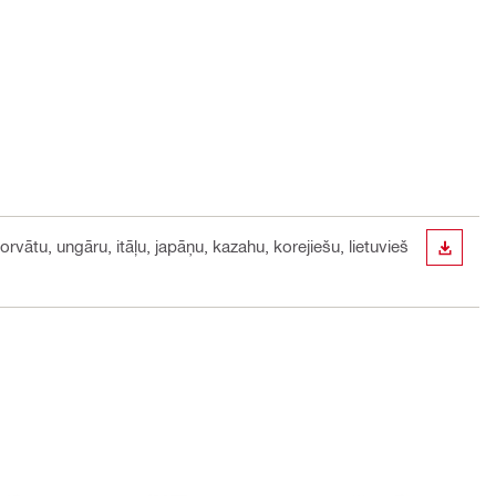
orvātu, ungāru, itāļu, japāņu, kazahu, korejiešu, lietuvieš
LEJUP