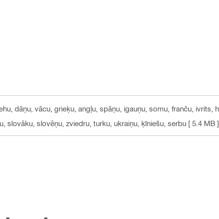
ehu, dāņu, vācu, grieķu, angļu, spāņu, igauņu, somu, franču, ivrits, h
u, slovāku, slovēņu, zviedru, turku, ukraiņu, ķīniešu, serbu
[ 5.4 MB ]