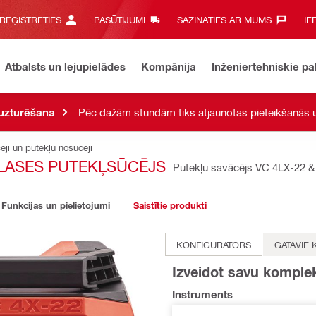
 REĢISTRĒTIES
PASŪTĪJUMI
SAZINĀTIES AR MUMS‎
IE
Atbalsts un lejupielādes
Kompānija
Inženiertehniskie p
 uzturēšana
Pēc dažām stundām tiks atjaunotas pieteikšanās u
ji un putekļu nosūcēji
KLASES PUTEKĻSŪCĒJS
Putekļu savācējs VC 4LX-22 
Funkcijas un pielietojumi
Saistītie produkti
KONFIGURATORS
GATAVIE 
Izveidot savu komple
Instruments