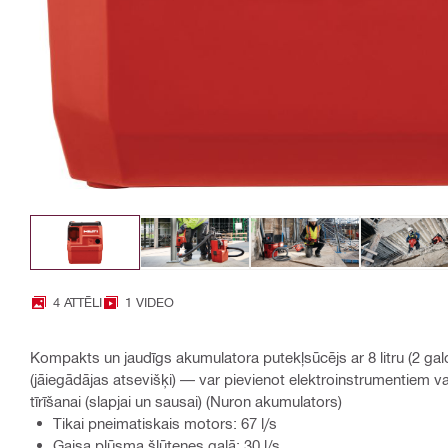
4 ATTĒLI
1 VIDEO
Kompakts un jaudīgs akumulatora putekļsūcējs ar 8 litru (2 ga
(jāiegādājas atsevišķi) — var pievienot elektroinstrumentiem v
tīrīšanai (slapjai un sausai) (Nuron akumulators)
Tikai pneimatiskais motors: 67 l/s
Gaisa plūsma šļūtenes galā: 30 l/s