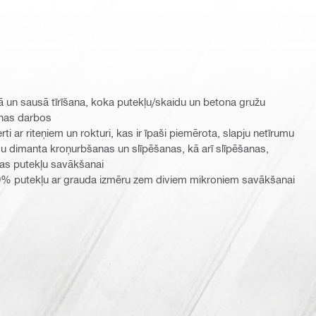
ā un sausā tīrīšana, koka putekļu/skaidu un betona gružu
nas darbos
rti ar riteņiem un rokturi, kas ir īpaši piemērota, slapju netīrumu
u dimanta kroņurbšanas un slīpēšanas, kā arī slīpēšanas,
nas putekļu savākšanai
9% putekļu ar grauda izmēru zem diviem mikroniem savākšanai