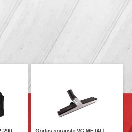
2-290
Grīdas sprausla VC METALL