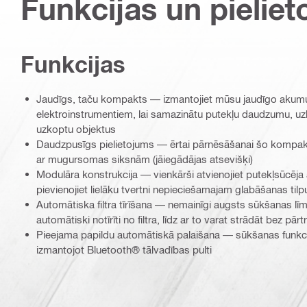
Funkcijas un pieliet
Funkcijas
Jaudīgs, taču kompakts — izmantojiet mūsu jaudīgo akumu
elektroinstrumentiem, lai samazinātu putekļu daudzumu, uz
uzkoptu objektus
Daudzpusīgs pielietojums — ērtai pārnēsāšanai šo kompak
ar mugursomas siksnām (jāiegādājas atsevišķi)
Modulāra konstrukcija — vienkārši atvienojiet putekļsūcēj
pievienojiet lielāku tvertni nepieciešamajam glabāšanas ti
Automātiska filtra tīrīšana — nemainīgi augsts sūkšanas līme
automātiski notīrīti no filtra, līdz ar to varat strādāt bez pā
Pieejama papildu automātiskā palaišana — sūkšanas funkciju
izmantojot Bluetooth® tālvadības pulti