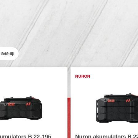
lādētāji
NURON
umulators B 22-195
Nuron akumulators B 2