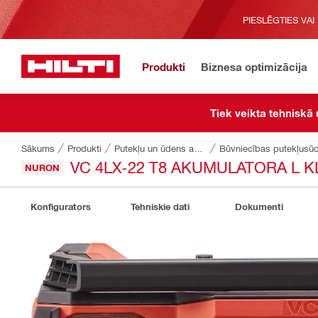
PIESLĒGTIES VAI
Produkti
Biznesa optimizācija
Tiek veikta tehniskā
Sākums
Produkti
Putekļu un ūdens apsaimniekošana
Būvniecības putekļusūcē
VC 4LX-22 T8 AKUMULATORA L 
NURON
Konfigurators
Tehniskie dati
Dokumenti