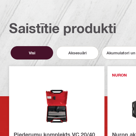
Saistītie produkti
Visi
Aksesuāri
Akumulatori un 
NURON
Piederumu komplekts VC 20/40
Nuron ak