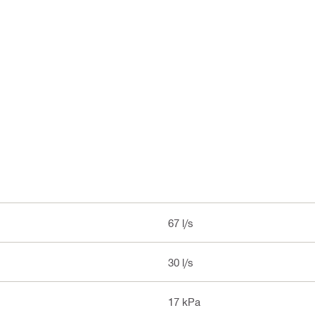
67 l/s
30 l/s
17 kPa