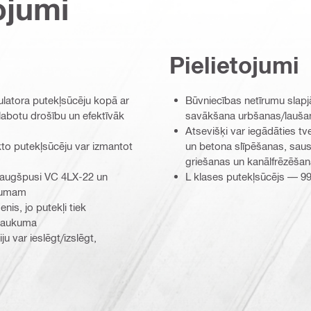
ojumi
Pielietojumi
latora putekļsūcēju kopā ar
Būvniecības netīrumu slapj
labotu drošību un efektīvāk
savākšana urbšanas/lauša
Atsevišķi var iegādāties tve
to putekļsūcēju var izmantot
un betona slīpēšanas, saus
griešanas un kanālfrēzēša
a augšpusi VC 4LX-22 un
L klases putekļsūcējs — 9
lpumam
nis, jo putekļi tiek
rtraukuma
 var ieslēgt/izslēgt,