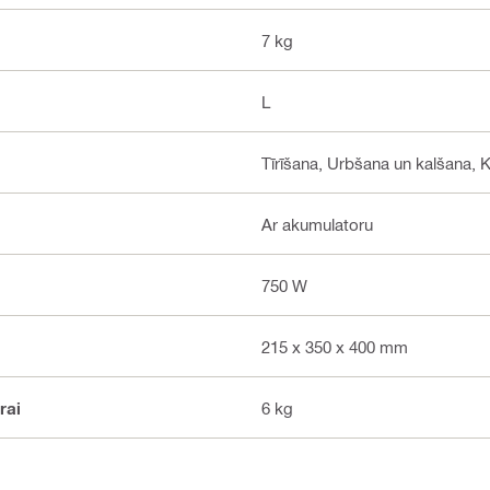
7 kg
L
Tīrīšana, Urbšana un kalšana,
Ar akumulatoru
750 W
215 x 350 x 400 mm
rai
6 kg