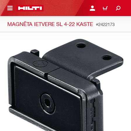
 GALVENO SATURU
PIESLĒGTIES VAI REĢIST
IEPIRKŠANĀS GR
MAGNĒTA IETVERE SL 4-22 KASTE
#2422173