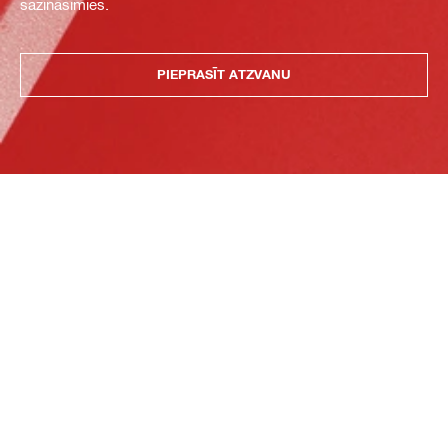
sazināsimies.
PIEPRASĪT ATZVANU