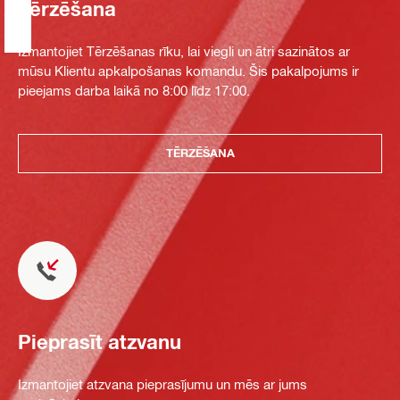
Tērzēšana
Izmantojiet Tērzēšanas rīku, lai viegli un ātri sazinātos ar
mūsu Klientu apkalpošanas komandu. Šis pakalpojums ir
pieejams darba laikā no 8:00 līdz 17:00.
TĒRZĒŠANA
Pieprasīt atzvanu
Izmantojiet atzvana pieprasījumu un mēs ar jums