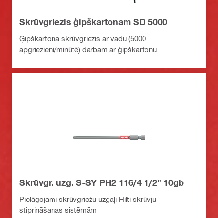
Skrūvgriezis ģipškartonam SD 5000
Ģipškartona skrūvgriezis ar vadu (5000
apgriezieni/minūtē) darbam ar ģipškartonu
Skrūvgr. uzg. S-SY PH2 116/4 1/2" 10gb
Pielāgojami skrūvgriežu uzgaļi Hilti skrūvju
stiprināšanas sistēmām