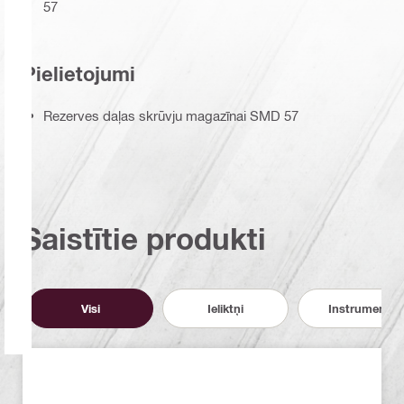
57
Pielietojumi
Rezerves daļas skrūvju magazīnai SMD 57
Saistītie produkti
Visi
Ieliktņi
Instrumenti