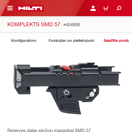
 GALVENO SATURU
PIESLĒGTIES VAI REĢIST
IEPIRKŠANĀS GR
KOMPLEKTS SMD 57
#404908
Konfigurators
Funkcijas un pielietojumi
Saistītie produk
Rezerves daļas skrūvju magazīnai SMD 57