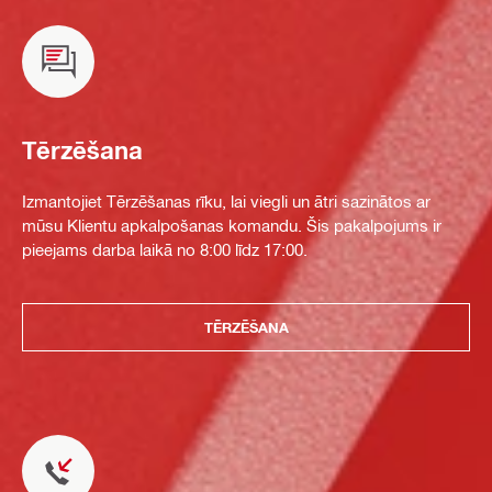
Tērzēšana
Izmantojiet Tērzēšanas rīku, lai viegli un ātri sazinātos ar
mūsu Klientu apkalpošanas komandu. Šis pakalpojums ir
pieejams darba laikā no 8:00 līdz 17:00.
TĒRZĒŠANA