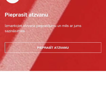
Pieprasīt atzvanu
Izmantojiet atzvana pieprasījumu un mēs ar jums
sazināsimies.
PIEPRASĪT ATZVANU