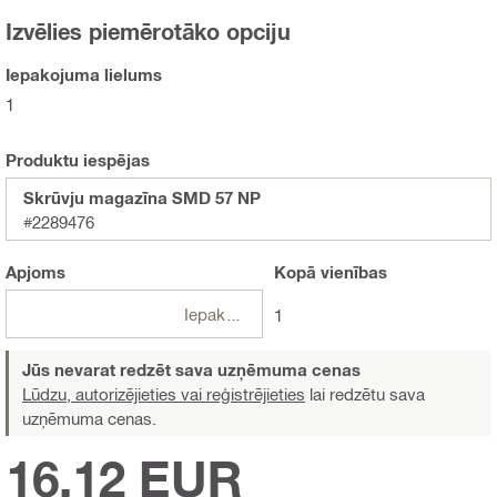
Izvēlies piemērotāko opciju
Iepakojuma lielums
1
Produktu iespējas
Skrūvju magazīna SMD 57 NP
#2289476
Apjoms
Kopā
vienības
Iepakojumi
1
Jūs nevarat redzēt sava uzņēmuma cenas
Lūdzu, autorizējieties vai reģistrējieties
lai redzētu sava
uzņēmuma cenas.
16,12 EUR