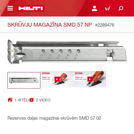
 GALVENO SATURU
PIESLĒGTIES VAI REĢIST
IEPIRKŠANĀS GR
SKRŪVJU MAGAZĪNA SMD 57 NP
#2289476
1 ATTĒLI
2 VIDEO
Rezerves daļas magazīnai skrūvēm SMD 57 02