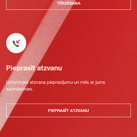
TĒRZĒŠANA
Pieprasīt atzvanu
Izmantojiet atzvana pieprasījumu un mēs ar jums
sazināsimies.
PIEPRASĪT ATZVANU