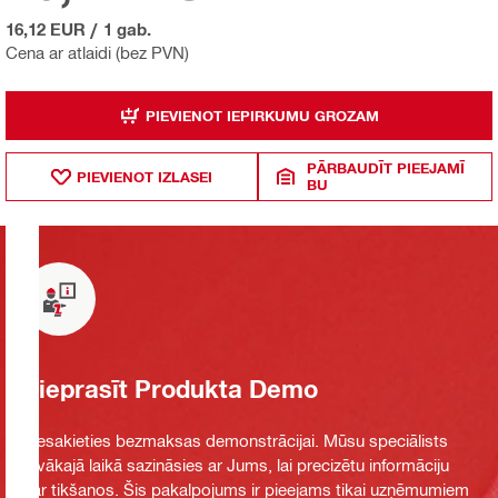
16,12 EUR
/
1 gab.
Cena ar atlaidi (bez PVN)
PIEVIENOT IEPIRKUMU GROZAM
PĀRBAUDĪT PIEEJAMĪ
PIEVIENOT IZLASEI
BU
Pieprasīt Produkta Demo
Piesakieties bezmaksas demonstrācijai. Mūsu speciālists
tuvākajā laikā sazināsies ar Jums, lai precizētu informāciju
par tikšanos. Šis pakalpojums ir pieejams tikai uzņēmumiem