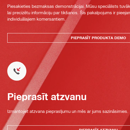
Piesakieties bezmaksas demonstrācijai. Mūsu speciālists tuvāka
lai precizētu informāciju par tikšanos. Šis pakalpojums ir piee
individuālajiem komersantiem.
PIEPRASĪT PRODUKTA DEMO
Pieprasīt atzvanu
Izmantojiet atzvana pieprasījumu un mēs ar jums sazināsimies.
PIEPRASĪT ATZVANU