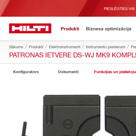
PIESLĒGTIES VAI
Produkti
Biznesa optimizācija
Sākums
Produkti
Elektroinstrumenti
Instrumentu piederumi
Pi
PATRONAS IETVERE DS-WJ MK9 KOMPL
Konfigurators
Dokumenti
Funkcijas un pielietoj