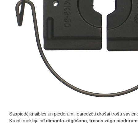
Saspiedējknaibles un piederumi, paredzēti drošai trošu savien
Klienti meklēja arī
dimanta zāģēšana
,
troses zāģa piederum