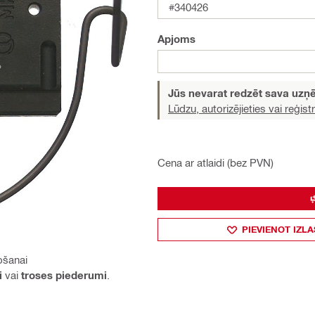
#340426
Apjoms
Jūs nevarat redzēt sava uz
Lūdzu, autorizējieties vai reģistr
Cena ar atlaidi (bez PVN)
PIEVIENOT IZLA
ošanai
i
vai
troses piederumi
.