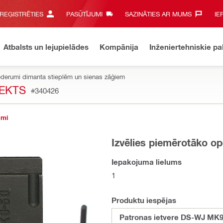
 REĢISTRĒTIES
PASŪTĪJUMI
SAZINĀTIES AR MUMS‎
IE
Atbalsts un lejupielādes
Kompānija
Inženiertehniskie p
ederumi dimanta stieplēm un sienas zāģiem
EKTS
#340426
umi
Izvēlies piemērotāko op
Iepakojuma lielums
1
Produktu iespējas
Patronas ietvere DS-WJ MK