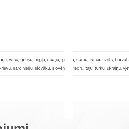
āņu, vācu, grieķu, angļu, spāņu, igauņu, somu, franču, ivrits, horvātu,
rievu, sardīniešu, slovāku, slovēņu, zviedru, taju, turku, ukraiņu, vj
ojumi