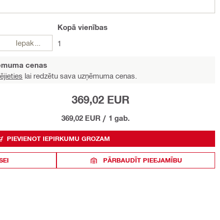
Kopā
vienības
Iepakojumi
1
ņēmuma cenas
ējieties
lai redzētu sava uzņēmuma cenas.
369,02 EUR
369,02 EUR
/
1 gab.
PIEVIENOT IEPIRKUMU GROZAM
SEI
PĀRBAUDĪT PIEEJAMĪBU