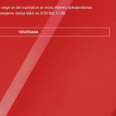
i viegli un ātri sazinātos ar mūsu Klientu apkalpošanas
eejams darba laikā no 8:00 līdz 17:00.
TĒRZĒŠANA