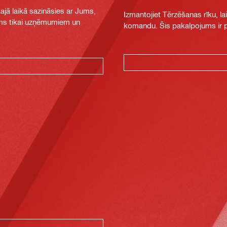
jā laikā sazināsies ar Jums,
Izmantojiet Tērzēšanas rīku, la
jams tikai uzņēmumiem un
komandu. Šis pakalpojums ir pi