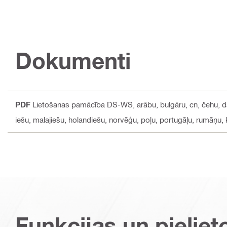
Dokumenti
PDF
Lietošanas pamācība DS-WS
, arābu, bulgāru, cn, čehu, d
iešu, malajiešu, holandiešu, norvēģu, poļu, portugāļu, rumāņu, k
Funkcijas un pieliet