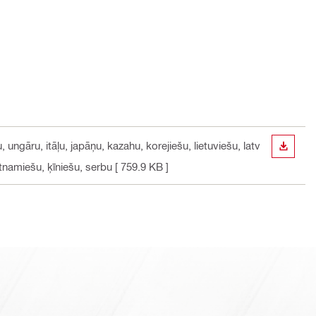
 ungāru, itāļu, japāņu, kazahu, korejiešu, lietuviešu, latv
LEJUP
etnamiešu, ķīniešu, serbu
[ 759.9 KB ]