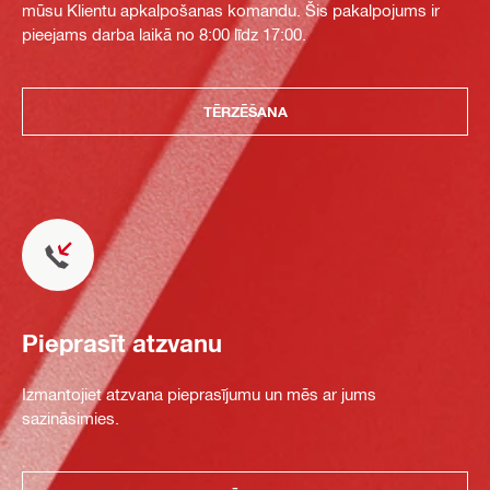
mūsu Klientu apkalpošanas komandu. Šis pakalpojums ir
pieejams darba laikā no 8:00 līdz 17:00.
TĒRZĒŠANA
Pieprasīt atzvanu
Izmantojiet atzvana pieprasījumu un mēs ar jums
sazināsimies.