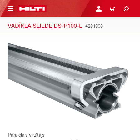
 GALVENO SATURU
PIESLĒGTIES VAI REĢIST
IEPIRKŠANĀS GR
VADĪKLA SLIEDE DS-R100-L
#284808
Paralēlais virzītājs