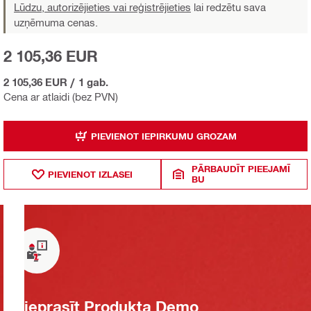
Lūdzu, autorizējieties vai reģistrējieties
lai redzētu sava
uzņēmuma cenas.
2 105,36 EUR
2 105,36 EUR
/
1 gab.
Cena ar atlaidi (bez PVN)
PIEVIENOT IEPIRKUMU GROZAM
PĀRBAUDĪT PIEEJAMĪ
PIEVIENOT IZLASEI
BU
Pieprasīt Produkta Demo