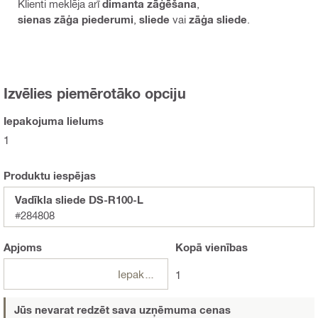
Klienti meklēja arī
dimanta zāģēšana
,
sienas zāģa piederumi
,
sliede
vai
zāģa sliede
.
Izvēlies piemērotāko opciju
Iepakojuma lielums
1
Produktu iespējas
Vadīkla sliede DS-R100-L
#284808
Apjoms
Kopā
vienības
Iepakojumi
1
Jūs nevarat redzēt sava uzņēmuma cenas