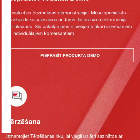
Piesakieties bezmaksas demonstrācijai. Mūsu speciālists
tuvākajā laikā sazināsies ar Jums, lai precizētu informāciju
par tikšanos. Šis pakalpojums ir pieejams tikai uzņēmumiem
un individuālajiem komersantiem.
PIEPRASĪT PRODUKTA DEMO
Tērzēšana
Izmantojiet Tērzēšanas rīku, lai viegli un ātri sazinātos ar