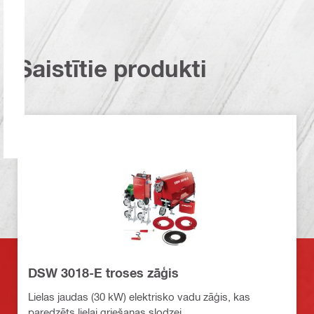
Saistītie produkti
DSW 3018-E troses zāģis
Lielas jaudas (30 kW) elektrisko vadu zāģis, kas
paredzēts lielai griešanas slodzei