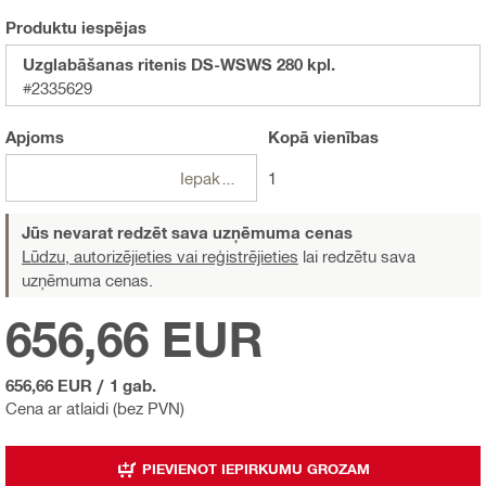
Produktu iespējas
Uzglabāšanas ritenis DS-WSWS 280 kpl.
#2335629
Apjoms
Kopā
vienības
Iepakojumi
1
Jūs nevarat redzēt sava uzņēmuma cenas
Lūdzu, autorizējieties vai reģistrējieties
lai redzētu sava
uzņēmuma cenas.
656,66 EUR
656,66 EUR
/
1 gab.
Cena ar atlaidi (bez PVN)
PIEVIENOT IEPIRKUMU GROZAM