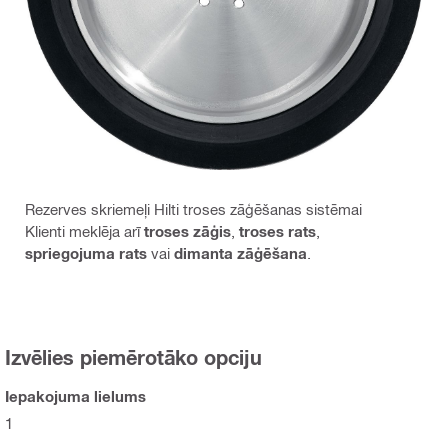
Rezerves skriemeļi Hilti troses zāģēšanas sistēmai
Klienti meklēja arī
troses zāģis
,
troses rats
,
spriegojuma rats
vai
dimanta zāģēšana
.
Izvēlies piemērotāko opciju
Iepakojuma lielums
1