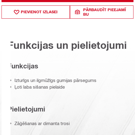
PĀRBAUDĪT PIEEJAMĪ
PIEVIENOT IZLASEI
BU
Funkcijas un pielietojumi
Funkcijas
Izturīgs un ilgmūžīgs gumijas pārsegums
Ļoti laba sišanas pielaide
Pielietojumi
Zāģēšanas ar dimanta trosi