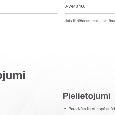
DD-WMS 100
Lielais filtrēšanas maiss sist
ojumi
Pielietojumi
Paredzēts lietot kopā ar ū