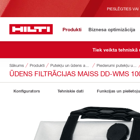
PIESLĒGTIES VAI
Produkti
Biznesa optimizācija
Tiek veikta tehniskā
Sākums
Produkti
Putekļu un ūdens apsaimniekošana
Piederumi putekļu un ūdens apsaimniekošanai
ŪDENS FILTRĀCIJAS MAISS DD-WMS 10
Konfigurators
Tehniskie dati
Funkcijas un pielietoj