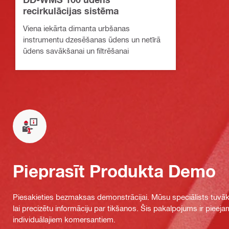
recirkulācijas sistēma
Viena iekārta dimanta urbšanas
instrumentu dzesēšanas ūdens un netīrā
ūdens savākšanai un filtrēšanai
Pieprasīt Produkta Demo
Piesakieties bezmaksas demonstrācijai. Mūsu speciālists tuvāka
lai precizētu informāciju par tikšanos. Šis pakalpojums ir piee
individuālajiem komersantiem.