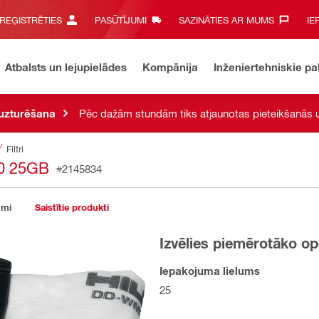
 REĢISTRĒTIES
PASŪTĪJUMI
SAZINĀTIES AR MUMS‎
IE
Atbalsts un lejupielādes
Kompānija
Inženiertehniskie p
 uzturēšana
Pēc dažām stundām tiks atjaunotas pieteikšanās u
Filtri
0 25GB
#2145834
umi
Saistītie produkti
Izvēlies piemērotāko op
Iepakojuma lielums
25