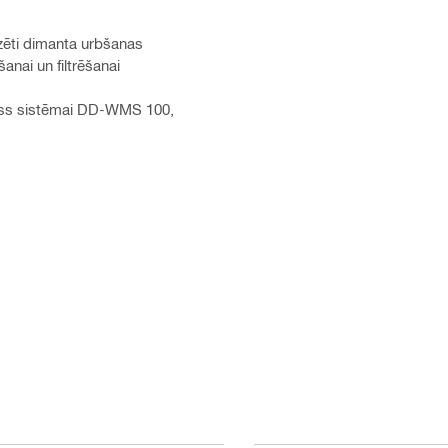
zēti dimanta urbšanas
nai un filtrēšanai
maiss sistēmai DD-WMS 100,