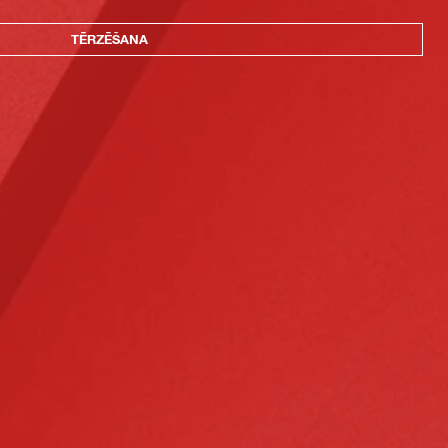
TĒRZĒŠANA