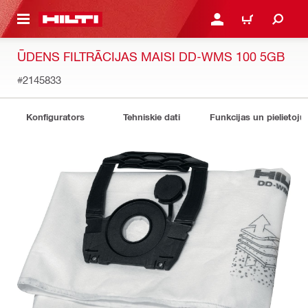
 GALVENO SATURU
PIESLĒGTIES VAI REĢIST
IEPIRKŠANĀS GR
ŪDENS FILTRĀCIJAS MAISI DD-WMS 100 5GB
#2145833
Konfigurators
Tehniskie dati
Funkcijas un pielietoju