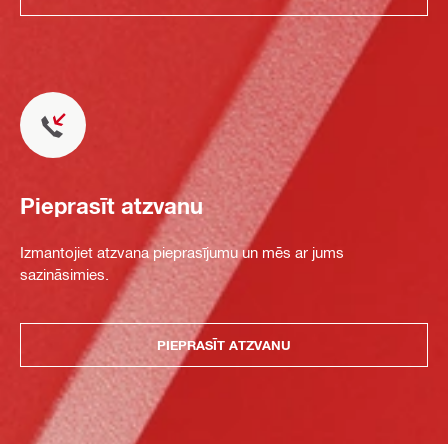
Pieprasīt atzvanu
Izmantojiet atzvana pieprasījumu un mēs ar jums
sazināsimies.
PIEPRASĪT ATZVANU