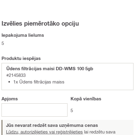
Izvēlies piemērotāko opciju
Iepakojuma lielums
5
Produktu iespējas
Ūdens filtrācijas maisi DD-WMS 100 5gb
#2145833
1x Ūdens filtrācijas maiss
Apjoms
Kopā
vienības
5
Jūs nevarat redzēt sava uzņēmuma cenas
Lūdzu, autorizējieties vai reģistrējieties
lai redzētu sava