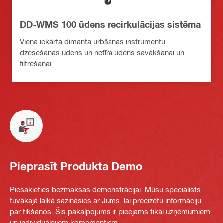
DD-WMS 100 ūdens recirkulācijas sistēma
Viena iekārta dimanta urbšanas instrumentu
dzesēšanas ūdens un netīrā ūdens savākšanai un
filtrēšanai
Pieprasīt Produkta Demo
Piesakieties bezmaksas demonstrācijai. Mūsu speciālists
tuvākajā laikā sazināsies ar Jums, lai precizētu informāciju
par tikšanos. Šis pakalpojums ir pieejams tikai uzņēmumiem
un individuālajiem komersantiem.