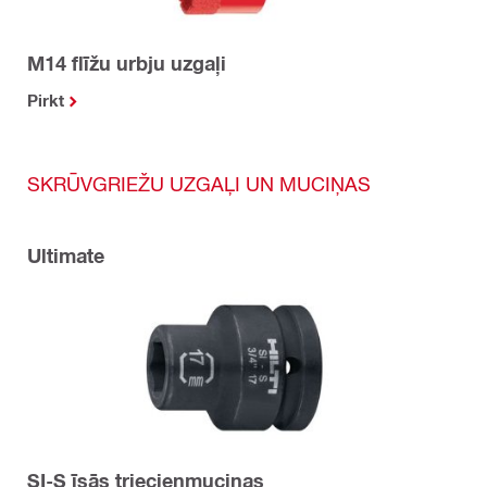
M14 flīžu urbju uzgaļi
Pirkt
SKRŪVGRIEŽU UZGAĻI UN MUCIŅAS
Ultimate
SI-S īsās triecienmuciņas