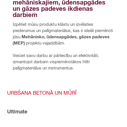
mehāniskajiem, ūdensapgādes 
un gāzes padeves ikdienas 
darbiem
Izpētiet mūsu produktu klāstu un izvēlaties 
piederumus un palīgmateriālus, kas ir ideāli piemēroti 
jūsu 
Mehānisko, ūdensapgādes, gāzes padeves 
(MEP)
 projektu vajadzībām.
Veiciet savu darbu ar pārliecību un efektivitāti, 
izmantojot darbam vispiemērotākos Hilti 
palīgmateriālus un instrumentus.
URBŠANA BETONĀ UN MŪRĪ
Ultimate