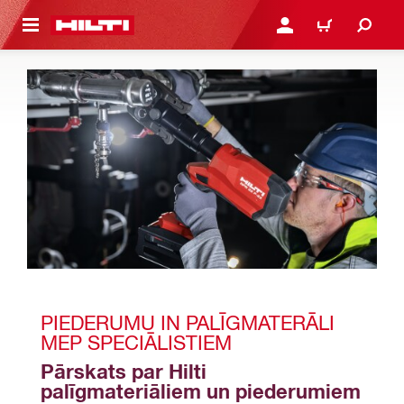
 GALVENO SATURU
PIESLĒGTIES VAI REĢIST
IEPIRKŠANĀS GR
PIEDERUMU IN PALĪGMATERĀLI 
MEP SPECIĀLISTIEM
Pārskats par Hilti 
palīgmateriāliem un piederumiem 