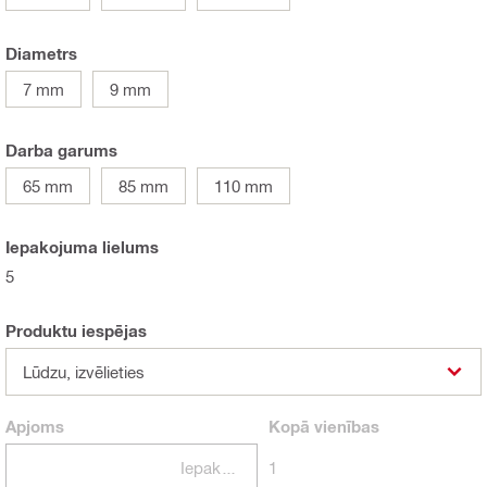
Diametrs
7 mm
9 mm
Darba garums
65 mm
85 mm
110 mm
Iepakojuma lielums
5
Produktu iespējas
Lūdzu, izvēlieties
Apjoms
Kopā
vienības
Iepakojumi
1