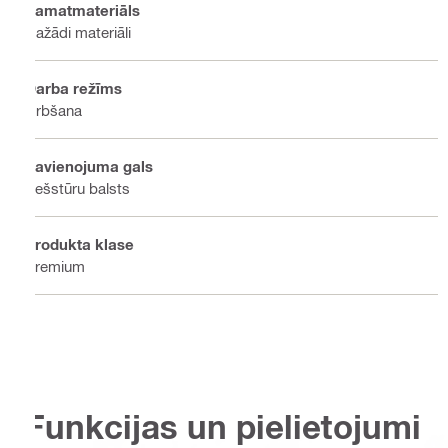
Pamatmateriāls
Dažādi materiāli
Darba režīms
Urbšana
Savienojuma gals
Sešstūru balsts
Produkta klase
Premium
Funkcijas un pielietojumi