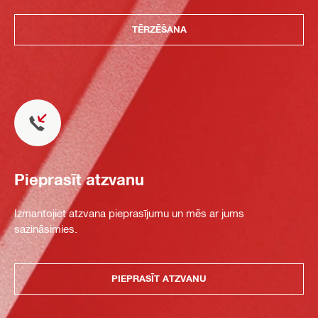
TĒRZĒŠANA
Pieprasīt atzvanu
Izmantojiet atzvana pieprasījumu un mēs ar jums
sazināsimies.
PIEPRASĪT ATZVANU