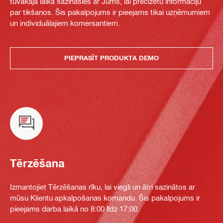
tuvākajā laikā sazināsies ar Jums, lai precizētu informāciju
par tikšanos. Šis pakalpojums ir pieejams tikai uzņēmumiem
un individuālajiem komersantiem.
PIEPRASĪT PRODUKTA DEMO
Tērzēšana
Izmantojiet Tērzēšanas rīku, lai viegli un ātri sazinātos ar
mūsu Klientu apkalpošanas komandu. Šis pakalpojums ir
pieejams darba laikā no 8:00 līdz 17:00.