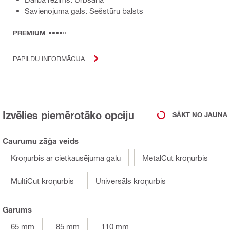
Savienojuma gals: Sešstūru balsts
PREMIUM
PAPILDU INFORMĀCIJA
Izvēlies piemērotāko opciju
SĀKT NO JAUNA
Caurumu zāģa veids
Kroņurbis ar cietkausējuma galu
MetalCut kroņurbis
MultiCut kroņurbis
Universāls kroņurbis
Garums
65 mm
85 mm
110 mm