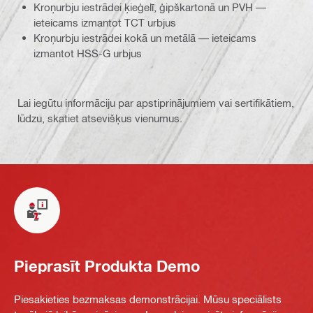
Kroņurbju iestrādei ķieģelī, ģipškartonā un PVH —
ieteicams izmantot TCT urbjus
Kroņurbju iestrādei kokā un metālā — ieteicams
izmantot HSS-G urbjus
Lai iegūtu informāciju par apstiprinājumiem vai sertifikātiem,
lūdzu, skatiet atsevišķus vienumus.
Pieprasīt Produkta Demo
Piesakieties bezmaksas demonstrācijai. Mūsu speciālists