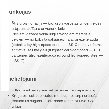
Funkcijas
Ātra urbja nomaiņa — kroņurbja vārpstas un centrējošā
urbja uzstādīšana ar vienu klikšķi
Pieejami dažāda veida urbji atšķirīgiem materiāla
veidiem — no kobalta sakausējuma ātrgriezējtērauda
(cobalt-alloy high-speed steel — HSS-Co), no volframa
ar cietkausējuma galu (tungsten carbide tipped — TCT)
vai zemes ātrgriezējtērauda (ground high-speed steel —
HSS-G)
Pielietojumi
Hilti kroņurbjiem paredzēti rezerves centrējošie urbji
Kroņurbju iestrādei cietos metālos, tostarp nerūsošā
tēraudā un čugunā — ieteicams izmantot HSS-Co
urbjus