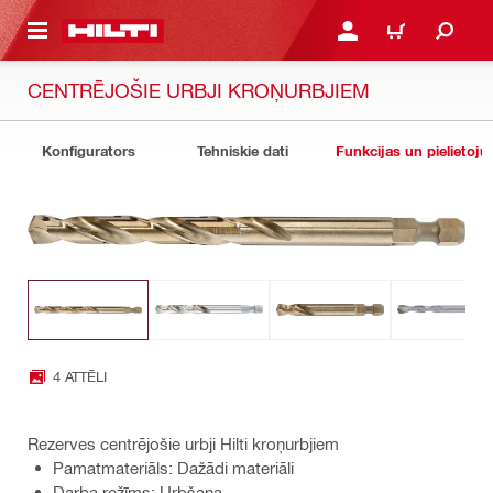
 GALVENO SATURU
PIESLĒGTIES VAI REĢIST
IEPIRKŠANĀS GR
CENTRĒJOŠIE URBJI KROŅURBJIEM
Konfigurators
Tehniskie dati
Funkcijas un pielietoju
4 ATTĒLI
Rezerves centrējošie urbji Hilti kroņurbjiem
Pamatmateriāls: Dažādi materiāli
Darba režīms: Urbšana