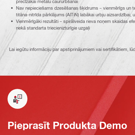
precīzākai metālu caururbšanai
Nav nepieciešams dzesēšanas šķidrums – vienmērīgs un term
titāna-nitrīda pārklājums (AlTiN) labākai urbju aizsardzībai, 
Vienmērīgāki rezultāti – spirālveida rieva noņem skaidas ef
nekā standarta triecienizturīgie uzgaļi
Lai iegūtu informāciju par apstiprinājumiem vai sertifikātiem, l
Pieprasīt Produkta Demo