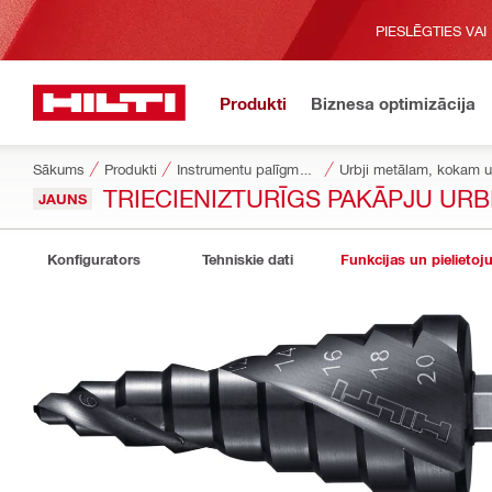
PIESLĒGTIES VAI
Produkti
Biznesa optimizācija
Sākums
Produkti
Instrumentu palīgmateriāli
Urbji metālam, kokam u
TRIECIENIZTURĪGS PAKĀPJU URB
JAUNS
Konfigurators
Tehniskie dati
Funkcijas un pielietoj