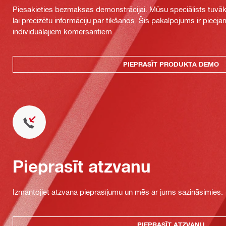
Piesakieties bezmaksas demonstrācijai. Mūsu speciālists tuvāka
lai precizētu informāciju par tikšanos. Šis pakalpojums ir piee
individuālajiem komersantiem.
PIEPRASĪT PRODUKTA DEMO
Pieprasīt atzvanu
Izmantojiet atzvana pieprasījumu un mēs ar jums sazināsimies.
PIEPRASĪT ATZVANU