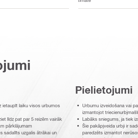
ojumi
Pielietojumi
z ietaupīt laiku visos urbumos
Urbumu izveidošana vai pa
izmantojot triecienurbjmaš
et līdz pat par 5 reizēm vairāk
Labāks sniegums, ja tiek i
gam pārklājumam
Šie pakāpjveida urbji ir sad
sadalīts uzgalis ātrākai un
paredzēts izmantot nerūsoš