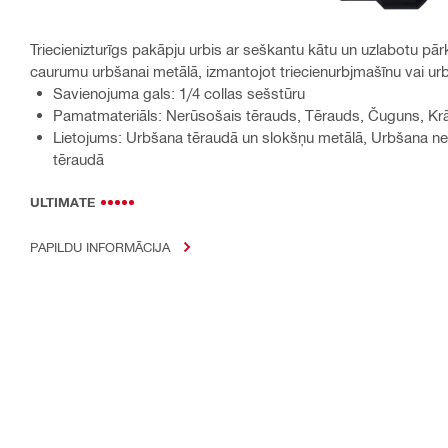
Triecienizturīgs pakāpju urbis ar seškantu kātu un uzlabotu pār
caurumu urbšanai metālā, izmantojot triecienurbjmašīnu vai ur
Savienojuma gals: 1/4 collas sešstūru
Pamatmateriāls: Nerūsošais tērauds, Tērauds, Čuguns, Krā
Lietojums: Urbšana tēraudā un slokšņu metālā, Urbšana ne
tēraudā
ULTIMATE
PAPILDU INFORMĀCIJA