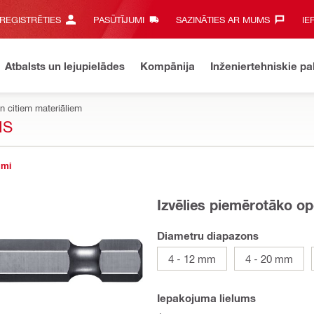
 REĢISTRĒTIES
PASŪTĪJUMI
SAZINĀTIES AR MUMS‎
IE
Atbalsts un lejupielādes
Kompānija
Inženiertehniskie p
n citiem materiāliem
IS
umi
Izvēlies piemērotāko op
Diametru diapazons
4 - 12 mm
4 - 20 mm
Iepakojuma lielums