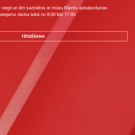
i viegli un ātri sazinātos ar mūsu Klientu apkalpošanas
eejams darba laikā no 8:00 līdz 17:00.
TĒRZĒŠANA