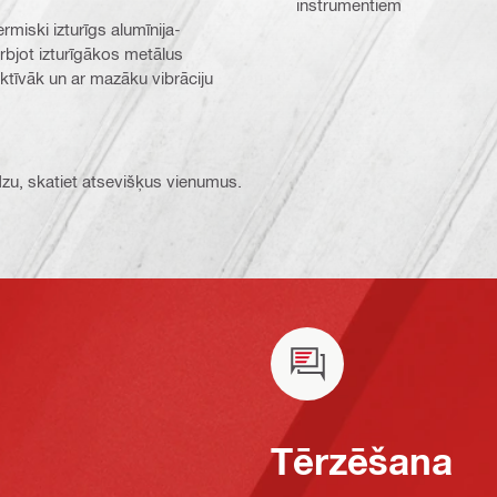
instrumentiem
iski izturīgs alumīnija-
urbjot izturīgākos metālus
ektīvāk un ar mazāku vibrāciju
ūdzu, skatiet atsevišķus vienumus.
Tērzēšana