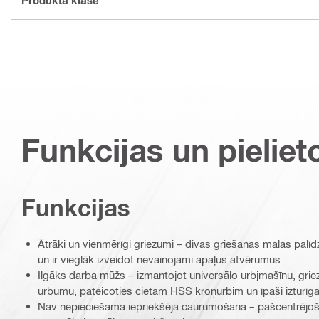
Funkcijas un pieliet
Funkcijas
Ātrāki un vienmērīgi griezumi – divas griešanas malas palīd
un ir vieglāk izveidot nevainojami apaļus atvērumus
Ilgāks darba mūžs – izmantojot universālo urbjmašīnu, griezi
urbumu, pateicoties cietam HSS kroņurbim un īpaši izturī
Nav nepieciešama iepriekšēja caurumošana – pašcentrējošs 