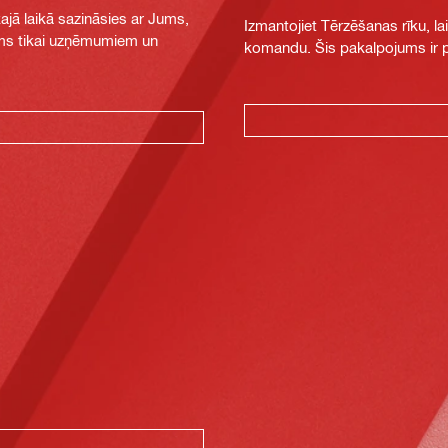
jā laikā sazināsies ar Jums,
Izmantojiet Tērzēšanas rīku, la
jams tikai uzņēmumiem un
komandu. Šis pakalpojums ir pi