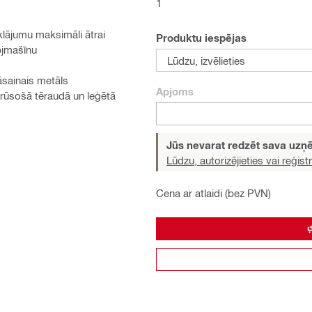
1
klājumu maksimāli ātrai
Produktu iespējas
bjmašīnu
Lūdzu, izvēlieties
sainais metāls
Apjoms
rūsošā tēraudā un leģētā
Jūs nevarat redzēt sava uz
Lūdzu, autorizējieties vai reģistr
Cena ar atlaidi (bez PVN)