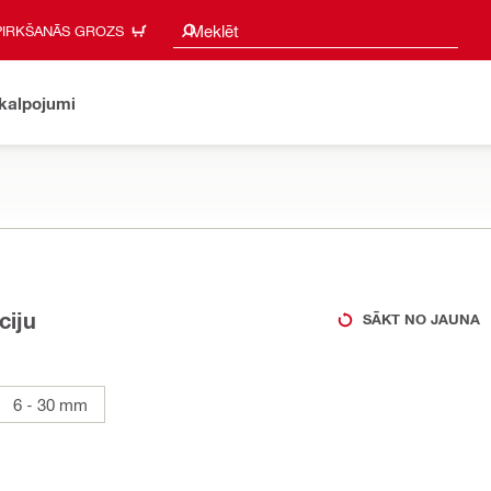
Meklēšanas ieteikumi
Meklēt
PIRKŠANĀS GROZS
akalpojumi
ciju
SĀKT NO JAUNA
6 - 30 mm