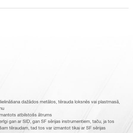
lielināšana dažādos metālos, tērauda loksnēs vai plastmasā,
īnu
zmantots atbilstošs ātrums
erīgi gan ar SID, gan SF sērijas instrumentiem, taču, ja tos
am tēraudam, tad tos var izmantot tikai ar SF sērijas