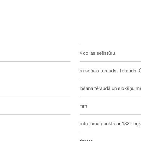
1/4 collas sešstūru
Nerūsošais tērauds, Tērauds, 
Urbšana tēraudā un slokšņu me
4 mm
Centrējuma punkts ar 132° leņķ
Ultimate