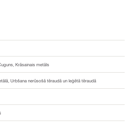
Čuguns, Krāsainais metāls
tālā, Urbšana nerūsošā tēraudā un leģētā tēraudā
i