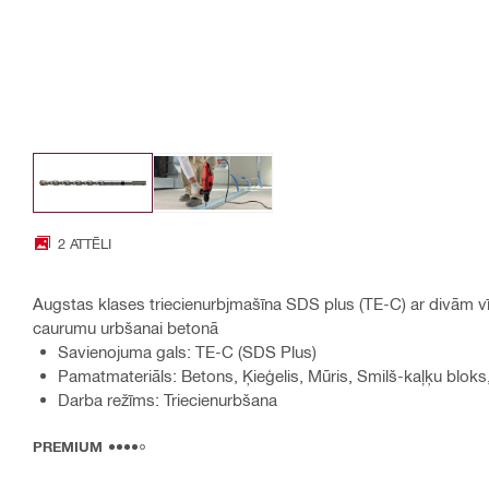
2 ATTĒLI
Augstas klases triecienurbjmašīna SDS plus (TE-C) ar divām 
caurumu urbšanai betonā
Savienojuma gals: TE-C (SDS Plus)
Pamatmateriāls: Betons, Ķieģelis, Mūris, Smilš-kaļķu blo
Darba režīms: Triecienurbšana
PREMIUM