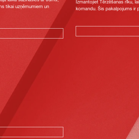
Izmantojiet Tērzēšanas rīku, la
jams tikai uzņēmumiem un
komandu. Šis pakalpojums ir pi