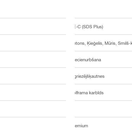
TE-C (SDS Plus)
Betons, Ķieģelis, Mūris, Smilš
Triecienurbšana
2 griezējšķautnes
Volframa karbīds
2
Premium