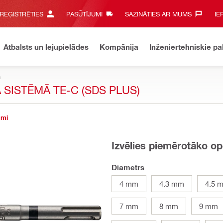
 REĢISTRĒTIES
PASŪTĪJUMI
SAZINĀTIES AR MUMS‎
IE
Atbalsts un lejupielādes
Kompānija
Inženiertehniskie p
m
SISTĒMĀ TE-C (SDS PLUS)
umi
Izvēlies piemērotāko op
Diametrs
4 mm
4.3 mm
4.5 
7 mm
8 mm
9 mm