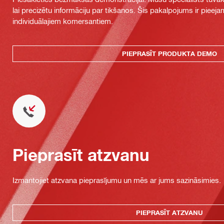
lai precizētu informāciju par tikšanos. Šis pakalpojums ir piee
individuālajiem komersantiem.
PIEPRASĪT PRODUKTA DEMO
Pieprasīt atzvanu
Izmantojiet atzvana pieprasījumu un mēs ar jums sazināsimies.
PIEPRASĪT ATZVANU