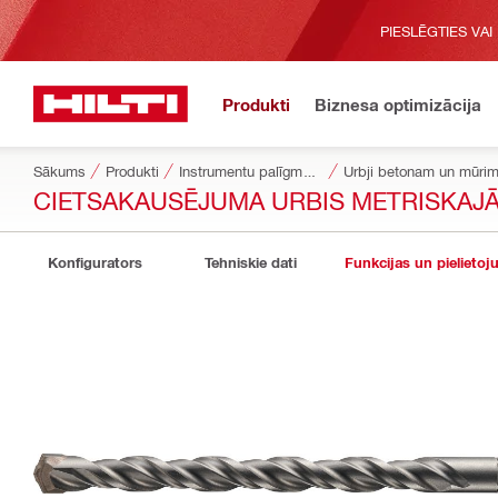
PIESLĒGTIES VAI
Produkti
Biznesa optimizācija
Sākums
Produkti
Instrumentu palīgmateriāli
Urbji betonam un mūri
CIETSAKAUSĒJUMA URBIS METRISKAJĀ 
Konfigurators
Tehniskie dati
Funkcijas un pielietoj