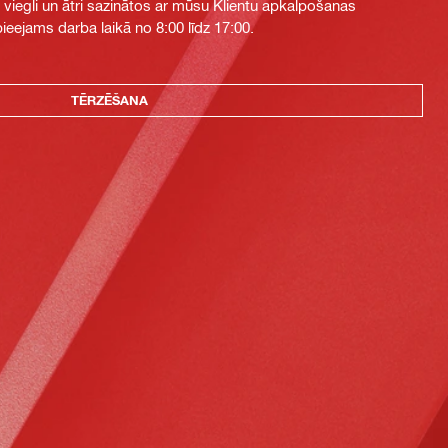
i viegli un ātri sazinātos ar mūsu Klientu apkalpošanas
eejams darba laikā no 8:00 līdz 17:00.
TĒRZĒŠANA