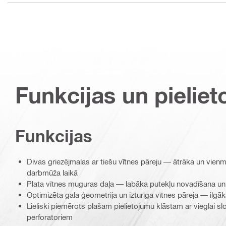
Funkcijas un pieliet
Funkcijas
Divas griezējmalas ar tiešu vītnes pāreju — ātrāka un vien
darbmūža laikā
Plata vītnes muguras daļa — labāka putekļu novadīšana un
Optimizēta gala ģeometrija un izturīga vītnes pāreja — ilg
Lieliski piemērots plašam pielietojumu klāstam ar vieglai s
perforatoriem