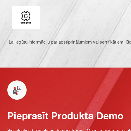
Savienojuma gals
Lai iegūtu informāciju par apstiprinājumiem vai sertifikātiem, l
Pieprasīt Produkta Demo
Piesakieties bezmaksas demonstrācijai. Mūsu speciālists tuvāka