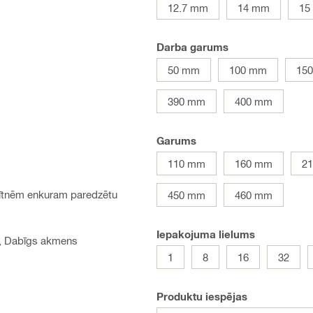
12.7 mm
14 mm
15
Darba garums
50 mm
100 mm
15
390 mm
400 mm
Garums
110 mm
160 mm
2
vītnēm enkuram paredzētu
450 mm
460 mm
Iepakojuma lielums
ks, Dabīgs akmens
1
8
16
32
Produktu iespējas