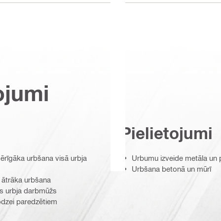
ojumi
Pielietojumi
mērīgāka urbšana visā urbja
Urbumu izveide metāla un
Urbšana betonā un mūrī
 ātrāka urbšana
āks urbja darbmūžs
lodzei paredzētiem