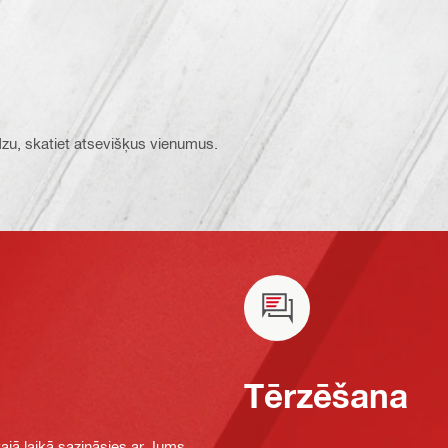
ūdzu, skatiet atsevišķus vienumus.
Tērzēšana
jā laikā sazināsies ar Jums,