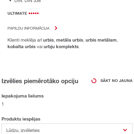
DIN: DIN 338
ULTIMATE
PAPILDU INFORMĀCIJA
Klienti meklēja arī
urbis
,
metāla urbis
,
urbis metālam
,
kobalta urbis
vai
urbju komplekts
.
Izvēlies piemērotāko opciju
SĀKT NO JAUNA
Iepakojuma lielums
1
Produktu iespējas
Lūdzu, izvēlieties