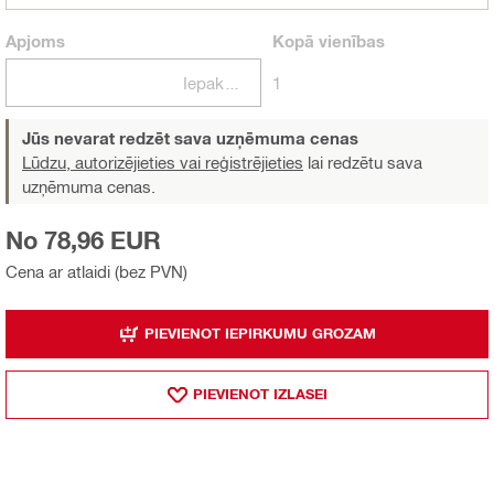
Apjoms
Kopā
vienības
Iepakojumi
1
Jūs nevarat redzēt sava uzņēmuma cenas
Lūdzu, autorizējieties vai reģistrējieties
lai redzētu sava
uzņēmuma cenas.
No 78,96 EUR
Cena ar atlaidi (bez PVN)
PIEVIENOT IEPIRKUMU GROZAM
PIEVIENOT IZLASEI