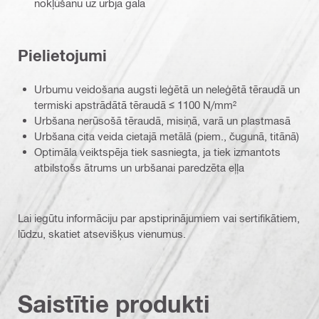
nokļūšanu uz urbja gala
Pielietojumi
Urbumu veidošana augsti leģētā un neleģētā tēraudā un
termiski apstrādātā tēraudā ≤ 1100 N/mm²
Urbšana nerūsošā tēraudā, misiņā, varā un plastmasā
Urbšana cita veida cietajā metālā (piem., čugunā, titānā)
Optimāla veiktspēja tiek sasniegta, ja tiek izmantots
atbilstošs ātrums un urbšanai paredzēta eļļa
Lai iegūtu informāciju par apstiprinājumiem vai sertifikātiem,
lūdzu, skatiet atsevišķus vienumus.
Saistītie produkti