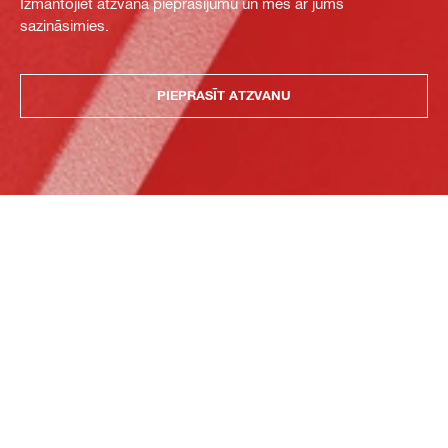
Izmantojiet atzvana pieprasījumu un mēs ar jums
sazināsimies.
PIEPRASĪT ATZVANU