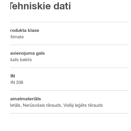
Tehniskie dati
Produkta klase
Ultimate
Savienojuma gals
Gluds balsts
DIN
DIN 338
Pamatmateriāls
Metāls, Nerūsošais tērauds, Vidēji leģēts tērauds