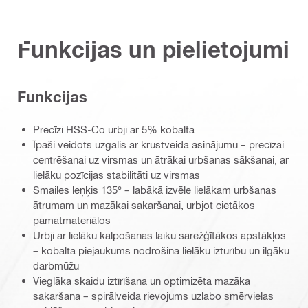
Funkcijas un pielietojumi
Funkcijas
Precīzi HSS-Co urbji ar 5% kobalta
Īpaši veidots uzgalis ar krustveida asinājumu – precīzai
centrēšanai uz virsmas un ātrākai urbšanas sākšanai, ar
lielāku pozīcijas stabilitāti uz virsmas
Smailes leņķis 135° – labākā izvēle lielākam urbšanas
ātrumam un mazākai sakaršanai, urbjot cietākos
pamatmateriālos
Urbji ar lielāku kalpošanas laiku sarežģītākos apstākļos
– kobalta piejaukums nodrošina lielāku izturību un ilgāku
darbmūžu
Vieglāka skaidu iztīrīšana un optimizēta mazāka
sakaršana – spirālveida rievojums uzlabo smērvielas