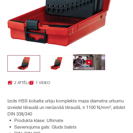
2 ATTĒLI
1 VIDEO
Izcils HSS kobalta urbju komplekts maza diametra urbumu
izveidei tēraudā un nerūsošā tēraudā, ≤ 1100 N/mm²; atbilst
DIN 338/340
Produkta klase: Ultimate
Savienojuma gals: Gluds balsts