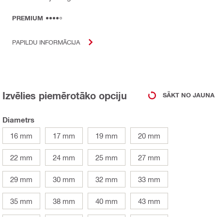
PREMIUM
PAPILDU INFORMĀCIJA
Izvēlies piemērotāko opciju
SĀKT NO JAUNA
Diametrs
16 mm
17 mm
19 mm
20 mm
22 mm
24 mm
25 mm
27 mm
29 mm
30 mm
32 mm
33 mm
35 mm
38 mm
40 mm
43 mm