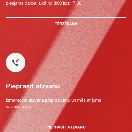
pieejams darba laikā no 8:00 līdz 17:00.
TĒRZĒŠANA
Pieprasīt atzvanu
Izmantojiet atzvana pieprasījumu un mēs ar jums
sazināsimies.
PIEPRASĪT ATZVANU