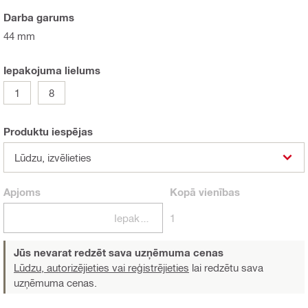
Darba garums
44 mm
Iepakojuma lielums
1
8
Produktu iespējas
Lūdzu, izvēlieties
Apjoms
Kopā
vienības
Iepakojumi
1
Jūs nevarat redzēt sava uzņēmuma cenas
Lūdzu, autorizējieties vai reģistrējieties
lai redzētu sava
uzņēmuma cenas.