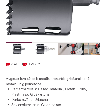
6 ATTĒLI
1 VIDEO
Augstas kvalitātes bimetāla kroņurbis griešanai kokā,
metālā un ģipškartonā
Pamatmateriāls: Dažādi materiāli, Metāls, Koks,
Plastmasa, Ģipškartons
Darba režīms: Urbšana
Savienojuma gals: Gluds balsts