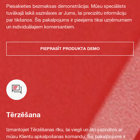
Piesakieties bezmaksas demonstrācijai. Mūsu speciālists
tuvākajā laikā sazināsies ar Jums, lai precizētu informāciju
par tikšanos. Šis pakalpojums ir pieejams tikai uzņēmumiem
un individuālajiem komersantiem.
PIEPRASĪT PRODUKTA DEMO
Tērzēšana
Izmantojiet Tērzēšanas rīku, lai viegli un ātri sazinātos ar
mūsu Klientu apkalpošanas komandu. Šis pakalpojums ir