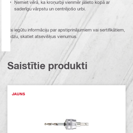
Ņemiet vērā, ka kroņurbji vienmēr jālieto kopā ar
saderīgu vārpstu un centrējošo urbi.
Lai iegūtu informāciju par apstiprinājumiem vai sertifikātiem,
lūdzu, skatiet atsevišķus vienumus.
Saistītie produkti
JAUNS