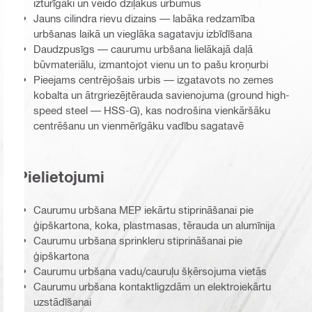
izturīgāki un veido dziļākus urbumus
Jauns cilindra rievu dizains — labāka redzamība
urbšanas laikā un vieglāka sagatavju izbīdīšana
Daudzpusīgs — caurumu urbšana lielākajā daļā
būvmateriālu, izmantojot vienu un to pašu kroņurbi
Pieejams centrējošais urbis — izgatavots no zemes
kobalta un ātrgriezējtērauda savienojuma (ground high-
speed steel — HSS-G), kas nodrošina vienkāršāku
centrēšanu un vienmērīgāku vadību sagatavē
Pielietojumi
Caurumu urbšana MEP iekārtu stiprināšanai pie
ģipškartona, koka, plastmasas, tērauda un alumīnija
Caurumu urbšana sprinkleru stiprināšanai pie
ģipškartona
Caurumu urbšana vadu/cauruļu šķērsojuma vietās
Caurumu urbšana kontaktligzdām un elektroiekārtu
uzstādīšanai