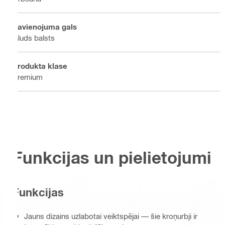
Savienojuma gals
Gluds balsts
Produkta klase
Premium
Funkcijas un pielietojumi
Funkcijas
Jauns dizains uzlabotai veiktspējai — šie kroņurbji ir