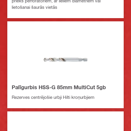
priekš perforatoriem, ar lieliem diametriem vai
lietošanai šaurās vietās
Palīgurbis HSS-G 85mm MultiCut 5gb
Rezerves centrējošie urbji Hilti kroņurbjiem