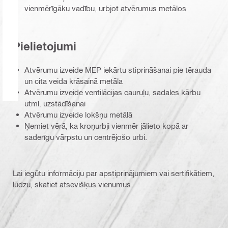
vienmērīgāku vadību, urbjot atvērumus metālos
Pielietojumi
Atvērumu izveide MEP iekārtu stiprināšanai pie tērauda
un cita veida krāsainā metāla
Atvērumu izveide ventilācijas cauruļu, sadales kārbu
utml. uzstādīšanai
Atvērumu izveide lokšņu metālā
Ņemiet vērā, ka kroņurbji vienmēr jālieto kopā ar
saderīgu vārpstu un centrējošo urbi.
Lai iegūtu informāciju par apstiprinājumiem vai sertifikātiem,
lūdzu, skatiet atsevišķus vienumus.