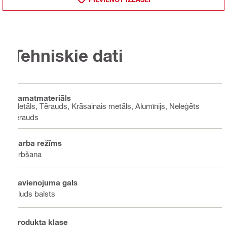
Tehniskie dati
Pamatmateriāls
Metāls, Tērauds, Krāsainais metāls, Alumīnijs, Neleģēts
tērauds
Darba režīms
Urbšana
Savienojuma gals
Gluds balsts
Produkta klase