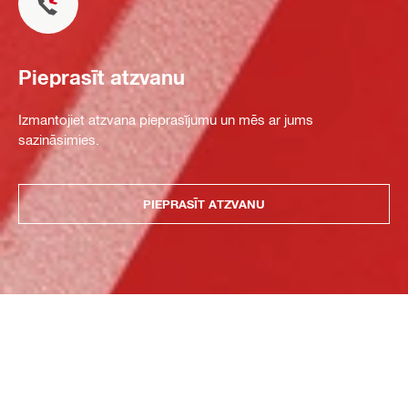
Pieprasīt atzvanu
Izmantojiet atzvana pieprasījumu un mēs ar jums
sazināsimies.
PIEPRASĪT ATZVANU