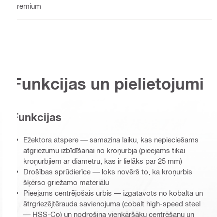
Premium
Funkcijas un pielietojumi
Funkcijas
Ežektora atspere — samazina laiku, kas nepieciešams
atgriezumu izbīdīšanai no kroņurbja (pieejams tikai
kroņurbjiem ar diametru, kas ir lielāks par 25 mm)
Drošības sprūdierīce — loks novērš to, ka kroņurbis
šķērso griežamo materiālu
Pieejams centrējošais urbis — izgatavots no kobalta un
ātrgriezējtērauda savienojuma (cobalt high-speed steel
— HSS-Co) un nodrošina vienkāršāku centrēšanu un