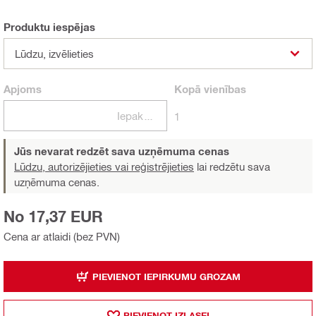
Produktu iespējas
Lūdzu, izvēlieties
Apjoms
Kopā
vienības
Iepakojumi
1
Jūs nevarat redzēt sava uzņēmuma cenas
Lūdzu, autorizējieties vai reģistrējieties
lai redzētu sava
uzņēmuma cenas.
No 17,37 EUR
Cena ar atlaidi (bez PVN)
PIEVIENOT IEPIRKUMU GROZAM
PIEVIENOT IZLASEI