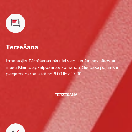
Tērzēšana
Izmantojiet Tērzēšanas rīku, lai viegli un ātri sazinātos ar
mūsu Klientu apkalpošanas komandu. Šis pakalpojums ir
pieejams darba laikā no 8:00 līdz 17:00.
TĒRZĒŠANA