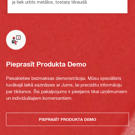
ja tiek urbts metālos, tostarp tēraudā
Pieprasīt Produkta Demo
Piesakieties bezmaksas demonstrācijai. Mūsu speciālists
tuvākajā laikā sazināsies ar Jums, lai precizētu informāciju
par tikšanos. Šis pakalpojums ir pieejams tikai uzņēmumiem
un individuālajiem komersantiem.
PIEPRASĪT PRODUKTA DEMO