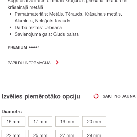
Augstas kvalitātes bimetāla kroņurbis griešanai tēraudā un
krāsainajā metālā
Pamatmateriāls: Metāls, Tērauds, Krāsainais metāls,
Alumīnijs, Neleģēts tērauds
Darba režīms: Urbšana
Savienojuma gals: Gluds balsts
PREMIUM
PAPILDU INFORMĀCIJA
Izvēlies piemērotāko opciju
SĀKT NO JAUNA
Diametrs
16 mm
17 mm
19 mm
20 mm
22 mm
25 mm
27 mm
29 mm